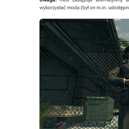
wykorzystać moda (był on m.in. udostępn