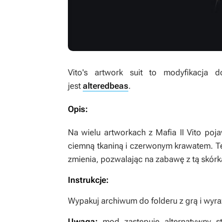
Vito's artwork suit
to modyfikacja 
jest
alteredbeas
.
Opis:
Na wielu artworkach z
Mafia II
Vito poja
ciemną tkaniną i czerwonym krawatem. Te
zmienia, pozwalając na zabawę z tą skórk
Instrukcje:
Wypakuj archiwum do folderu z grą i wyra
Uwaga:
mod zastępuje alternatywny s