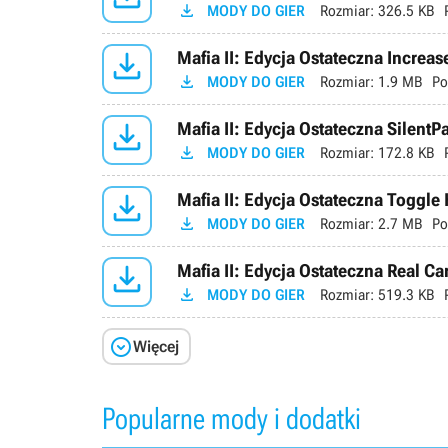

MODY DO GIER
Rozmiar:
326.5 KB

Mafia II: Edycja Ostateczna Increa

MODY DO GIER
Rozmiar:
1.9 MB
Po

Mafia II: Edycja Ostateczna SilentPa

MODY DO GIER
Rozmiar:
172.8 KB

Mafia II: Edycja Ostateczna Toggle H

MODY DO GIER
Rozmiar:
2.7 MB
Po

Mafia II: Edycja Ostateczna Real Car

MODY DO GIER
Rozmiar:
519.3 KB

Więcej
Popularne mody i dodatki