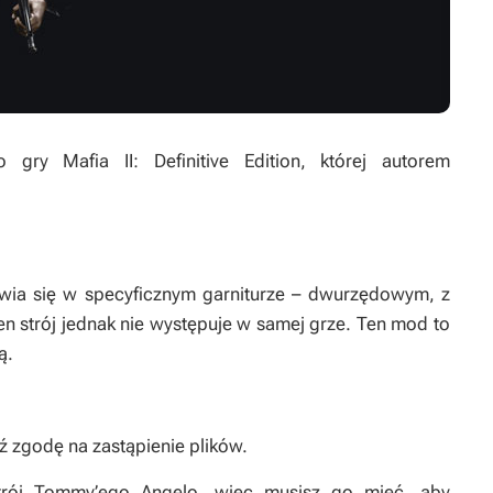
do gry
Mafia II: Definitive Edition
, której autorem
wia się w specyficznym garniturze – dwurzędowym, z
n strój jednak nie występuje w samej grze. Ten mod to
ą.
ź zgodę na zastąpienie plików.
trój Tommy’ego Angelo, więc musisz go mieć, aby