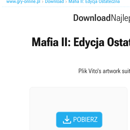
www.gry-online.pl
Download
Mafia II: Edycja Ostateczna


Download
Najle
Mafia II: Edycja Osta
Plik Vito's artwork su

POBIERZ