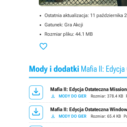
Ostatnia aktualizacja: 11 października 
Gatunek: Gra Akcji
Rozmiar pliku: 44.1 MB

Mody i dodatki
Mafia II: Edycja

Mafia II: Edycja Ostateczna Missio

MODY DO GIER
Rozmiar:
378.4 KB

Mafia II: Edycja Ostateczna Window

MODY DO GIER
Rozmiar:
65.4 KB
P