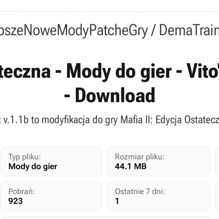
psze
Nowe
Mody
Patche
Gry / Dema
Trai
teczna - Mody do gier - Vito
- Download
it v.1.1b to modyfikacja do gry Mafia II: Edycja Ostate
Typ pliku:
Rozmiar pliku:
Mody do gier
44.1 MB
Pobrań:
Ostatnie 7 dni:
923
1