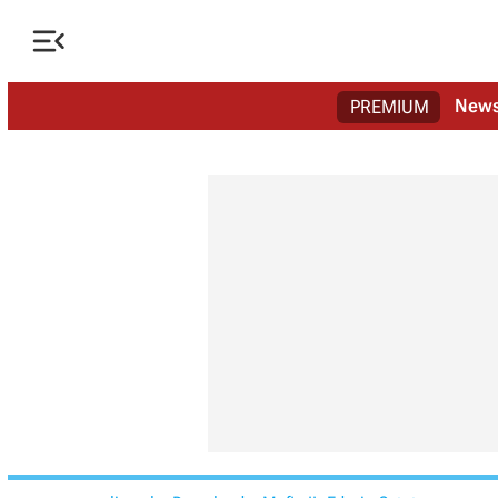

New
PREMIUM