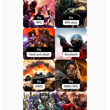
Gry
Gry
RPG
RPG akcji
Gry
Gry
Hack and slash
Strzelanki
Gry
Gry
MMO
MMO RPG