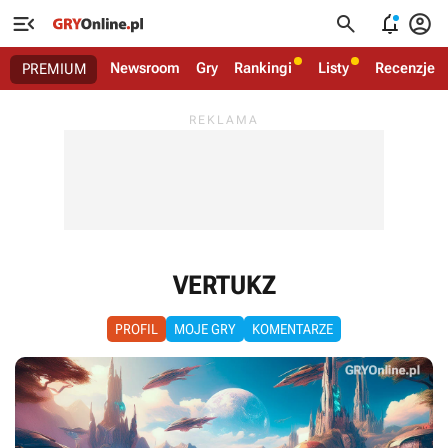




Newsroom
Gry
Rankingi
Listy
Recenzje
PREMIUM
VERTUKZ
PROFIL
MOJE GRY
KOMENTARZE