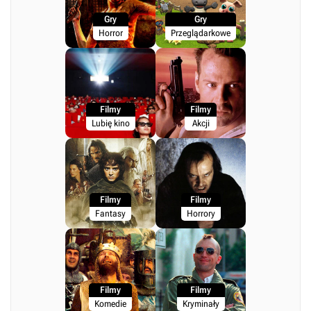
Gry
Gry
Horror
Przeglądarkowe
Filmy
Filmy
Lubię kino
Akcji
Filmy
Filmy
Fantasy
Horrory
Filmy
Filmy
Komedie
Kryminały