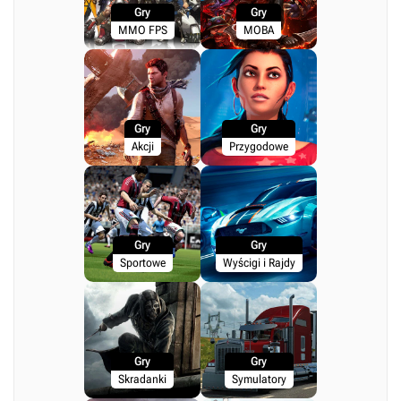
Gry
Gry
MMO FPS
MOBA
Gry
Gry
Akcji
Przygodowe
Gry
Gry
Sportowe
Wyścigi i Rajdy
Gry
Gry
Skradanki
Symulatory