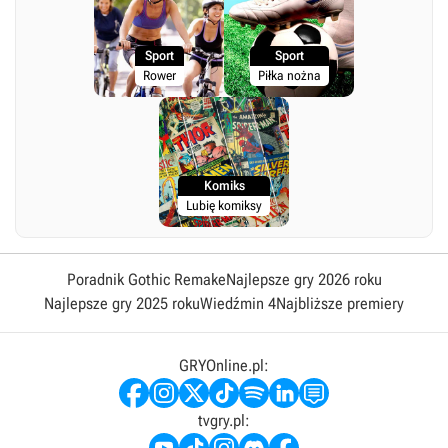
Sport
Sport
Rower
Piłka nożna
Komiks
Lubię komiksy
Poradnik Gothic Remake
Najlepsze gry 2026 roku
Najlepsze gry 2025 roku
Wiedźmin 4
Najbliższe premiery
GRYOnline.pl:
tvgry.pl: