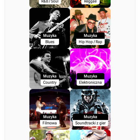
R&B / Soul
Reggae
Muzyka
Muzyka
Blues
Hip Hop / Rap
Muzyka
Muzyka
Country
Elektroniczna
Muzyka
Muzyka
Filmowa
Soundtracki z gier