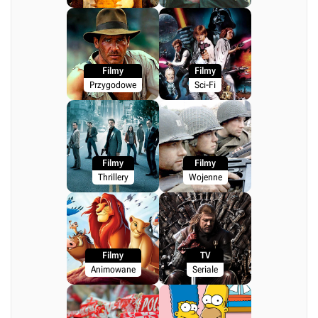
Filmy
Filmy
Przygodowe
Sci-Fi
Filmy
Filmy
Thrillery
Wojenne
Filmy
TV
Animowane
Seriale