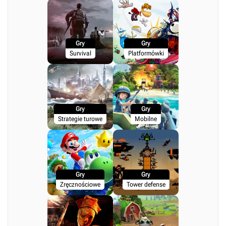
Gry
Gry
Survival
Platformówki
Gry
Gry
Strategie turowe
Mobilne
Gry
Gry
Zręcznościowe
Tower defense