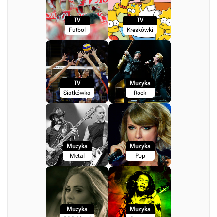
TV
TV
Futbol
Kreskówki
TV
Muzyka
Siatkówka
Rock
Muzyka
Muzyka
Metal
Pop
Muzyka
Muzyka