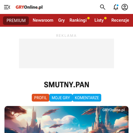




Newsroom
Gry
Rankingi
Listy
Recenzje
PREMIUM
SMUTNY.PAN
PROFIL
MOJE GRY
KOMENTARZE