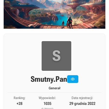
S
Smutny.Pan

Generał
Ranking:
Wypowiedzi:
Data rejestracji:
+28
1035
29 grudnia 2022
(0,79/dzień)