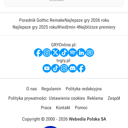
Poradnik Gothic Remake
Najlepsze gry 2026 roku
Najlepsze gry 2025 roku
Wiedźmin 4
Najbliższe premiery
GRYOnline.pl:
tvgry.pl:
O nas
Regulamin
Polityka redakcyjna
Polityka prywatności
Ustawienia cookies
Reklama
Zespół
Praca
Kontakt
Pomoc
Copyright © 2000 -
2026
Webedia Polska SA