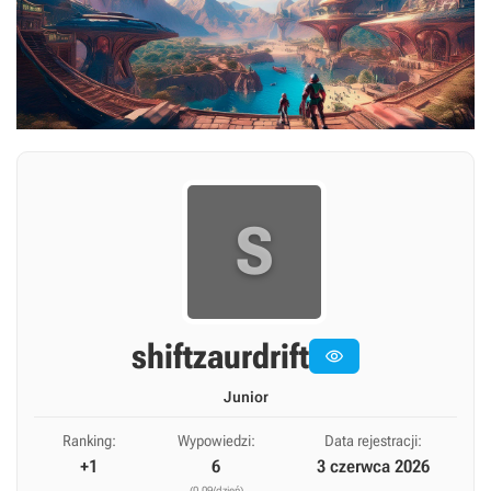
S
shiftzaurdrift

Junior
Ranking:
Wypowiedzi:
Data rejestracji:
+1
6
3 czerwca 2026
(0,09/dzień)