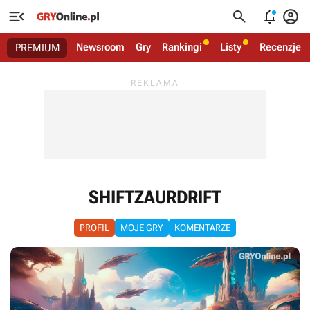




Newsroom
Gry
Rankingi
Listy
Recenzje
PREMIUM
SHIFTZAURDRIFT
PROFIL
MOJE GRY
KOMENTARZE