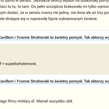
to samo w serialu. Jednakże twórcy wpadli na doskonały pomy
taci to tu, to tam. Do pełni szczęścia brakowało mi tylko wpro
m dodać, że w serialu mamy nie jedną, nie dwie ale aż trzy po
e ale dziejące się w naprawdę fajnie wykreowanym świecie.
villem i Yvonne Strahovski to świetny pomysł. Tak aktorzy wy
f = superbohaterowie.
villem i Yvonne Strahovski to świetny pomysł. Tak aktorzy wy
o filmu military sf. Marvel wszystko ubił.