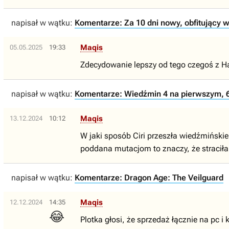
napisał w wątku:
Komentarze: Za 10 dni nowy, obfitujący w
Maqis
05.05.2025
19:33
Zdecydowanie lepszy od tego czegoś z H
napisał w wątku:
Komentarze: Wiedźmin 4 na pierwszym, 
Maqis
13.12.2024
10:12
W jaki sposób Ciri przeszła wiedźmińskie 
poddana mutacjom to znaczy, że straciła
napisał w wątku:
Komentarze: Dragon Age: The Veilguard
Maqis
12.12.2024
14:35
😂
Plotka głosi, że sprzedaż łącznie na pc i