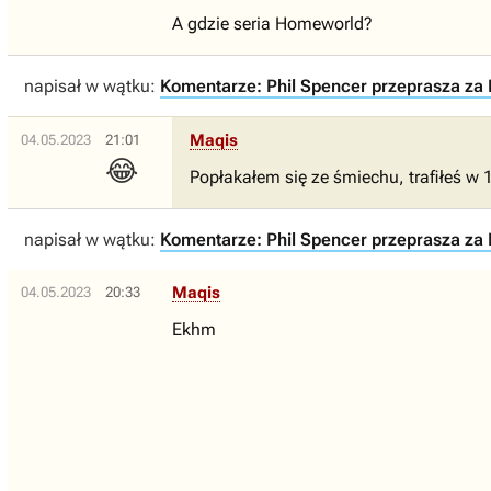
A gdzie seria Homeworld?
napisał w wątku:
Komentarze: Phil Spencer przeprasza za R
Maqis
04.05.2023
21:01
😂
Popłakałem się ze śmiechu, trafiłeś w 
napisał w wątku:
Komentarze: Phil Spencer przeprasza za R
Maqis
04.05.2023
20:33
Ekhm