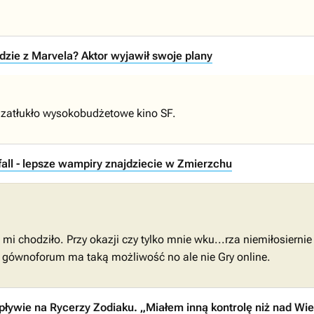
zie z Marvela? Aktor wyjawił swoje plany
zatłukło wysokobudżetowe kino SF.
all - lepsze wampiry znajdziecie w Zmierzchu
 mi chodziło. Przy okazji czy tylko mnie wku...rza niemiłosier
e gównoforum ma taką możliwość no ale nie Gry online.
ływie na Rycerzy Zodiaku. „Miałem inną kontrolę niż nad W