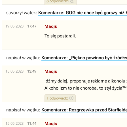
3
odpowiedzi
stworzył wątek:
Komentarze: GOG nie chce być gorszy niż E
Maqis
19.05.2023
17:47
To się postarali.
napisał w wątku:
Komentarze: „Piękno powinno być źródłem
Maqis
15.05.2023
13:49
Idźmy dalej, proponuję reklamę alkoholu
Alkoholizm to nie choroba, to styl życia™
1
odpowiedź
napisał w wątku:
Komentarze: Rozgrzewka przed Starfielde
Maqis
15.05.2023
11:44