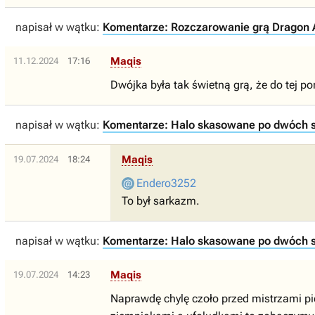
napisał w wątku:
Komentarze: Rozczarowanie grą Dragon Ag
Maqis
11.12.2024
17:16
Dwójka była tak świetną grą, że do tej p
napisał w wątku:
Komentarze: Halo skasowane po dwóch se
Maqis
19.07.2024
18:24
Endero3252
To był sarkazm.
napisał w wątku:
Komentarze: Halo skasowane po dwóch se
Maqis
19.07.2024
14:23
Naprawdę chylę czoło przed mistrzami pió