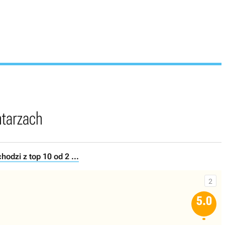
ntarzach
hodzi z top 10 od 2 ...
2
5.0