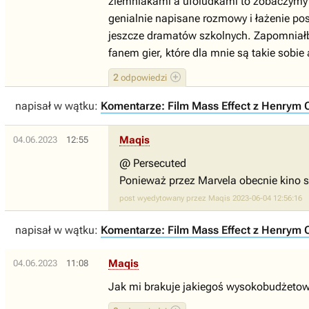
ziemniakami a ufoludkami to zobaczymy 
genialnie napisane rozmowy i łażenie pos
jeszcze dramatów szkolnych. Zapomniałby
fanem gier, które dla mnie są takie sobi
2
odpowiedzi
napisał w wątku:
Komentarze: Film Mass Effect z Henrym Ca
Maqis
04.06.2023
12:55
@ Persecuted
Ponieważ przez Marvela obecnie kino s
post wyedytowany przez Maqis 2023-06-04 12:56:16
napisał w wątku:
Komentarze: Film Mass Effect z Henrym Ca
Maqis
04.06.2023
11:08
Jak mi brakuje jakiegoś wysokobudżetoweg