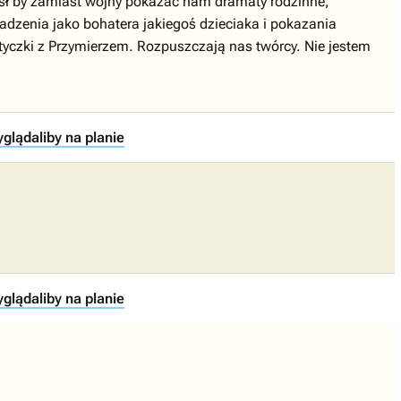
sł by zamiast wojny pokazać nam dramaty rodzinne,
wadzenia jako bohatera jakiegoś dzieciaka i pokazania
tyczki z Przymierzem. Rozpuszczają nas twórcy. Nie jestem
glądaliby na planie
glądaliby na planie