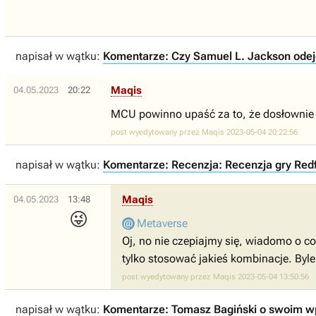
napisał w wątku:
Komentarze: Czy Samuel L. Jackson odejd
Maqis
04.05.2023
20:22
MCU powinno upaść za to, że dosłownie 
post wyedytowany przez Maqis 2023-05-04 20:22:56
napisał w wątku:
Komentarze: Recenzja: Recenzja gry Redf
Maqis
04.05.2023
13:48
😜
Metaverse
Oj, no nie czepiajmy się, wiadomo o co
tylko stosować jakieś kombinacje. Byl
post wyedytowany przez Maqis 2023-05-04 13:50:56
napisał w wątku:
Komentarze: Tomasz Bagiński o swoim wp