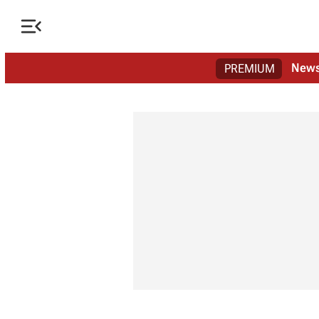

New
PREMIUM