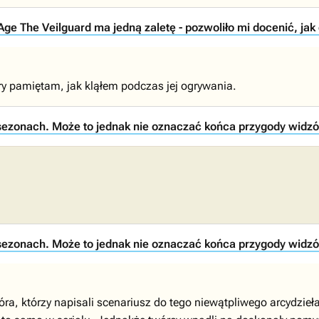
e The Veilguard ma jedną zaletę - pozwoliło mi docenić, jak
ory pamiętam, jak kląłem podczas jej ogrywania.
zonach. Może to jednak nie oznaczać końca przygody widzów 
zonach. Może to jednak nie oznaczać końca przygody widzów 
ra, którzy napisali scenariusz do tego niewątpliwego arcydzie