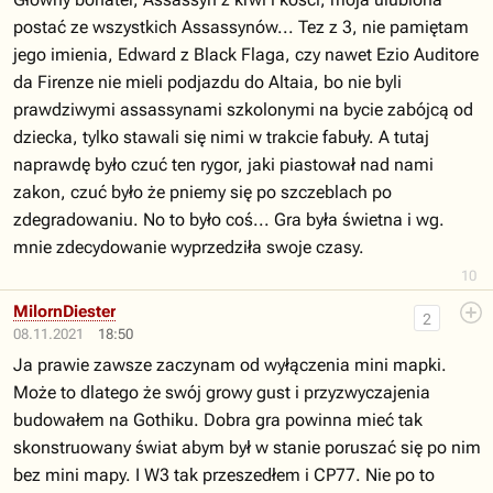
postać ze wszystkich Assassynów... Tez z 3, nie pamiętam
jego imienia, Edward z Black Flaga, czy nawet Ezio Auditore
da Firenze nie mieli podjazdu do Altaia, bo nie byli
prawdziwymi assassynami szkolonymi na bycie zabójcą od
dziecka, tylko stawali się nimi w trakcie fabuły. A tutaj
naprawdę było czuć ten rygor, jaki piastował nad nami
zakon, czuć było że pniemy się po szczeblach po
zdegradowaniu. No to było coś... Gra była świetna i wg.
mnie zdecydowanie wyprzedziła swoje czasy.
10
MilornDiester
2
08.11.2021
18:50
Ja prawie zawsze zaczynam od wyłączenia mini mapki.
Może to dlatego że swój growy gust i przyzwyczajenia
budowałem na Gothiku. Dobra gra powinna mieć tak
skonstruowany świat abym był w stanie poruszać się po nim
bez mini mapy. I W3 tak przeszedłem i CP77. Nie po to