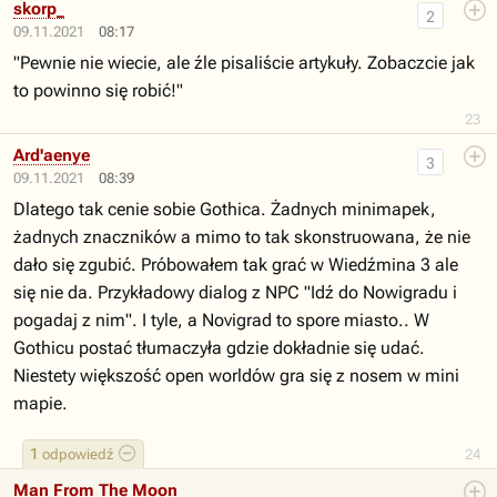
skorp_
2
09.11.2021
08:17
"Pewnie nie wiecie, ale źle pisaliście artykuły. Zobaczcie jak
to powinno się robić!"
23
Ard'aenye
3
09.11.2021
08:39
Dlatego tak cenie sobie Gothica. Żadnych minimapek,
żadnych znaczników a mimo to tak skonstruowana, że nie
dało się zgubić. Próbowałem tak grać w Wiedźmina 3 ale
się nie da. Przykładowy dialog z NPC "Idź do Nowigradu i
pogadaj z nim". I tyle, a Novigrad to spore miasto.. W
Gothicu postać tłumaczyła gdzie dokładnie się udać.
Niestety większość open worldów gra się z nosem w mini
mapie.
1
odpowiedź
24
Man From The Moon