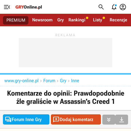




Newsroom
Gry
Rankingi
Listy
Recenzje
PREMIUM
www.gry-online.pl
Forum
Gry
Inne



Komentarze do opinii: Prawdopodobnie
źle graliście w Assassin’s Creed 1




Forum Inne Gry
Dodaj komentarz