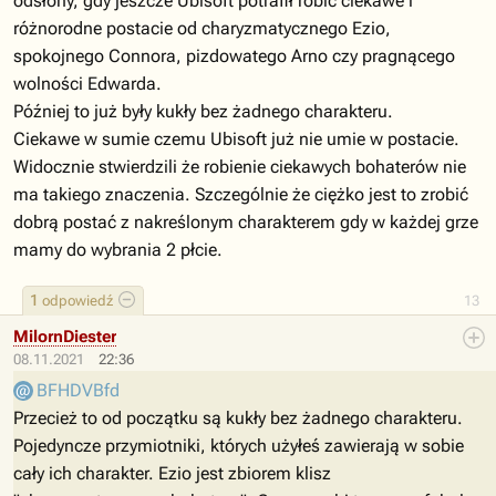
odsłony, gdy jeszcze Ubisoft potrafił robić ciekawe i
różnorodne postacie od charyzmatycznego Ezio,
spokojnego Connora, pizdowatego Arno czy pragnącego
wolności Edwarda.
Później to już były kukły bez żadnego charakteru.
Ciekawe w sumie czemu Ubisoft już nie umie w postacie.
Widocznie stwierdzili że robienie ciekawych bohaterów nie
ma takiego znaczenia. Szczególnie że ciężko jest to zrobić
dobrą postać z nakreślonym charakterem gdy w każdej grze
mamy do wybrania 2 płcie.
1
odpowiedź
13
MilornDiester
08.11.2021
22:36
BFHDVBfd
Przecież to od początku są kukły bez żadnego charakteru.
Pojedyncze przymiotniki, których użyłeś zawierają w sobie
cały ich charakter. Ezio jest zbiorem klisz