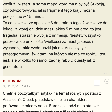
wzdłuż i wszerz, a sama mapa która ma niby być Szkocją,
czy odwzorowywać jakiś fragment tego kraju można
przejechać w 15 minut.
To co piszesz, że npc idzie 3 dni, mimo tego iż wiesz, że do
lokacji z której on idzie masz jakieś 5 minut drogi to jest
tragedia, strasznie wybija z immersji. Niestety wszystko
poszło w kierunki ilości/wielkości zamiast jakości, i
wychodzą takie wydmuszki jak np. Assassyny z
przeogromnymi światami na których nie ma co robić... tzn.
jest, ale w kółko to samo, żadnej fabuły, questy jak z
generatora
12.5
BFHDVBfd
1
08.11.2021
19:17
Chętnie poczytałbym artykuł na temat różnych postaci z
Assassin's Creed, przedstawienie ich charakteru,
porównanie między sobą. Bardziej chodzi mi o starsze