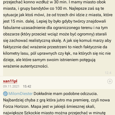
przejechać konno wzdłuż w 30 min. I mamy miasto obok
miasta, i grupy bandytów co 100 m. Najlepsze zaś są te
sytuacje jak ktoś mówi, że od trzech dni idzie z miasta, które
jest 15 min. dalej. Lepiej by było gdyby twórcy znajdowali
fabularne uzasadnienie dla ograniczonego terenu i na tym
obszarze (który przecież wciąż może być ogromny) starali
się zachować realistyczną skalę. A jak się komuś marzy aby
faktycznie dać wrażenie przestrzeni to niech faktycznie da
kilometry lasu, pól uprawnych czy łąk, na których się nic nie
dzieje, ale które samym swoim istnieniem potęgują
wrażenie autentyczności.
12.4
xan11pl
09.11.2021
15:42
MilornDiester
Dokładnie mam podobne odczucia.
Najbardziej chyba z grą która jutro ma premierę, czyli nowa
Forza Horizon. Mapa jest w jakiejś śmiesznej skali,
największe Szkockie miasto można przejechać w minutę