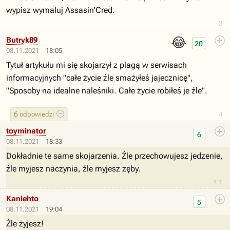
wypisz wymaluj Assasin'Cred.
3
😂
Butryk89
20
08.11.2021
18:05
Tytuł artykułu mi się skojarzył z plagą w serwisach
informacyjnych "całe życie źle smażyłeś jajecznicę",
"Sposoby na idealne naleśniki. Całe życie robiłeś je źle".
6
odpowiedzi
4
toyminator
6
08.11.2021
18:33
Dokładnie te same skojarzenia. Źle przechowujesz jedzenie,
źle myjesz naczynia, źle myjesz zęby.
4.1
Kaniehto
5
08.11.2021
19:04
Źle żyjesz!