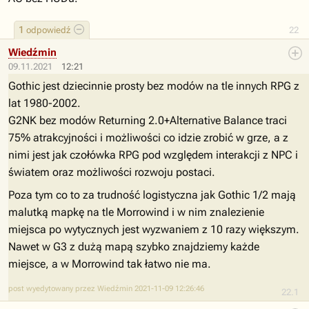
1
odpowiedź
22
Wiedźmin
09.11.2021
12:21
Gothic jest dziecinnie prosty bez modów na tle innych RPG z
lat 1980-2002.
G2NK bez modów Returning 2.0+Alternative Balance traci
75% atrakcyjności i możliwości co idzie zrobić w grze, a z
nimi jest jak czołówka RPG pod względem interakcji z NPC i
światem oraz możliwości rozwoju postaci.
Poza tym co to za trudność logistyczna jak Gothic 1/2 mają
malutką mapkę na tle Morrowind i w nim znalezienie
miejsca po wytycznych jest wyzwaniem z 10 razy większym.
Nawet w G3 z dużą mapą szybko znajdziemy każde
miejsce, a w Morrowind tak łatwo nie ma.
post wyedytowany przez Wiedźmin 2021-11-09 12:26:46
22.1