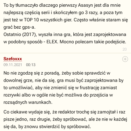
To by tłumaczyło dlaczego pierwszy Asasyn jest dla mnie
najlepszą częścią serii i skończyłem go 3 razy, a poza tym
jest też w TOP 10 wszystkich gier. Często właśnie staram się
grać bez gps-a.
Ostatnio (2017), wyszła inna gra, która jest zaprojektowana
w podobny sposób - ELEX. Mocno polecam takie podejście.
20
Szefoxxx
09.11.2021
00:13
No nie zgodzę się z poradą, żeby sobie sprawdzić w
dowolnej grze, nie da się, gra musi być zaprojektowana by
to umożliwiać, aby nie zmienić się w frustrację zamiast
rozrywki albo w ogóle nie być możliwa do przejścia w
rozsądnych warunkach.
Co ciekawe wydaje się, że redaktor trochę się zamojtał i raz
pisze jedno, raz drugie, żeby spróbować, ale że nie w każdej
się da, by znowu stwierdzić by spróbować.