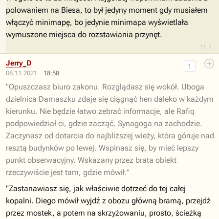
polowaniem na Biesa, to był jedyny moment gdy musiałem
włączyć minimapę, bo jedynie minimapa wyświetlała
wymuszone miejsca do rozstawiania przynęt.
11.1
Jerry_D
1
08.11.2021
18:58
"Opuszczasz biuro zakonu. Rozglądasz się wokół. Uboga
dzielnica Damaszku zdaje się ciągnąć hen daleko w każdym
kierunku. Nie będzie łatwo zebrać informacje, ale Rafiq
podpowiedział ci, gdzie zacząć. Synagoga na zachodzie.
Zaczynasz od dotarcia do najbliższej wieży, która góruje nad
resztą budynków po lewej. Wspinasz się, by mieć lepszy
punkt obserwacyjny. Wskazany przez brata obiekt
rzeczywiście jest tam, gdzie mówił."
"Zastanawiasz się, jak właściwie dotrzeć do tej całej
kopalni. Diego mówił wyjdź z obozu główną bramą, przejdź
przez mostek, a potem na skrzyżowaniu, prosto, ścieżką