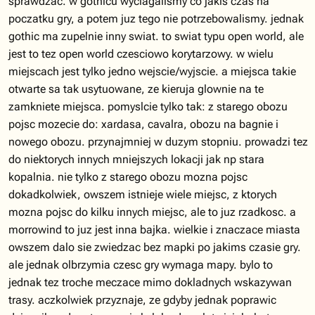
sprawdzac. w gothicu wyciagalismy co jakis czas na
poczatku gry, a potem juz tego nie potrzebowalismy. jednak
gothic ma zupelnie inny swiat. to swiat typu open world, ale
jest to tez open world czesciowo korytarzowy. w wielu
miejscach jest tylko jedno wejscie/wyjscie. a miejsca takie
otwarte sa tak usytuowane, ze kieruja glownie na te
zamkniete miejsca. pomyslcie tylko tak: z starego obozu
pojsc mozecie do: xardasa, cavalra, obozu na bagnie i
nowego obozu. przynajmniej w duzym stopniu. prowadzi tez
do niektorych innych mniejszych lokacji jak np stara
kopalnia. nie tylko z starego obozu mozna pojsc
dokadkolwiek, owszem istnieje wiele miejsc, z ktorych
mozna pojsc do kilku innych miejsc, ale to juz rzadkosc. a
morrowind to juz jest inna bajka. wielkie i znaczace miasta
owszem dalo sie zwiedzac bez mapki po jakims czasie gry.
ale jednak olbrzymia czesc gry wymaga mapy. bylo to
jednak tez troche meczace mimo dokladnych wskazywan
trasy. aczkolwiek przyznaje, ze gdyby jednak poprawic