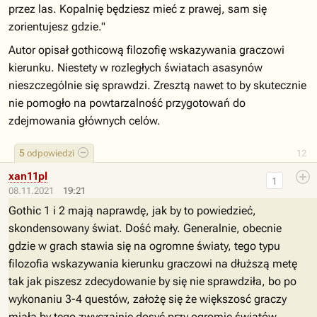
przez las. Kopalnię będziesz mieć z prawej, sam się
zorientujesz gdzie."
Autor opisał gothicową filozofię wskazywania graczowi
kierunku. Niestety w rozległych światach asasynów
nieszczególnie się sprawdzi. Zresztą nawet to by skutecznie
nie pomogło na powtarzalność przygotowań do
zdejmowania głównych celów.
5
odpowiedzi
12
xan11pl
1
08.11.2021
19:21
Gothic 1 i 2 mają naprawdę, jak by to powiedzieć,
skondensowany świat. Dość mały. Generalnie, obecnie
gdzie w grach stawia się na ogromne światy, tego typu
filozofia wskazywania kierunku graczowi na dłuższą metę
tak jak piszesz zdecydowanie by się nie sprawdziła, bo po
wykonaniu 3-4 questów, założę się że większosć graczy
miała by tego zwyczajnie dosyć przy ogromie światów.