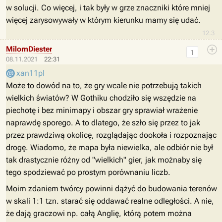
w solucji. Co więcej, i tak były w grze znaczniki które mniej
więcej zarysowywały w którym kierunku mamy się udać.
12.3
MilornDiester
1
08.11.2021
22:31
xan11pl
Może to dowód na to, że gry wcale nie potrzebują takich
wielkich światów? W Gothiku chodziło się wszędzie na
piechotę i bez minimapy i obszar gry sprawiał wrażenie
naprawdę sporego. A to dlatego, że szło się przez to jak
przez prawdziwą okolicę, rozglądając dookoła i rozpoznając
drogę. Wiadomo, że mapa była niewielka, ale odbiór nie był
tak drastycznie różny od "wielkich" gier, jak możnaby się
tego spodziewać po prostym porównaniu liczb.
Moim zdaniem twórcy powinni dążyć do budowania terenów
w skali 1:1 tzn. starać się oddawać realne odległości. A nie,
że dają graczowi np. całą Anglię, którą potem można