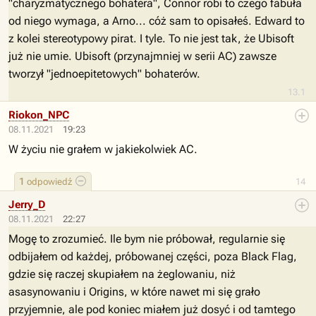
"charyzmatycznego bohatera", Connor robi to czego fabuła
od niego wymaga, a Arno... cóż sam to opisałeś. Edward to
z kolei stereotypowy pirat. I tyle. To nie jest tak, że Ubisoft
już nie umie. Ubisoft (przynajmniej w serii AC) zawsze
tworzył "jednoepitetowych" bohaterów.
13.1
Riokon_NPC
08.11.2021
19:23
W życiu nie grałem w jakiekolwiek AC.
1
odpowiedź
14
Jerry_D
08.11.2021
22:27
Mogę to zrozumieć. Ile bym nie próbował, regularnie się
odbijałem od każdej, próbowanej części, poza Black Flag,
gdzie się raczej skupiałem na żeglowaniu, niż
asasynowaniu i Origins, w które nawet mi się grało
przyjemnie, ale pod koniec miałem już dosyć i od tamtego