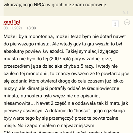
wkurzającego NPCa w grach nie znam naprawdę.
9.1
xan11pl
3
08.11.2021
18:39
Może i była monotonna, może i teraz bym nie dotarł nawet
do pierwszego miasta. Ale wtedy gdy ta gra wyszła to był
absolutny powiew świeżości. Takiej symulacji żyjącego
miasta nie było do tej (2007 rok) pory w żadnej grze,
przeszedłem ją za dzieciaka chyba z 5 razy. I wtedy nie
czułem tej monotonii, to znaczy owszem że te powtarzające
się zadania które otwierał drogę do celu czasem już lekko
nużyły, ale klimat jaki potrafiły oddać te średniowieczne
miasta, atmosfera była wręcz nie do opisania,
niesamowita... Nawet 2 część nie oddawała tak klimatu jak
pierwszy assassyn. A dotarcie do "bossa" i jego egzekucja
były warte tego by się przemęczyć przez te powtarzalne
misje. No i zapomniałem o najważniejszym.
Główny bohater, Assassyn z krwi i kości, moja ulubiona