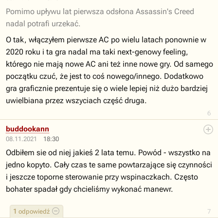
Pomimo upływu lat pierwsza odsłona Assassin's Creed
nadal potrafi urzekać.
O tak, włączyłem pierwsze AC po wielu latach ponownie w
2020 roku i ta gra nadal ma taki next-genowy feeling,
którego nie mają nowe AC ani też inne nowe gry. Od samego
początku czuć, że jest to coś nowego/innego. Dodatkowo
gra graficznie prezentuje się o wiele lepiej niż dużo bardziej
uwielbiana przez wszyciach część druga.
6
buddookann
08.11.2021
18:30
Odbiłem sie od niej jakieś 2 lata temu. Powód - wszystko na
jedno kopyto. Cały czas te same powtarzające się czynności
i jeszcze toporne sterowanie przy wspinaczkach. Często
bohater spadał gdy chcieliśmy wykonać manewr.
1
odpowiedź
7