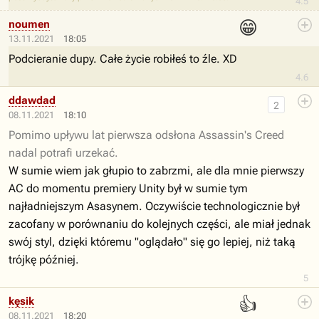
4.5
😁
noumen
13.11.2021
18:05
Podcieranie dupy. Całe życie robiłeś to źle. XD
4.6
ddawdad
2
08.11.2021
18:10
Pomimo upływu lat pierwsza odsłona Assassin's Creed
nadal potrafi urzekać.
W sumie wiem jak głupio to zabrzmi, ale dla mnie pierwszy
AC do momentu premiery Unity był w sumie tym
najładniejszym Asasynem. Oczywiście technologicznie był
zacofany w porównaniu do kolejnych części, ale miał jednak
swój styl, dzięki któremu "oglądało" się go lepiej, niż taką
trójkę później.
5
👍
kęsik
08.11.2021
18:20