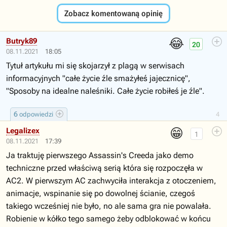
Zobacz komentowaną opinię
😂
Butryk89
20
08.11.2021
18:05
Tytuł artykułu mi się skojarzył z plagą w serwisach
informacyjnych "całe życie źle smażyłeś jajecznicę",
"Sposoby na idealne naleśniki. Całe życie robiłeś je źle".
6
odpowiedzi
4
😁
Legalizex
1
08.11.2021
17:39
Ja traktuję pierwszego Assassin's Creeda jako demo
techniczne przed właściwą serią która się rozpoczęła w
AC2. W pierwszym AC zachwyciła interakcja z otoczeniem,
animacje, wspinanie się po dowolnej ścianie, czegoś
takiego wcześniej nie było, no ale sama gra nie powalała.
Robienie w kółko tego samego żeby odblokować w końcu