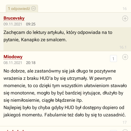
1
odpowiedź
16
Brucevsky
09.11.2021
09:25
Zachęcam do lektury artykułu, który odpowiada na to
pytanie, Kanapko ze smalcem.
16.1
Miodowy
1
08.11.2021
20:18
No dobrze, ale zastanówmy się jak długo te pozytywne
wrażenia z braku HUD'a by się utrzymały. W pewnym
momencie, to co dzięki tym wszystkim ułatwieniom stawało
się monotonne, mogło by być bardziej irytujące, dłużyło by
się niemiłosiernie, ciągłe błądzenie itp.
Najlepiej było by chyba gdyby HUD był dostępny dopiero od
jakiegoś momentu. Fabularnie też dało by się to uzasadnić.
17