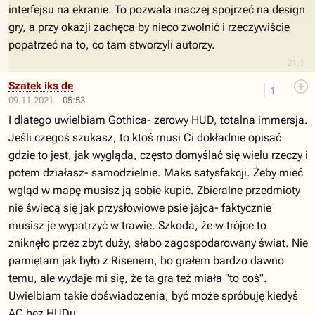
interfejsu na ekranie. To pozwala inaczej spojrzeć na design
gry, a przy okazji zachęca by nieco zwolnić i rzeczywiście
popatrzeć na to, co tam stworzyli autorzy.
21.1
Szatek iks de
1
09.11.2021
05:53
I dlatego uwielbiam Gothica- zerowy HUD, totalna immersja.
Jeśli czegoś szukasz, to ktoś musi Ci dokładnie opisać
gdzie to jest, jak wygląda, często domyślać się wielu rzeczy i
potem działasz- samodzielnie. Maks satysfakcji. Żeby mieć
wgląd w mapę musisz ją sobie kupić. Zbieralne przedmioty
nie świecą się jak przysłowiowe psie jajca- faktycznie
musisz je wypatrzyć w trawie. Szkoda, że w trójce to
zniknęło przez zbyt duży, słabo zagospodarowany świat. Nie
pamiętam jak było z Risenem, bo grałem bardzo dawno
temu, ale wydaje mi się, że ta gra też miała "to coś".
Uwielbiam takie doświadczenia, być może spróbuję kiedyś
AC bez HUDu.