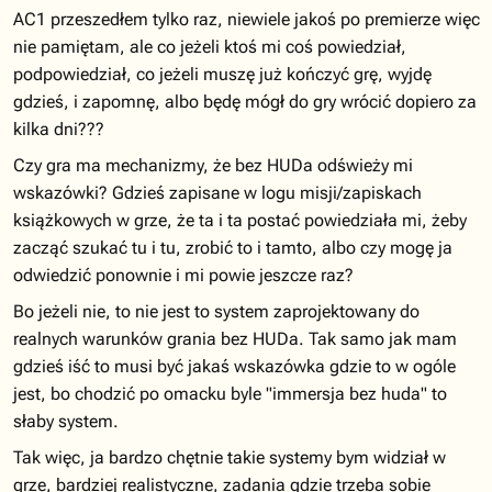
AC1 przeszedłem tylko raz, niewiele jakoś po premierze więc
nie pamiętam, ale co jeżeli ktoś mi coś powiedział,
podpowiedział, co jeżeli muszę już kończyć grę, wyjdę
gdzieś, i zapomnę, albo będę mógł do gry wrócić dopiero za
kilka dni???
Czy gra ma mechanizmy, że bez HUDa odświeży mi
wskazówki? Gdzieś zapisane w logu misji/zapiskach
książkowych w grze, że ta i ta postać powiedziała mi, żeby
zacząć szukać tu i tu, zrobić to i tamto, albo czy mogę ja
odwiedzić ponownie i mi powie jeszcze raz?
Bo jeżeli nie, to nie jest to system zaprojektowany do
realnych warunków grania bez HUDa. Tak samo jak mam
gdzieś iść to musi być jakaś wskazówka gdzie to w ogóle
jest, bo chodzić po omacku byle "immersja bez huda" to
słaby system.
Tak więc, ja bardzo chętnie takie systemy bym widział w
grze, bardziej realistyczne, zadania gdzie trzeba sobie