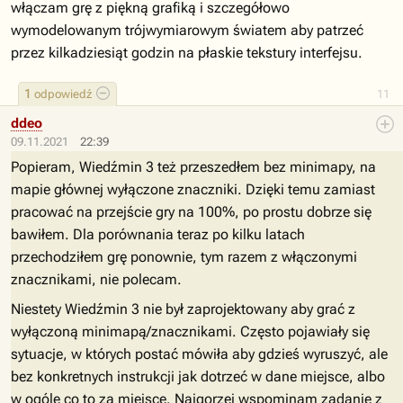
włączam grę z piękną grafiką i szczegółowo
wymodelowanym trójwymiarowym światem aby patrzeć
przez kilkadziesiąt godzin na płaskie tekstury interfejsu.
1
odpowiedź
11
ddeo
09.11.2021
22:39
Popieram, Wiedźmin 3 też przeszedłem bez minimapy, na
mapie głównej wyłączone znaczniki. Dzięki temu zamiast
pracować na przejście gry na 100%, po prostu dobrze się
bawiłem. Dla porównania teraz po kilku latach
przechodziłem grę ponownie, tym razem z włączonymi
znacznikami, nie polecam.
Niestety Wiedźmin 3 nie był zaprojektowany aby grać z
wyłączoną minimapą/znacznikami. Często pojawiały się
sytuacje, w których postać mówiła aby gdzieś wyruszyć, ale
bez konkretnych instrukcji jak dotrzeć w dane miejsce, albo
w ogóle co to za miejsce. Najgorzej wspominam zadanie z