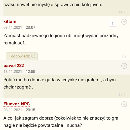
czasu nawet nie myślę o sprawdzeniu kolejnych.
14.1
xittam
1
08.11.2021
20:07
Zamiast badziewnego legiona ubi mógł wydać porządny
remak ac1.
1
odpowiedź
15
pawel 222
18.11.2021
12:55
Polać mu bo dobrze gada w jedynkę nie grałem , a bym
chciał zagrać .
15.1
Eludvor_NPC
08.11.2021
20:15
A co, jak zagram dobrze (cokolwiek to nie znaczy) to gra
nagle nie będzie powtarzalna i nudna?