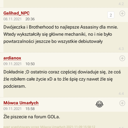
4.2
Galihad_NPC
2
08.11.2021
20:36
Dwójeczka i Brotherhood to najlepsze Assasiny dla mnie.
Wtedy wykształciły się główne mechaniki, no i nie było
powtarzalności jeszcze bo wszystkie debiutowały
4.3
ardianox
09.11.2021
10:50
Dokładnie ;D ostatnio coraz częściej dowiaduje się, że coś
źle robiłem całe życie xD a to źle śpię czy nawet źle się
podcieram.
4.4
😂
Mówca Umarłych
09.11.2021
15:58
Źle piszecie na forum GOLa.
post wyedytowany przez Mówca Umarłych 2021-11-09 15:58:12