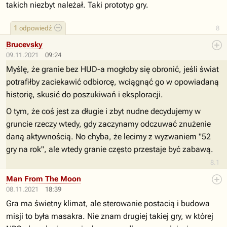
takich niezbyt należał. Taki prototyp gry.
1
odpowiedź
8
Brucevsky
09.11.2021
09:24
Myślę, że granie bez HUD-a mogłoby się obronić, jeśli świat
potrafiłby zaciekawić odbiorcę, wciągnąć go w opowiadaną
historię, skusić do poszukiwań i eksploracji.
O tym, że coś jest za długie i zbyt nudne decydujemy w
gruncie rzeczy wtedy, gdy zaczynamy odczuwać znużenie
daną aktywnością. No chyba, że lecimy z wyzwaniem "52
gry na rok", ale wtedy granie często przestaje być zabawą.
8.1
Man From The Moon
08.11.2021
18:39
Gra ma świetny klimat, ale sterowanie postacią i budowa
misji to była masakra. Nie znam drugiej takiej gry, w której