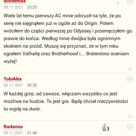
winderbak
1
08.11.2021
20:25
Wiele lat temu pierwszy AC mnie odrzucił na tyle, że po
serię nie sięgnąłem już w ogóle aż do Origin. Potem
wróciłem do części pierwszej po Odyssey i przemęczyłem go
prawie do końca. Według mnie dwójka była ogromnym
skokiem na przód. Muszę się przyznać, że w tym roku
ograłem Valhallę oraz Brotherhood i... Braterstwo oceniam
wyżej!
18
TobiAlex
08.11.2021
20:35
W każdej grze, od zawsze, włączam wszystko co jest
możliwe na hudzie. To jest gra. Będę chciał rzeczywistości
to wyjdę na dwór.
19
👍
Radanos
08.11.2021
21:48