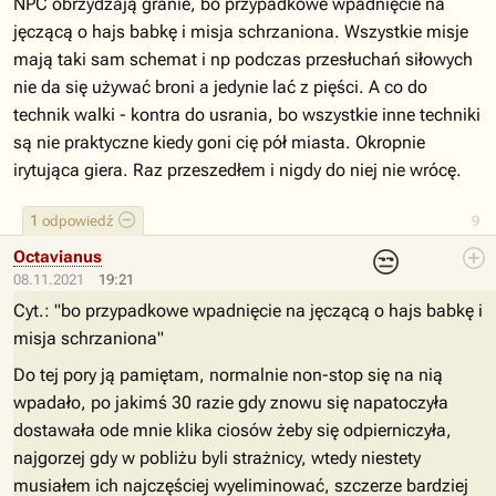
NPC obrzydzają granie, bo przypadkowe wpadnięcie na
jęczącą o hajs babkę i misja schrzaniona. Wszystkie misje
mają taki sam schemat i np podczas przesłuchań siłowych
nie da się używać broni a jedynie lać z pięści. A co do
technik walki - kontra do usrania, bo wszystkie inne techniki
są nie praktyczne kiedy goni cię pół miasta. Okropnie
irytująca giera. Raz przeszedłem i nigdy do niej nie wrócę.
1
odpowiedź
9
😒
Octavianus
08.11.2021
19:21
Cyt.: "bo przypadkowe wpadnięcie na jęczącą o hajs babkę i
misja schrzaniona"
Do tej pory ją pamiętam, normalnie non-stop się na nią
wpadało, po jakimś 30 razie gdy znowu się napatoczyła
dostawała ode mnie klika ciosów żeby się odpierniczyła,
najgorzej gdy w pobliżu byli strażnicy, wtedy niestety
musiałem ich najczęściej wyeliminować, szczerze bardziej