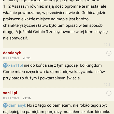
1 i 2 Assassyn również mają dość ogromne te miasta, ale
właśnie powtarzalne, w przeciwieństwie do Gothica gdzie
praktycznie każde miejsce na mapie jest bardzo
charakterystyczne i łatwo było tam opisać w ten sposób
drogę. A już taki Gothic 3 zdecydowanie w tej formie by się
nie sprawdził.
12.1
damianyk
08.11.2021
20:31
xan11pl
nie do końca się z tym zgodzę, bo Kingdom
Come miało częściowo taką metodę wskazywania celów,
przy bardzo dużym i powtarzalnym świecie.
12.2
xan11pl
08.11.2021
21:16
damianyk
No i z tego co pamiętam, nie robiło tego zbyt
najlepiej, bo pamiętam parę razy musiałem szukać kierunku