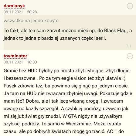
damianyk
08.11.2021
20:28
wszystko na jedno kopyto
To fakt, ale ten sam zarzut można mieć np. do Black Flag, a
jednak to jedna z bardziej uznanych części serii.
7.1
toyminator
08.11.2021
18:30
Granie bez HUD byłoby po prostu zbyt irytujące. Zbyt długie,
i bezsensowne . Po za tym eagle vision też zbyt ułatwia :)
Pasek zdrowia też, ba powinno się ginąć po jednym ciosie.
Ja tam na HUD nie zwracam zbytniej uwagi. Pokazuje gdzie
mam iść? Dobra, ale i tak lecę własną drogą. I zwracam
uwagę na każdy szczegół. A szybkiej podróży, używam jak
mi się już świat gry znudzi. W GTA nigdy nie używałbym
szybkiej podróży. To samo w Wiedźminie. Może i strata
czasu, ale po dobrych światach mogę go tracić. AC 1 do