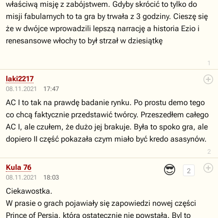
właściwą misję z zabójstwem. Gdyby skrócić to tylko do
misji fabularnych to ta gra by trwała z 3 godziny. Cieszę się
że w dwójce wprowadzili lepszą narrację a historia Ezio i
renesansowe włochy to był strzał w dziesiątkę
1
laki2217
08.11.2021
17:47
AC I to tak na prawdę badanie rynku. Po prostu demo tego
co chcą faktycznie przedstawić twórcy. Przeszedłem całego
AC I, ale czułem, że dużo jej brakuje. Była to spoko gra, ale
dopiero II część pokazała czym miało być kredo asasynów.
2
😎
Kula 76
2
08.11.2021
18:03
Ciekawostka.
W prasie o grach pojawiały się zapowiedzi nowej części
Prince of Persia, która ostatecznie nie powstała. Byl to