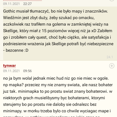
09.11.2021
22:27
Gothic musiał tłumaczyć, bo nie było mapy i znaczników.
Wiedźmin jest zbyt duży, żeby szukać po omacku,
aczkolwiek raz trafiłem na golema w zamkniętej wieży na
Skellige, który miał z 15 poziomów więcej niż ja xD Zabiłem
go i zrobiłem cały quest, choć było ciężko, ale satysfakcja i
podniesienie wrażenia jak Skellige potrafi być niebezpieczne
- bezcenne :D
24.1
tynwar
09.11.2021
09:56
no ja bym wolal jednak miec hud niz go nie miec w ogole.
np mapka? przeciez my nie znamy swiata, ale nasz bohater
juz tak. minimapka to po prostu swiat znany bohaterowi. w
niektorych grach musielibysmy byc bohaterami, ktorymi
sterujemy bo po prostu nie daloby sie odnalezc bez
minimapy. w morku trzeba bylo co chwile wyciagac mape i