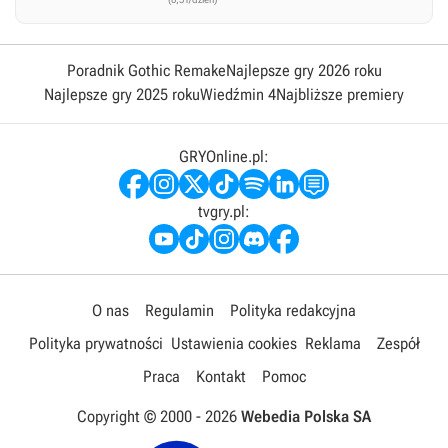
Poradnik Gothic Remake
Najlepsze gry 2026 roku
Najlepsze gry 2025 roku
Wiedźmin 4
Najbliższe premiery
GRYOnline.pl:
tvgry.pl:
O nas
Regulamin
Polityka redakcyjna
Polityka prywatności
Ustawienia cookies
Reklama
Zespół
Praca
Kontakt
Pomoc
Copyright © 2000 -
2026
Webedia Polska SA