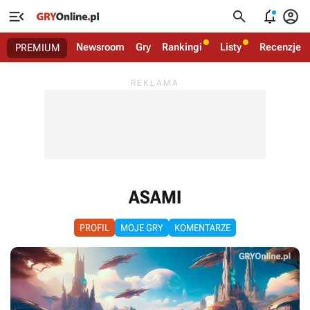




Newsroom
Gry
Rankingi
Listy
Recenzje
PREMIUM
ASAMI
PROFIL
MOJE GRY
KOMENTARZE