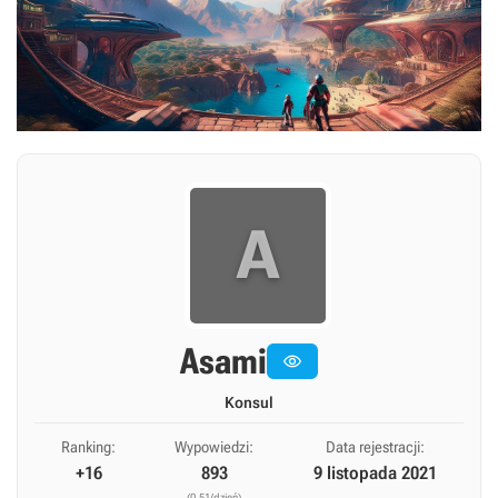
A
Asami

Konsul
Ranking:
Wypowiedzi:
Data rejestracji:
+16
893
9 listopada 2021
(0,51/dzień)