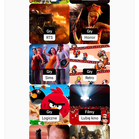
Gry
Gry
RTS
Horror
Gry
Gry
Sims
Retro
Gry
Filmy
Logiczne
Lubię kino