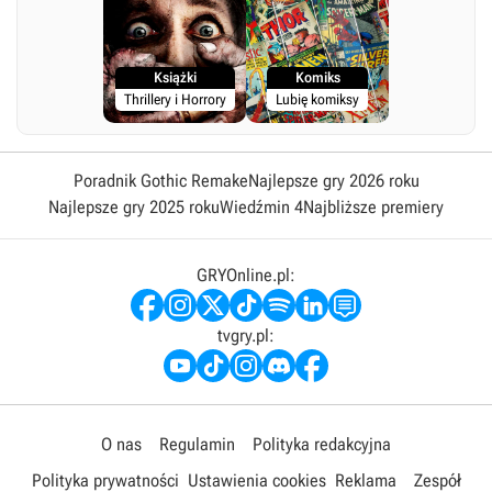
Książki
Komiks
Thrillery i Horrory
Lubię komiksy
Poradnik Gothic Remake
Najlepsze gry 2026 roku
Najlepsze gry 2025 roku
Wiedźmin 4
Najbliższe premiery
GRYOnline.pl:
tvgry.pl:
O nas
Regulamin
Polityka redakcyjna
Polityka prywatności
Ustawienia cookies
Reklama
Zespół