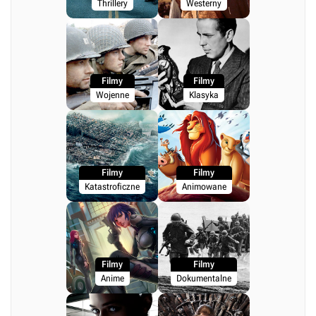
Thrillery
Westerny
Filmy
Filmy
Wojenne
Klasyka
Filmy
Filmy
Katastroficzne
Animowane
Filmy
Filmy
Anime
Dokumentalne