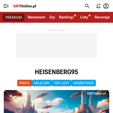




Newsroom
Gry
Rankingi
Listy
Recenzje
PREMIUM
HEISENBERG95
PROFIL
MOJE GRY
TOP-LISTY
KOMENTARZE