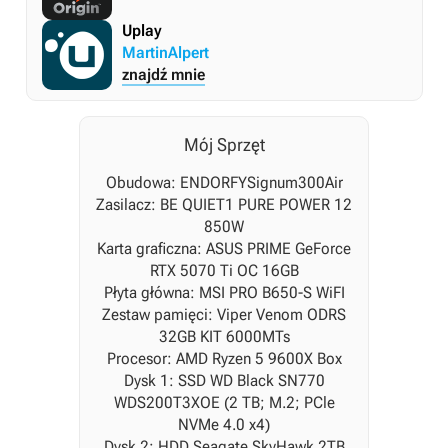
Uplay
MartinAlpert
znajdź mnie
Mój Sprzęt
Obudowa: ENDORFYSignum300Air
Zasilacz: BE QUIET1 PURE POWER 12
850W
Karta graficzna: ASUS PRIME GeForce
RTX 5070 Ti OC 16GB
Płyta główna: MSI PRO B650-S WiFI
Zestaw pamięci: Viper Venom ODRS
32GB KIT 6000MTs
Procesor: AMD Ryzen 5 9600X Box
Dysk 1: SSD WD Black SN770
WDS200T3XOE (2 TB; M.2; PCle
NVMe 4.0 x4)
Dysk 2: HDD Seagate SkyHawk 2TB