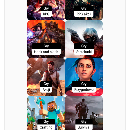
Gry
Gry
RPG
RPG akcji
Gry
Gry
Hack and slash
Strzelanki
Gry
Gry
Akcji
Przygodowe
Gry
Gry
Crafting
Survival