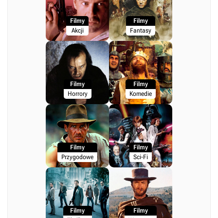
Filmy
Filmy
Akcji
Fantasy
Filmy
Filmy
Horrory
Komedie
Filmy
Filmy
Przygodowe
Sci-Fi
Filmy
Filmy