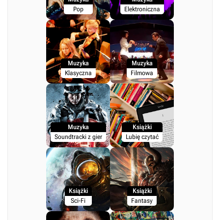
Pop
Elektroniczna
Muzyka
Muzyka
Klasyczna
Filmowa
Muzyka
Książki
Soundtracki z gier
Lubię czytać
Książki
Książki
Sci-Fi
Fantasy