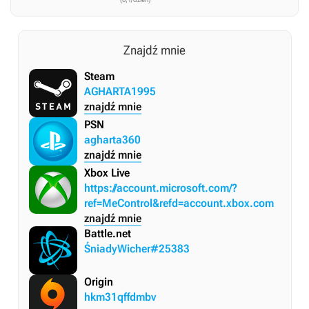
Znajdź mnie
Steam
AGHARTA1995
znajdź mnie
PSN
agharta360
znajdź mnie
Xbox Live
https://account.microsoft.com/?
ref=MeControl&refd=account.xbox.com
znajdź mnie
Battle.net
ŚniadyWicher#25383
Origin
hkm31qffdmbv