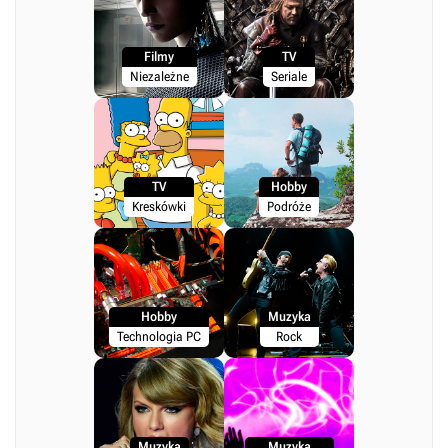
Filmy
TV
Niezależne
Seriale
TV
Hobby
Kreskówki
Podróże
Hobby
Muzyka
Technologia PC
Rock
Muzyka
Muzyka