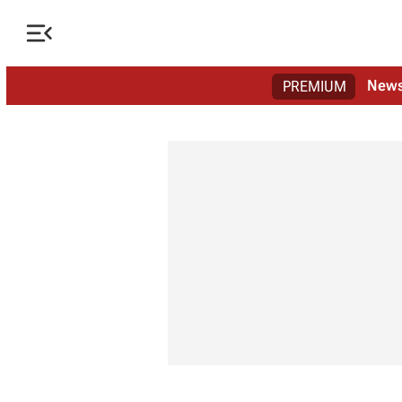

New
PREMIUM