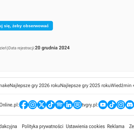
uj się, żeby obserwować
20 grudnia 2024
zień)
Data rejestracji:
emake
Najlepsze gry 2026 roku
Najlepsze gry 2025 roku
Wiedźmin 
nline.pl:
tvgry.pl:
edakcyjna
Polityka prywatności
Ustawienia cookies
Reklama
Ze