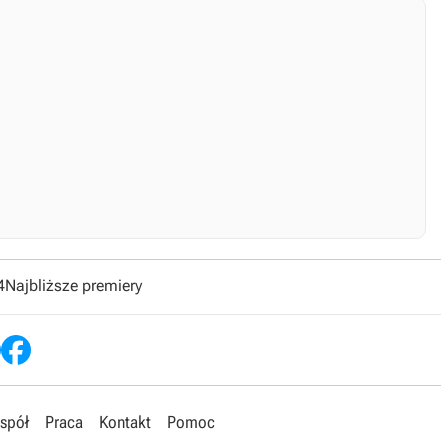
4
Najbliższe premiery
spół
Praca
Kontakt
Pomoc