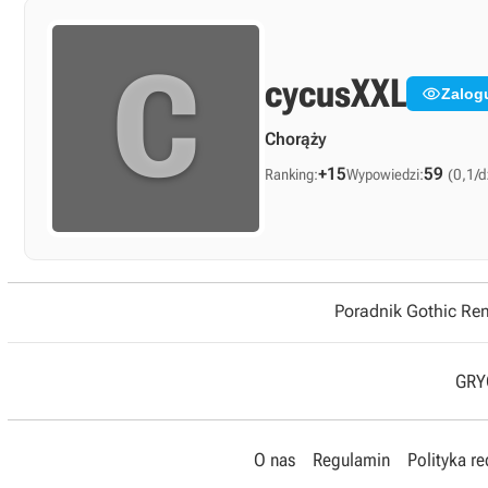
C
cycusXXL

Zalog
Chorąży
+15
59
Ranking:
Wypowiedzi:
(0,1/d
Poradnik Gothic R
GRYO
O nas
Regulamin
Polityka r