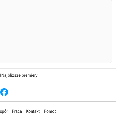
4
Najbliższe premiery
spół
Praca
Kontakt
Pomoc