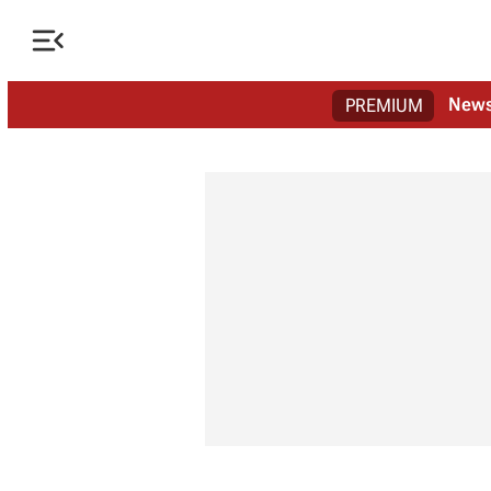

New
PREMIUM