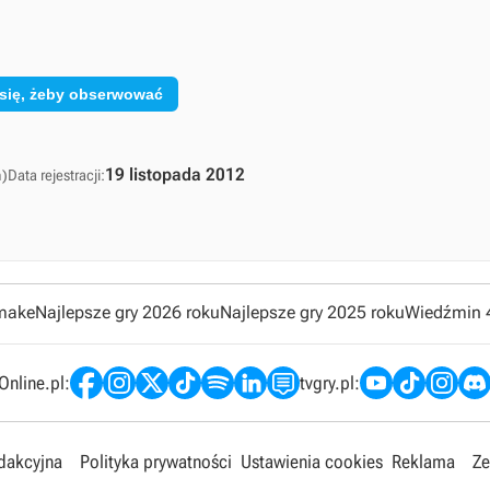
 się, żeby obserwować
19 listopada 2012
ń)
Data rejestracji:
emake
Najlepsze gry 2026 roku
Najlepsze gry 2025 roku
Wiedźmin 
nline.pl:
tvgry.pl:
edakcyjna
Polityka prywatności
Ustawienia cookies
Reklama
Ze