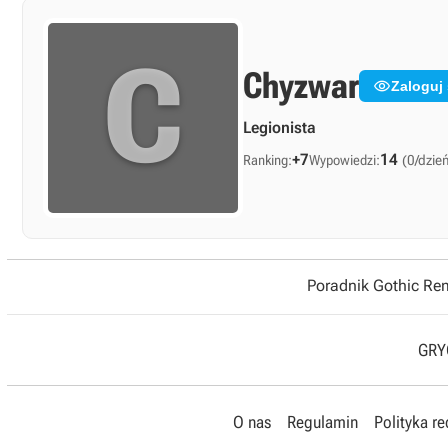
C
Chyzwar

Zaloguj
Legionista
+7
14
Ranking:
Wypowiedzi:
(0/dzie
Poradnik Gothic R
GRYO
O nas
Regulamin
Polityka r