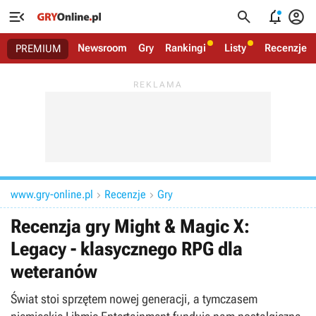




Newsroom
Gry
Rankingi
Listy
Recenzje
PREMIUM
www.gry-online.pl
Recenzje
Gry


Recenzja gry Might & Magic X:
Legacy - klasycznego RPG dla
weteranów
Świat stoi sprzętem nowej generacji, a tymczasem