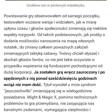
Urokliwa noc w portowym miasteczku.
Powstawanie gry obserwowałem od samego początku,
testowałem wczesne wersje i widziałem, jak w miarę
upływu czasu i głosów społeczności zmieniają się niektóre
aspekty rozgrywki. Od takich podstawowych, jak prośby o
dodanie możliwości nanoszenia na mapę własnych
notatek, do zmiany całkiem poważnych założeń
zmieniających taktykę zabawy. Twórcy chcieli słyszeć i
słuchali głosów fanów, co nie jest takie oczywiste w
przypadku wspierania się funduszami pochodzącymi od
dużej korporacji.
Ja zostałem grą wręcz zauroczony i po
spędzonych z nią ponad sześćdziesięciu godzinach
wciąż nie mam dość.
Tytuł wywołał u mnie syndrom
“jeszczechwilki” zmieniającej się w wielogodzinne
posiedzenia.
Might & Magic X
, pomimo technicznych
problemów to gra przemyślana, nie zasypująca nas
banalnymi zadaniami, wymagająca cierpliwości i