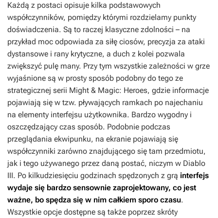
Każdą z postaci opisuje kilka podstawowych
współczynników, pomiędzy którymi rozdzielamy punkty
doświadczenia. Są to raczej klasyczne zdolności – na
przykład moc odpowiada za siłę ciosów, precyzja za ataki
dystansowe i rany krytyczne, a duch z kolei pozwala
zwiększyć pulę many. Przy tym wszystkie zależności w grze
wyjaśnione są w prosty sposób podobny do tego ze
strategicznej serii
Might & Magic: Heroes
, gdzie informacje
pojawiają się w tzw. pływających ramkach po najechaniu
na elementy interfejsu użytkownika. Bardzo wygodny i
oszczędzający czas sposób. Podobnie podczas
przeglądania ekwipunku, na ekranie pojawiają się
współczynniki zarówno znajdującego się tam przedmiotu,
jak i tego używanego przez daną postać, niczym w
Diablo
III
. Po kilkudziesięciu godzinach spędzonych z grą
interfejs
wydaje się bardzo sensownie zaprojektowany, co jest
ważne, bo spędza się w nim całkiem sporo czasu
.
Wszystkie opcje dostępne są także poprzez skróty