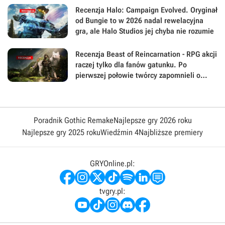
Recenzja Halo: Campaign Evolved. Oryginał
od Bungie to w 2026 nadal rewelacyjna
gra, ale Halo Studios jej chyba nie rozumie
Recenzja Beast of Reincarnation - RPG akcji
raczej tylko dla fanów gatunku. Po
pierwszej połowie twórcy zapomnieli o
największej sile swojej gry
Poradnik Gothic Remake
Najlepsze gry 2026 roku
Najlepsze gry 2025 roku
Wiedźmin 4
Najbliższe premiery
GRYOnline.pl:
tvgry.pl: