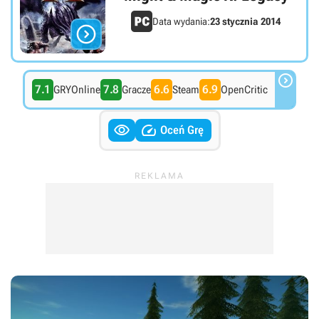
Data wydania:
23 stycznia 2014


7.1
7.8
6.6
6.9
GRYOnline
Gracze
Steam
OpenCritic


Oceń Grę