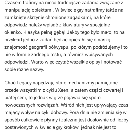
Czasem trafimy na nieco trudniejsze zadania związane z
manipulacją obiektami. W świecie gry natrafimy także na
zamknięte skrzynie chronione zagadkami, na które
odpowiedź należy wpisać z klawiatury w specjalne
okienko. Klasyka pełną gębą! Jakby tego było mało, to na
przykład jedno z zadań będzie opierało się o naszą
znajomość geografii półwyspu, po którym podróżujemy i to
nie w formie żadnego testu, a również wpisywanych
odpowiedzi. Warto więc czytać wszelkie opisy i notować
sobie różne nazwy.
Choć
Legacy
napędzają stare mechanizmy pamiętane
przede wszystkim z cyklu Xeen, a zatem części czwartej i
piątej serii, to jednak w grze pojawia się sporo
nowoczesnych rozwiązań. Wśród nich jest upływający czas
mający wpływ na cykl dobowy. Pora dnia nie zmienia się w
sposób całkowicie płynny i zależna jest dosłownie od liczby
postawionych w świecie gry kroków, jednak nie jest to