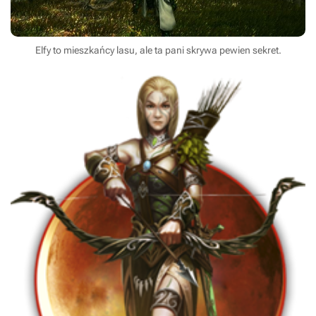
Elfy to mieszkańcy lasu, ale ta pani skrywa pewien sekret.