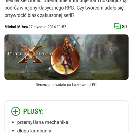
niemieckie Libmic Entertainment funduje nam nostalgiczną
podróż w rejony klasycznego RPG. Czy twórcom udało się
przywrócić blask zakurzonej serii?

80
Michał Miłosz
27 stycznia 2014 11:52
Recenzja powstała na bazie wersji
PC
.
PLUSY:
przemyślana mechanika;
długa kampania;