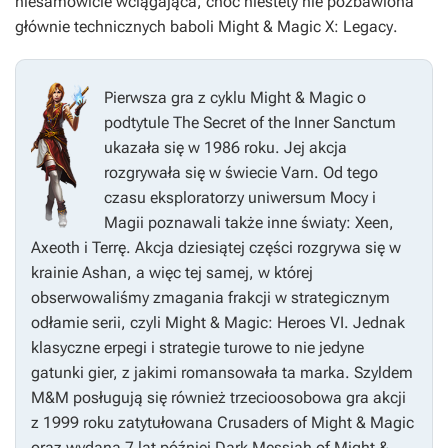
niesamowicie wciągająca, choć niestety nie pozbawiona
głównie technicznych baboli
Might & Magic X: Legacy
.
Pierwsza gra z cyklu
Might & Magic
o
podtytule
The Secret of the Inner Sanctum
ukazała się w 1986 roku. Jej akcja
rozgrywała się w świecie Varn. Od tego
czasu eksploratorzy uniwersum Mocy i
Magii poznawali także inne światy: Xeen,
Axeoth i Terrę. Akcja dziesiątej części rozgrywa się w
krainie Ashan, a więc tej samej, w której
obserwowaliśmy zmagania frakcji w strategicznym
odłamie serii, czyli
Might & Magic: Heroes VI
. Jednak
klasyczne erpegi i strategie turowe to nie jedyne
gatunki gier, z jakimi romansowała ta marka. Szyldem
M&M
posługują się również trzecioosobowa gra akcji
z 1999 roku zatytułowana
Crusaders of Might & Magic
oraz wydana 7 lat później
Dark Messiah of Might &