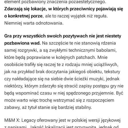
element pozbawiony znaczenia pozaestetycznego.
Zdarzają się lokacje, w których przeciwnicy pojawiają się
o konkretnej porze
, ale to raczej wyjątek niż reguła.
Niemniej warta odnotowania.
Gra przy wszystkich swoich pozytywach nie jest niestety
pozbawiona wad.
Na szczęście te nie stanowią rdzenia
samej rozgrywki, a są zwykłymi technicznymi babolami,
które będą poprawiane w kolejnych patchach. Mnie
osobiście trafiły się raczej te z rodzaju mniej uciążliwych,
jak na przykład brak doczytania jakiegoś obiektu, tekstury
czy nakładające się na siebie dwie ścieżki muzyki, jednak
niektórzy, którym zdarzyło się stracić zapisy postępu gry nie
będą wspominać czasu w niej spędzonego przyjemnie. Być
może warto więc trochę wstrzymać się z rozpoczęciem
zabawy, aż tytuł stanie się bardziej stabilny.
M&M X: Legacy
oferowany jest w polskiej wersji językowej
z napisami. Jakość lokalizacji jest przyzwoita, jednak od