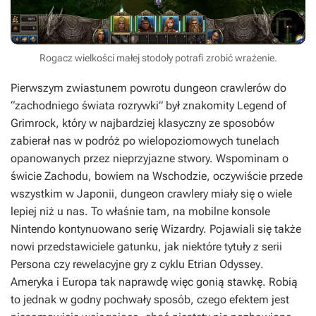
Rogacz wielkości małej stodoły potrafi zrobić wrażenie.
Pierwszym zwiastunem powrotu dungeon crawlerów do
“zachodniego świata rozrywki” był znakomity
Legend of
Grimrock
, który w najbardziej klasyczny ze sposobów
zabierał nas w podróż po wielopoziomowych tunelach
opanowanych przez nieprzyjazne stwory. Wspominam o
świcie Zachodu, bowiem na Wschodzie, oczywiście przede
wszystkim w Japonii, dungeon crawlery miały się o wiele
lepiej niż u nas. To właśnie tam, na mobilne konsole
Nintendo kontynuowano serię
Wizardry.
Pojawiali się także
nowi przedstawiciele gatunku, jak niektóre tytuły z serii
Persona
czy rewelacyjne gry z cyklu
Etrian Odyssey
.
Ameryka i Europa tak naprawdę więc gonią stawkę. Robią
to jednak w godny pochwały sposób, czego efektem jest