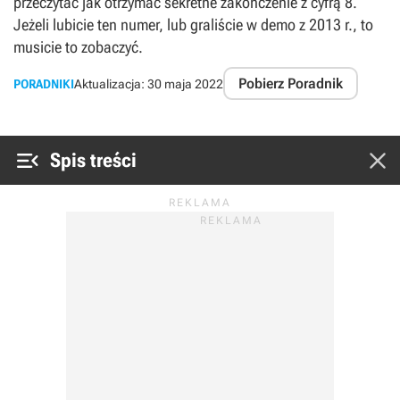
przeczytać jak otrzymać sekretne zakończenie z cyfrą 8.
Jeżeli lubicie ten numer, lub graliście w demo z 2013 r., to
musicie to zobaczyć.
Pobierz Poradnik
PORADNIKI
Aktualizacja:
30 maja 2022


Spis treści