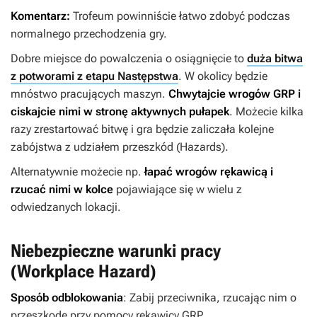
Komentarz:
Trofeum powinniście łatwo zdobyć podczas
normalnego przechodzenia gry.
Dobre miejsce do powalczenia o osiągnięcie to
duża bitwa
z potworami z etapu Następstwa
. W okolicy będzie
mnóstwo pracujących maszyn.
Chwytajcie wrogów GRP i
ciskajcie nimi w stronę aktywnych pułapek
. Możecie kilka
razy zrestartować bitwę i gra będzie zaliczała kolejne
zabójstwa z udziałem przeszkód (Hazards).
Alternatywnie możecie np.
łapać wrogów rękawicą i
rzucać nimi w kolce
pojawiające się w wielu z
odwiedzanych lokacji.
Niebezpieczne warunki pracy
(Workplace Hazard)
Sposób odblokowania
: Zabij przeciwnika, rzucając nim o
przeszkodę przy pomocy rękawicy GRP.