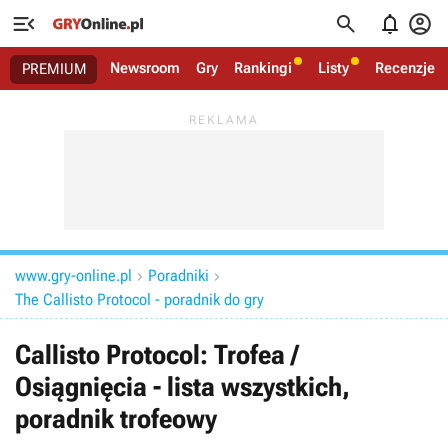




Newsroom
Gry
Rankingi
Listy
Recenzje
PREMIUM
www.gry-online.pl
Poradniki


The Callisto Protocol - poradnik do gry
Callisto Protocol: Trofea /
Osiągnięcia - lista wszystkich,
poradnik trofeowy