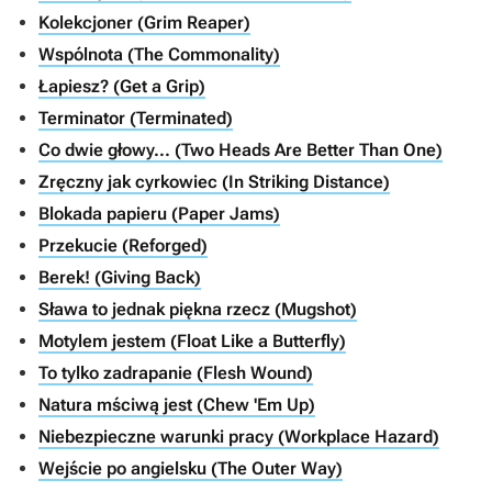
Kolekcjoner (Grim Reaper)
Wspólnota (The Commonality)
Łapiesz? (Get a Grip)
Terminator (Terminated)
Co dwie głowy... (Two Heads Are Better Than One)
Zręczny jak cyrkowiec (In Striking Distance)
Blokada papieru (Paper Jams)
Przekucie (Reforged)
Berek! (Giving Back)
Sława to jednak piękna rzecz (Mugshot)
Motylem jestem (Float Like a Butterfly)
To tylko zadrapanie (Flesh Wound)
Natura mściwą jest (Chew 'Em Up)
Niebezpieczne warunki pracy (Workplace Hazard)
Wejście po angielsku (The Outer Way)