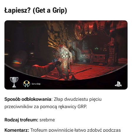
Łapiesz? (Get a Grip)
Sposób odblokowania
: Złap dwudziestu pięciu
przeciwników za pomocą rękawicy GRP.
Rodzaj trofeum:
srebrne
Komentarz:
Trofeum powinniście łatwo zdobyć podczas