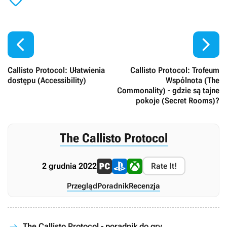



Callisto Protocol: Ułatwienia
Callisto Protocol: Trofeum
dostępu (Accessibility)
Wspólnota (The
Commonality) - gdzie są tajne
pokoje (Secret Rooms)?
The Callisto Protocol
2 grudnia 2022
Rate It!
Przegląd
Poradnik
Recenzja
The Callisto Protocol - poradnik do gry