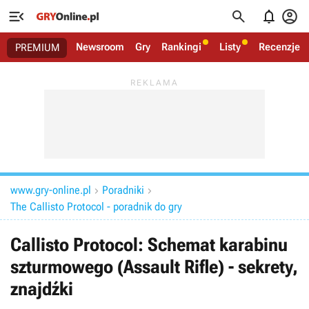




Newsroom
Gry
Rankingi
Listy
Recenzje
PREMIUM
www.gry-online.pl
Poradniki


The Callisto Protocol - poradnik do gry
Callisto Protocol: Schemat karabinu
szturmowego (Assault Rifle) - sekrety,
znajdźki