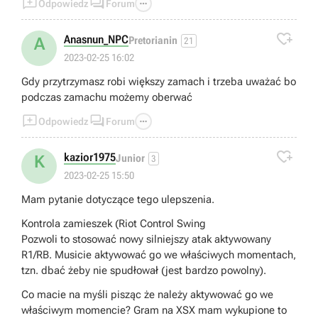



Odpowiedz
Forum

Anasnun_NPC
A
Pretorianin
21
2023-02-25 16:02
Gdy przytrzymasz robi większy zamach i trzeba uważać bo
podczas zamachu możemy oberwać



Odpowiedz
Forum

kazior1975
K
Junior
3
2023-02-25 15:50
Mam pytanie dotyczące tego ulepszenia.
Kontrola zamieszek (Riot Control Swing
Pozwoli to stosować nowy silniejszy atak aktywowany
R1/RB. Musicie aktywować go we właściwych momentach,
tzn. dbać żeby nie spudłował (jest bardzo powolny).
Co macie na myśli pisząc że należy aktywować go we
właściwym momencie? Gram na XSX mam wykupione to