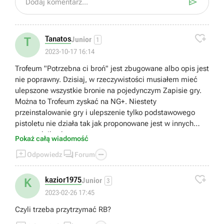

Dodaj komentarz...

Tanatos
T
Junior
1
2023-10-17 16:14
Trofeum "Potrzebna ci broń" jest zbugowane albo opis jest
nie poprawny. Dzisiaj, w rzeczywistości musiałem mieć
ulepszone wszystkie bronie na pojedynczym Zapisie gry.
Można to Trofeum zyskać na NG+. Niestety
przeinstalowanie gry i ulepszenie tylko podstawowego
pistoletu nie działa tak jak proponowane jest w innych
przewodnikach...
Pokaż całą wiadomość



Odpowiedz
Forum

kazior1975
K
Junior
3
2023-02-26 17:45
Czyli trzeba przytrzymać RB?