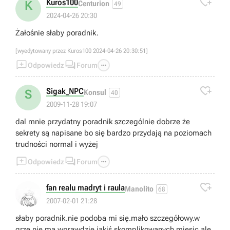

Kuros100
K
Centurion
49
2024-04-26 20:30
Żałośnie słaby poradnik.
[wyedytowany przez Kuros100 2024-04-26 20:30:51]



Odpowiedz
Forum

Sigak_NPC
S
Konsul
40
2009-11-28 19:07
dal mnie przydatny poradnik szczególnie dobrze że
sekrety są napisane bo się bardzo przydają na poziomach
trudności normal i wyżej



Odpowiedz
Forum

fan realu madryt i raula
Manolito
68
2007-02-01 21:28
słaby poradnik.nie podoba mi się.mało szczegółowy.w
grze nie ma wprawdzie jakiś skomplikowanych miesjc,ale