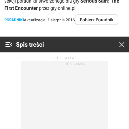
sekcji poradnika stworzonego dla gry
Serious Sam: The
First Encounter
przez gry-online.pl
Pobierz Poradnik
PORADNIKI
Aktualizacja:
1 sierpnia 2016


Spis treści