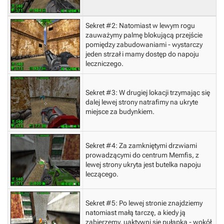
Sekret #2:
Natomiast w lewym rogu
zauważymy palmę blokującą przejście
pomiędzy zabudowaniami - wystarczy
jeden strzał i mamy dostęp do napoju
leczniczego.
Sekret #3:
W drugiej lokacji trzymając się
dalej lewej strony natrafimy na ukryte
miejsce za budynkiem.
Sekret #4:
Za zamkniętymi drzwiami
prowadzącymi do centrum Memfis, z
lewej strony ukryta jest butelka napoju
leczącego.
Sekret #5:
Po lewej stronie znajdziemy
natomiast małą tarczę, a kiedy ją
zabierzemy, uaktywni się pułapka - wokół