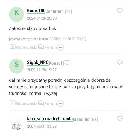

Kuros100
K
Centurion
49
2024-04-26 20:30
Żałośnie słaby poradnik.
[wyedytowany przez Kuros100 2024-04-26 20:30:51]



Odpowiedz
Forum

Sigak_NPC
S
Konsul
40
2009-11-28 19:07
dal mnie przydatny poradnik szczególnie dobrze że
sekrety są napisane bo się bardzo przydają na poziomach
trudności normal i wyżej



Odpowiedz
Forum

fan realu madryt i raula
Manolito
68
2007-02-01 21:28