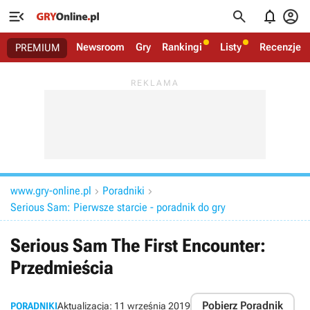




Newsroom
Gry
Rankingi
Listy
Recenzje
PREMIUM
www.gry-online.pl
Poradniki


Serious Sam: Pierwsze starcie - poradnik do gry
Serious Sam The First Encounter:
Przedmieścia
Pobierz Poradnik
PORADNIKI
Aktualizacja:
11 września 2019