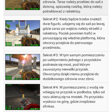
zdrowia. Teraz należy przebiec do sali z
dziwną, spiczastą rzeźbą, którą należy
potraktować z rakietnicy.
Sekret #2:
Kiedy będzie trzeba znaleźć
dwie figurki, udajemy się do sali po lewej,
gdzie zaraz po wejściu należy strzelić z
rakietnicy. Pocisk powinien trafić w
poruszającą się władnie platformę, która
otworzy przejście do pierwszego
przedmiotu.
Sekret #3:
W tym samym pomieszczeniu
po uaktywnieniu jednego z przycisków
podniesie się most, pod którym
zauważymy nieweilki przycisk.
Otworzymy dzięki niemu przejście do
dodatkowego zdrowia oraz zbroi.
Sekret #4:
W pomieszczeniu z wodą nie
wbiegaj na przycisk w podłodze, tylko od
razu skieruj się na mostek. Po przycisku
wyskocz na górę, gdzie znajdziesz
sfinksa.