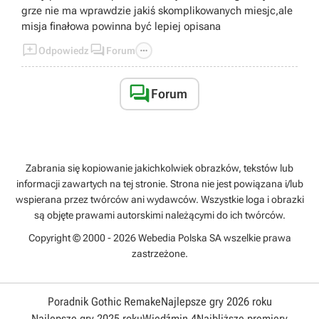
grze nie ma wprawdzie jakiś skomplikowanych miesjc,ale
misja finałowa powinna być lepiej opisana



Odpowiedz
Forum

Forum
Zabrania się kopiowanie jakichkolwiek obrazków, tekstów lub
informacji zawartych na tej stronie. Strona nie jest powiązana i/lub
wspierana przez twórców ani wydawców. Wszystkie loga i obrazki
są objęte prawami autorskimi należącymi do ich twórców.
Copyright © 2000 - 2026 Webedia Polska SA wszelkie prawa
zastrzeżone.
Poradnik Gothic Remake
Najlepsze gry 2026 roku
Najlepsze gry 2025 roku
Wiedźmin 4
Najbliższe premiery