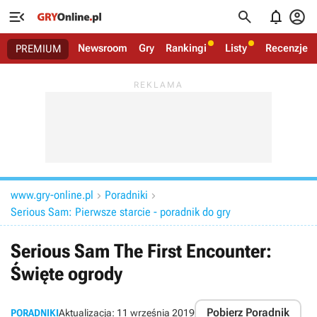




Newsroom
Gry
Rankingi
Listy
Recenzje
PREMIUM
www.gry-online.pl
Poradniki


Serious Sam: Pierwsze starcie - poradnik do gry
Serious Sam The First Encounter:
Święte ogrody
Pobierz Poradnik
PORADNIKI
Aktualizacja:
11 września 2019