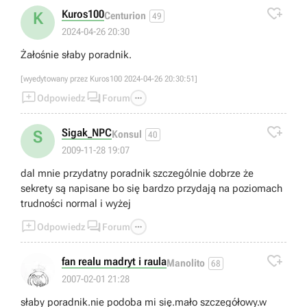

Kuros100
K
Centurion
49
2024-04-26 20:30
Żałośnie słaby poradnik.
[wyedytowany przez Kuros100 2024-04-26 20:30:51]



Odpowiedz
Forum

Sigak_NPC
S
Konsul
40
2009-11-28 19:07
dal mnie przydatny poradnik szczególnie dobrze że
sekrety są napisane bo się bardzo przydają na poziomach
trudności normal i wyżej



Odpowiedz
Forum

fan realu madryt i raula
Manolito
68
2007-02-01 21:28
słaby poradnik.nie podoba mi się.mało szczegółowy.w