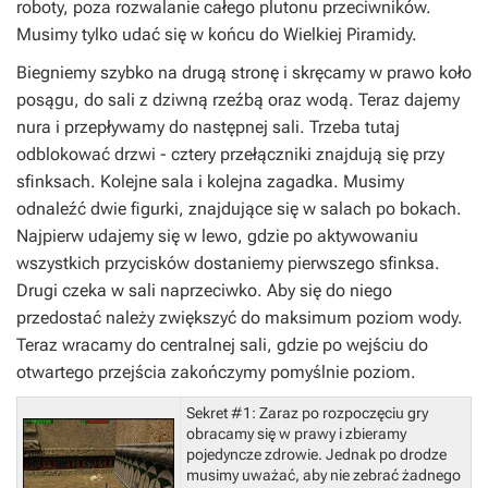
roboty, poza rozwalanie całego plutonu przeciwników.
Musimy tylko udać się w końcu do Wielkiej Piramidy.
Biegniemy szybko na drugą stronę i skręcamy w prawo koło
posągu, do sali z dziwną rzeźbą oraz wodą. Teraz dajemy
nura i przepływamy do następnej sali. Trzeba tutaj
odblokować drzwi - cztery przełączniki znajdują się przy
sfinksach. Kolejne sala i kolejna zagadka. Musimy
odnaleźć dwie figurki, znajdujące się w salach po bokach.
Najpierw udajemy się w lewo, gdzie po aktywowaniu
wszystkich przycisków dostaniemy pierwszego sfinksa.
Drugi czeka w sali naprzeciwko. Aby się do niego
przedostać należy zwiększyć do maksimum poziom wody.
Teraz wracamy do centralnej sali, gdzie po wejściu do
otwartego przejścia zakończymy pomyślnie poziom.
Sekret #1:
Zaraz po rozpoczęciu gry
obracamy się w prawy i zbieramy
pojedyncze zdrowie. Jednak po drodze
musimy uważać, aby nie zebrać żadnego