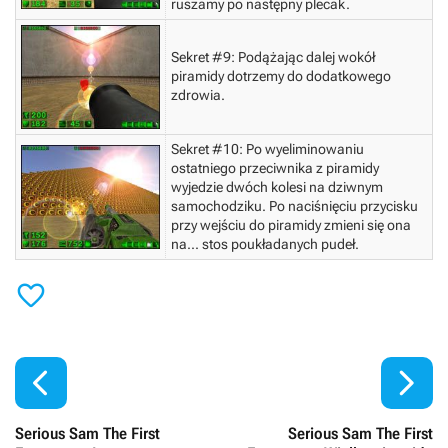
ruszamy po następny plecak.
Sekret #9:
Podążając dalej wokół
piramidy dotrzemy do dodatkowego
zdrowia.
Sekret #10:
Po wyeliminowaniu
ostatniego przeciwnika z piramidy
wyjedzie dwóch kolesi na dziwnym
samochodziku. Po naciśnięciu przycisku
przy wejściu do piramidy zmieni się ona
na... stos poukładanych pudeł.



Serious Sam The First
Serious Sam The First