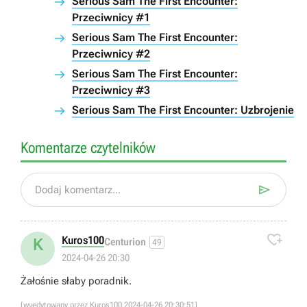
Serious Sam The First Encounter:
Przeciwnicy #1
Serious Sam The First Encounter:
Przeciwnicy #2
Serious Sam The First Encounter:
Przeciwnicy #3
Serious Sam The First Encounter: Uzbrojenie
Komentarze czytelników

Dodaj komentarz...

Kuros100
K
Centurion
49
2024-04-26 20:30
Żałośnie słaby poradnik.
[wyedytowany przez Kuros100 2024-04-26 20:30:51]