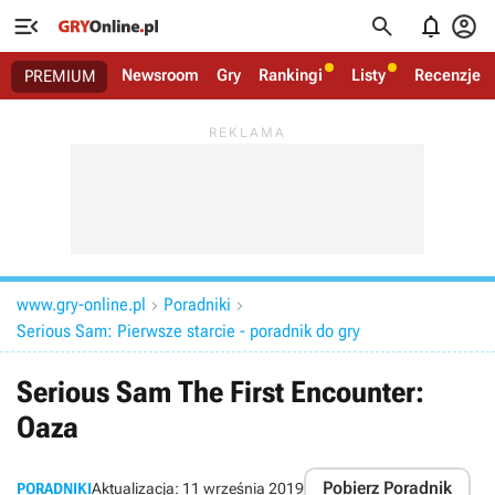




Newsroom
Gry
Rankingi
Listy
Recenzje
PREMIUM
www.gry-online.pl
Poradniki


Serious Sam: Pierwsze starcie - poradnik do gry
Serious Sam The First Encounter:
Oaza
Pobierz Poradnik
PORADNIKI
Aktualizacja:
11 września 2019