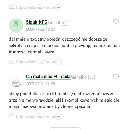



Odpowiedz
Forum

Sigak_NPC
S
Konsul
40
2009-11-28 19:07
dal mnie przydatny poradnik szczególnie dobrze że
sekrety są napisane bo się bardzo przydają na poziomach
trudności normal i wyżej



Odpowiedz
Forum

fan realu madryt i raula
Manolito
68
2007-02-01 21:28
słaby poradnik.nie podoba mi się.mało szczegółowy.w
grze nie ma wprawdzie jakiś skomplikowanych miesjc,ale
misja finałowa powinna być lepiej opisana



Odpowiedz
Forum