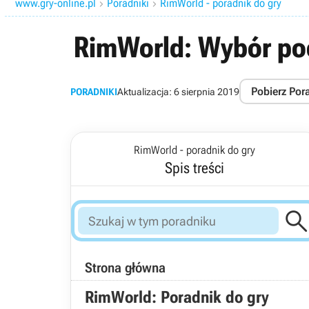
www.gry-online.pl
Poradniki
RimWorld - poradnik do gry


RimWorld: Wybór poc
Pobierz Por
PORADNIKI
Aktualizacja:
6 sierpnia 2019
RimWorld - poradnik do gry
Spis treści
Strona główna
RimWorld: Poradnik do gry