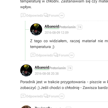
temperaturę w chłodni. Zastanawiam się czy mater
wpływ.



Odpowiedz
Forum
Albanoid
Pretorianin
74
2016-08-09 12:09
Z tego co widziałem, raczej materiał nie 
temperatura ;)



Odpowiedz
Forum
Albanoid
Pretorianin
74
2016-08-08 20:38
Poradnik jest w trakcie przygotowania - piszcie w
zobaczyć ;) Jeśli chodzi o chłodnię - Zawisza bardz



Odpowiedz
Forum