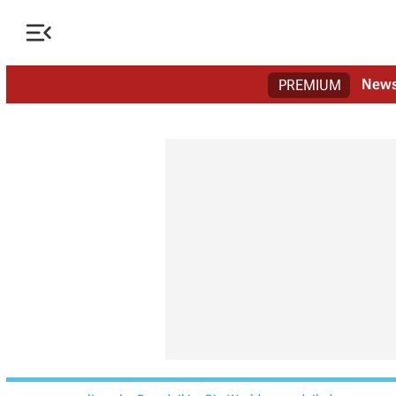

New
PREMIUM