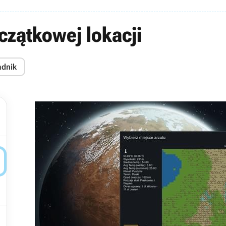
zątkowej lokacji
adnik

