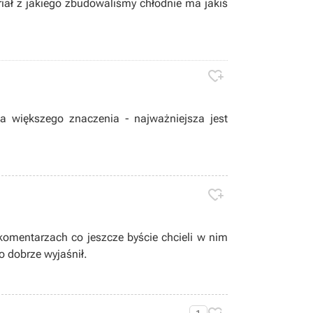
iał z jakiego zbudowaliśmy chłodnie ma jakiś

ma większego znaczenia - najważniejsza jest

 komentarzach co jeszcze byście chcieli w nim
o dobrze wyjaśnił.