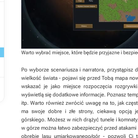


Warto wybrać miejsce, które będzie przyjazne i bezpi
Po wyborze scenariusza i narratora, przystąpisz 
wielkość świata - pojawi się przed Tobą mapa no

wskazać je jako miejsce rozpoczęcia rozgrywki
wyświetlą się dodatkowe informacje. Poznasz temp
itp. Warto również zwrócić uwagę na to, jak czę
ma swoje dobre i złe strony, ciekawą opcją je
górskiego. Możesz w nich drążyć tunele i komnat
w górze można łatwo zabezpieczyć przed atakami 
obrębie lasu umiarkowanego/gór - pozwoli Ci