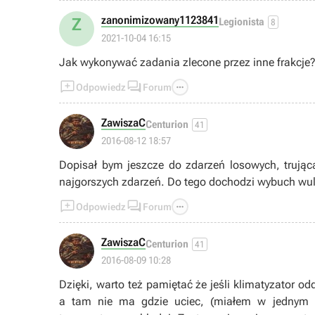
zanonimizowany1123841
Z
Legionista
8
2021-10-04 16:15
Jak wykonywać zadania zlecone przez inne frakcje



Odpowiedz
Forum
ZawiszaC
Centurion
41
2016-08-12 18:57
Dopisał bym jeszcze do zdarzeń losowych, trują
najgorszych zdarzeń. Do tego dochodzi wybuch wu



Odpowiedz
Forum
ZawiszaC
Centurion
41
2016-08-09 10:28
Dzięki, warto też pamiętać że jeśli klimatyzator o
a tam nie ma gdzie uciec, (miałem w jednym pomieszczeniu z 120 C) zaczyna podnosić