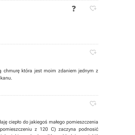
❓

?

cą chmurę która jest moim zdaniem jednym z
lkanu.

ddaję ciepło do jakiegoś małego pomieszczenia