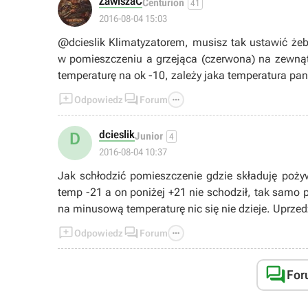
ZawiszaC
Centurion
41
2016-08-04 15:03
@dcieslik Klimatyzatorem, musisz tak ustawić żeb
w pomieszczeniu a grzejąca (czerwona) na zewną
temperaturę na ok -10, zależy jaka temperatura pan



Odpowiedz
Forum
dcieslik
D
Junior
4
2016-08-04 10:37
Jak schłodzić pomieszczenie gdzie składuję poż
temp -21 a on poniżej +21 nie schodził, tak samo 
na minusową temperaturę nic się nie dzieje. Uprzed



Odpowiedz
Forum

For