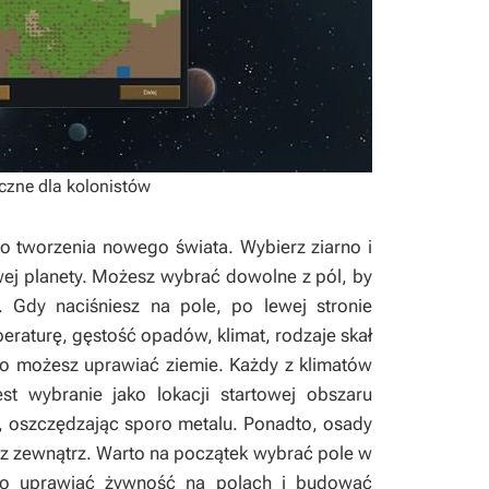
eczne dla kolonistów
do tworzenia nowego świata. Wybierz ziarno i
wej planety. Możesz wybrać dowolne z pól, by
. Gdy naciśniesz na pole, po lewej stronie
eraturę, gęstość opadów, klimat, rodzaje skał
sto możesz uprawiać ziemie. Każdy z klimatów
st wybranie jako lokacji startowej obszaru
y, oszczędzając sporo metalu. Ponadto, osady
z zewnątrz. Warto na początek wybrać pole w
 to uprawiać żywność na polach i budować