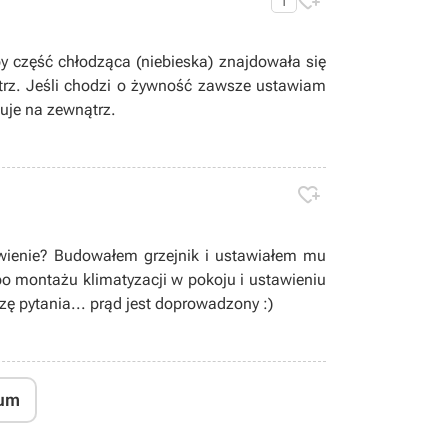

1
y część chłodząca (niebieska) znajdowała się
trz. Jeśli chodzi o żywność zawsze ustawiam
uje na zewnątrz.

ywienie? Budowałem grzejnik i ustawiałem mu
po montażu klimatyzacji w pokoju i ustawieniu
zę pytania... prąd jest doprowadzony :)
um