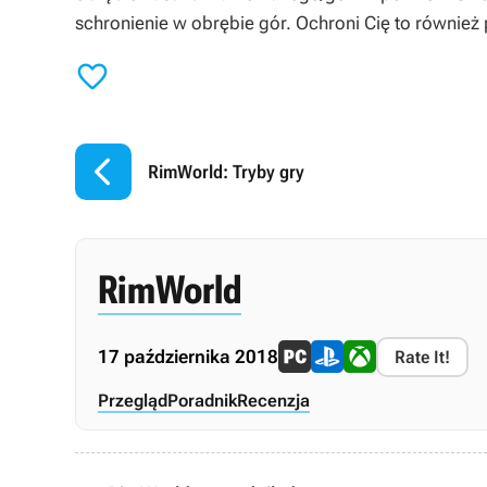
schronienie w obrębie gór. Ochroni Cię to równie


RimWorld: Tryby gry
RimWorld
17 października 2018
Rate It!
Przegląd
Poradnik
Recenzja