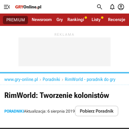




Newsroom
Gry
Rankingi
Listy
Recenzje
PREMIUM
www.gry-online.pl
Poradniki
RimWorld - poradnik do gry


RimWorld: Tworzenie kolonistów
Pobierz Poradnik
PORADNIKI
Aktualizacja:
6 sierpnia 2019