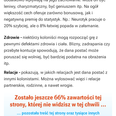
leniwy, charyzmatyczny, być geniuszem itp. Na ogół
większość cech oferuje zarówno bonusową, jak i
negatywną premię do statystyk. Np.: Neurotyk pracuje o
20% szybciej, ale o 8% łatwiej popada w załamanie.
Zdrowie -
niektórzy koloniści mogą rozpocząć grę z
pewnymi defektami zdrowia i ciała. Blizny, zadrapania czy
przebyte kontuzje spowodują, że dana postać może
poruszać się wolniej, być bardziej podatna na obrażenia
itp.
Relacje -
pokazują, w jakich relacjach jest dana postać z
innymi kolonistami. Można wylosować więzi i relacje
partnerskie, rodzinne, a nawet wrogie.
66
Zostało jeszcze
% zawartości tej
strony, której nie widzisz w tej chwili ...
... pozostała treść tej strony oraz tysiące innych