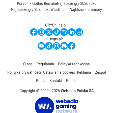
Poradnik Gothic Remake
Najlepsze gry 2026 roku
Najlepsze gry 2025 roku
Wiedźmin 4
Najbliższe premiery
GRYOnline.pl:
tvgry.pl:
O nas
Regulamin
Polityka redakcyjna
Polityka prywatności
Ustawienia cookies
Reklama
Zespół
Praca
Kontakt
Pomoc
Copyright © 2000 -
2026
Webedia Polska SA