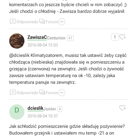
komentarzach co jeszcze byście chcieli w nim zobaczyć ;)
Jeśli chodzi o chłodnię - Zawisza bardzo dobrze wyjaśnił.



Odpowiedz
Forum

ZawiszaC
1
Centurion
41
2016-08-04 15:03
@dcieslik Klimatyzatorem, musisz tak ustawić żeby część
chłodząca (niebieska) znajdowała się w pomieszczeniu a
grzejąca (czerwona) na zewnątrz. Jeśli chodzi o żywność
zawsze ustawiam temperaturę na ok -10, zależy jaka
temperatura panuje na zewnątrz.



Odpowiedz
Forum

dcieslik
D
Junior
4
2016-08-04 10:37
Jak schłodzić pomieszczenie gdzie składuję pożywienie?
Budowałem grzejnik i ustawiałem mu temp -21 a on