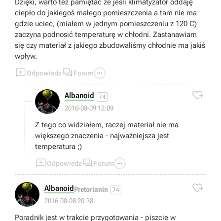
Dzięki, warto też pamiętać że jeśli klimatyzator oddaję
ciepło do jakiegoś małego pomieszczenia a tam nie ma
gdzie uciec, (miałem w jednym pomieszczeniu z 120 C)
zaczyna podnosić temperaturę w chłodni. Zastanawiam
się czy materiał z jakiego zbudowaliśmy chłodnie ma jakiś
wpływ.



Odpowiedz
Forum

Albanoid
74
2016-08-09 12:09
Z tego co widziałem, raczej materiał nie ma
większego znaczenia - najważniejsza jest
temperatura ;)



Odpowiedz
Forum

Albanoid
Pretorianin
74
2016-08-08 20:38
Poradnik jest w trakcie przygotowania - piszcie w