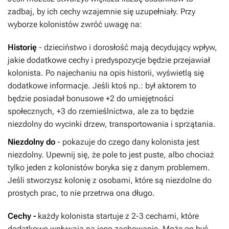
zadbaj, by ich cechy wzajemnie się uzupełniały. Przy
wyborze kolonistów zwróć uwagę na:
Historię
- dzieciństwo i dorosłość mają decydujący wpływ,
jakie dodatkowe cechy i predyspozycje będzie przejawiał
kolonista. Po najechaniu na opis historii, wyświetlą się
dodatkowe informacje. Jeśli ktoś np.: był aktorem to
będzie posiadał bonusowe +2 do umiejętności
społecznych, +3 do rzemieślnictwa, ale za to będzie
niezdolny do wycinki drzew, transportowania i sprzątania.
Niezdolny do
- pokazuje do czego dany kolonista jest
niezdolny. Upewnij się, że pole to jest puste, albo chociaż
tylko jeden z kolonistów boryka się z danym problemem.
Jeśli stworzysz kolonię z osobami, które są niezdolne do
prostych prac, to nie przetrwa ona długo.
Cechy -
każdy kolonista startuje z 2-3 cechami, które
dodatkowo wpływają na jego zachowanie. Może on być