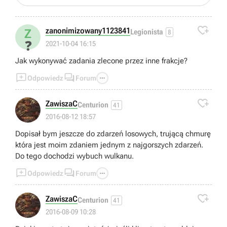

zanonimizowany1123841
Z
Legionista
8
❓
2021-10-04 16:15
Jak wykonywać zadania zlecone przez inne frakcje?



Odpowiedz
Forum

ZawiszaC
Centurion
41
2016-08-12 18:57
Dopisał bym jeszcze do zdarzeń losowych, trującą chmurę
która jest moim zdaniem jednym z najgorszych zdarzeń.
Do tego dochodzi wybuch wulkanu.



Odpowiedz
Forum

ZawiszaC
Centurion
41
2016-08-09 10:28