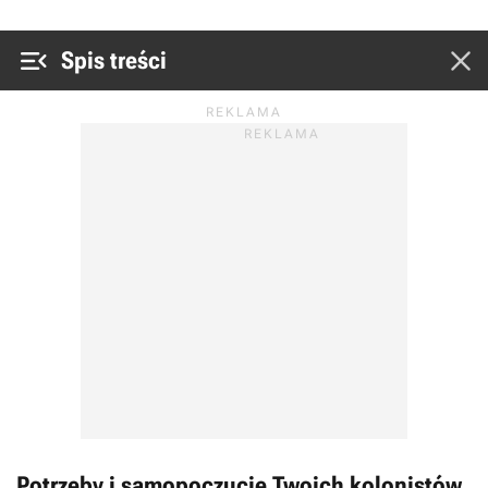


Spis treści
Potrzeby i samopoczucie Twoich kolonistów