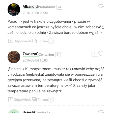

Albanoid
Pretorianin
74
2016-08-08 20:38
Poradnik jest w trakcie przygotowania - piszcie w
komentarzach co jeszcze byście chcieli w nim zobaczyć ;)
Jeśli chodzi o chłodnię - Zawisza bardzo dobrze wyjaśnił.



Odpowiedz
Forum

ZawiszaC
1
Centurion
41
2016-08-04 15:03
@dcieslik Klimatyzatorem, musisz tak ustawić żeby część
chłodząca (niebieska) znajdowała się w pomieszczeniu a
grzejąca (czerwona) na zewnątrz. Jeśli chodzi o żywność
zawsze ustawiam temperaturę na ok -10, zależy jaka
temperatura panuje na zewnątrz.



Odpowiedz
Forum

dcieslik
Junior