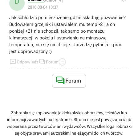
D
4
2016-08-04 10:37
Jak schłodzić pomieszczenie gdzie składuję pożywienie?
Budowałem grzejnik i ustawiałem mu temp -21 a on
poniżej +21 nie schodził, tak samo po montażu
klimatyzacji w pokoju i ustawieniu na minusową
temperaturę nic się nie dzieje. Uprzedzę pytania... prąd
jest doprowadzony :)



Odpowiedz
Forum

Forum
Zabrania się kopiowanie jakichkolwiek obrazków, tekstów lub
informacji zawartych na tej stronie. Strona nie jest powiązana i/lub
wspierana przez twórców ani wydawców. Wszystkie loga i obrazki
są objęte prawami autorskimi należącymi do ich twórców.