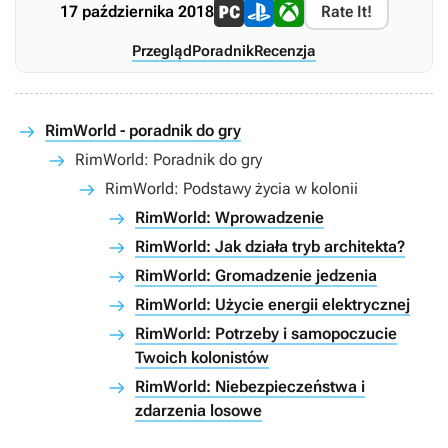
17 października 2018
Rate It!
Przegląd
Poradnik
Recenzja
RimWorld - poradnik do gry
RimWorld: Poradnik do gry
RimWorld: Podstawy życia w kolonii
RimWorld: Wprowadzenie
RimWorld: Jak działa tryb architekta?
RimWorld: Gromadzenie jedzenia
RimWorld: Użycie energii elektrycznej
RimWorld: Potrzeby i samopoczucie
Twoich kolonistów
RimWorld: Niebezpieczeństwa i
zdarzenia losowe