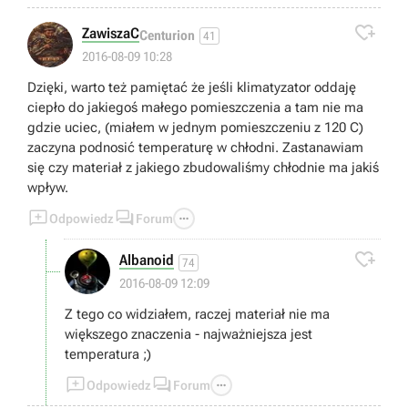

ZawiszaC
Centurion
41
2016-08-09 10:28
Dzięki, warto też pamiętać że jeśli klimatyzator oddaję
ciepło do jakiegoś małego pomieszczenia a tam nie ma
gdzie uciec, (miałem w jednym pomieszczeniu z 120 C)
zaczyna podnosić temperaturę w chłodni. Zastanawiam
się czy materiał z jakiego zbudowaliśmy chłodnie ma jakiś
wpływ.



Odpowiedz
Forum

Albanoid
74
2016-08-09 12:09
Z tego co widziałem, raczej materiał nie ma
większego znaczenia - najważniejsza jest
temperatura ;)



Odpowiedz
Forum