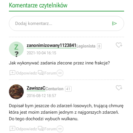
Komentarze czytelników

Dodaj komentarz...

zanonimizowany1123841
Z
Legionista
8
❓
2021-10-04 16:15
Jak wykonywać zadania zlecone przez inne frakcje?



Odpowiedz
Forum

ZawiszaC
Centurion
41
2016-08-12 18:57
Dopisał bym jeszcze do zdarzeń losowych, trującą chmurę
która jest moim zdaniem jednym z najgorszych zdarzeń.
Do tego dochodzi wybuch wulkanu.



Odpowiedz
Forum