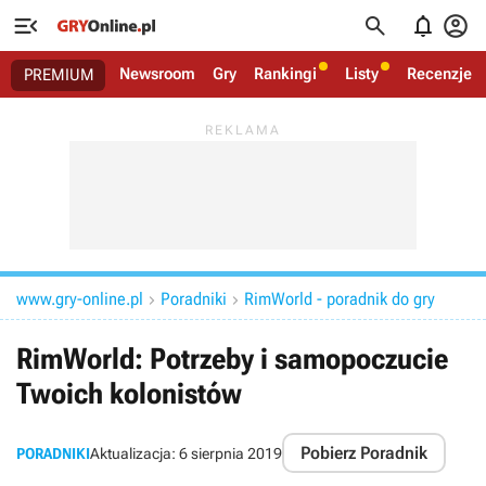




Newsroom
Gry
Rankingi
Listy
Recenzje
PREMIUM
www.gry-online.pl
Poradniki
RimWorld - poradnik do gry


RimWorld: Potrzeby i samopoczucie
Twoich kolonistów
Pobierz Poradnik
PORADNIKI
Aktualizacja:
6 sierpnia 2019