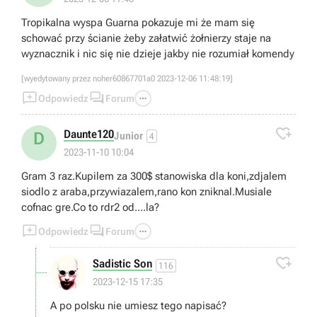
Tropikalna wyspa Guarna pokazuje mi że mam się
schować przy ścianie żeby załatwić żołnierzy staje na
wyznacznik i nic się nie dzieje jakby nie rozumiał komendy
[wyedytowany przez noher60867701a0 2023-12-06 11:48:19]



Odpowiedz
Forum

Daunte120
D
Junior
4
2023-11-10 10:04
Gram 3 raz.Kupilem za 300$ stanowiska dla koni,zdjalem
siodlo z araba,przywiazalem,rano kon zniknal.Musiale
cofnac gre.Co to rdr2 od....la?



Odpowiedz
Forum

Sadistic Son
116
2023-12-15 17:35
A po polsku nie umiesz tego napisać?