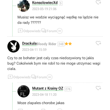

KonsolowiecXd
5
2023-05-19 21:06
Musisz we wodzie wyciągnąć wędkę na lądzie nie
da rady ??????



Odpowiedz
Forum

Drackula
Bloody Rider
248
2023-04-11 15:59
Czy to ze bohater jest caly czas niedozywiony to jakis
bug? Cokolwiek bym nie robil to nie moge utrzymac wagi
ciala.



Odpowiedz
Forum

Mutant z Krainy OZ
276
2023-04-18 11:20
Moze zlapales chorobe jakas