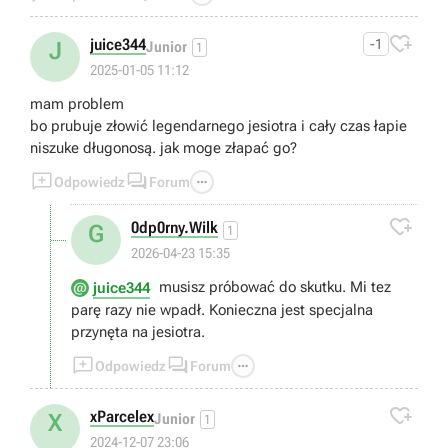

juice344
-1
J
Junior
1
2025-01-05 11:12
mam problem
bo prubuje złowić legendarnego jesiotra i cały czas łapie
niszuke długonosą. jak moge złapać go?



Odpowiedz
Forum

0dp0rny.Wilk
G
1
2026-04-23 15:35
musisz próbować do skutku. Mi tez
juice344
parę razy nie wpadł. Konieczna jest specjalna
przynęta na jesiotra.



Odpowiedz
Forum

xParcelex
X
Junior
1
2024-12-07 23:06