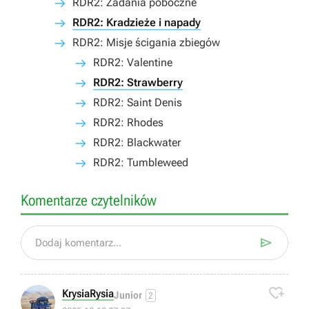
RDR2: Zadania poboczne
RDR2: Kradzieże i napady
RDR2: Misje ścigania zbiegów
RDR2: Valentine
RDR2: Strawberry
RDR2: Saint Denis
RDR2: Rhodes
RDR2: Blackwater
RDR2: Tumbleweed
Komentarze czytelników

Dodaj komentarz...

KrysiaRysia
Junior
2