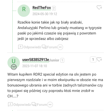

RedTheFox
R
2
2024-05-30 19:12
Rzadkie konie takie jak np biały arabski,
Andaluzyjski Perlino lub gniady mustang w tygrysie
paski po jakimś czaszie się pojawią z powrotem
jeśli je sprzedasz albo zabijesz



Odpowiedz
Forum

user583852913e
1
U
Junior
1
😒
2023-11-07 18:10
Witam kupiłem RDR2 special edytion na olx jestem po
pierwszym rozdziale i w moim ekwipunku w obozie nie ma
bonusowego ubrania ani w torbie żadnych talizmanów czy
to pojawi się później czy poprostu ktoś mnie zrobił w
CH....?



Odpowiedz
Forum