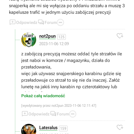
snajperką ale mi się wyłącza po oddaniu strzału a muszę 3
kapelusze trafić w jednym użyciu zabójczej precyzji



Odpowiedz
Forum

not2pun
125
2023-11-06 12:09
z zabójczą precyzją możesz oddać tyle strzałów ile
jest naboi w komorze / magazynku, działa do
przeładowania,
więc jak używasz snajperskiego karabinu gdzie się
przeładowuje co strzał to się nie da inaczej. Załóż
lunetę na jakiś inny karabin np czterotaktowy lub
zdaje sie Carcano.
Pokaż całą wiadomość
[wyedytowany przez not2pun 2023-11-06 12:11:47]



Odpowiedz
Forum

Lateralus
159