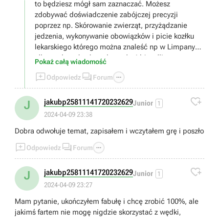
to będziesz mógł sam zaznaczać. Możesz
zdobywać doświadczenie zabójczej precyzji
poprzez np. Skórowanie zwierząt, przyżądzanie
jedzenia, wykonywanie obowiązków i picie kozłku
lekarskiego którego można znaleść np w Limpany
albo w skrzynkach w obozach o'driscolli
Pokaż całą wiadomość



Odpowiedz
Forum

jakubp25811141720232629
J
Junior
1
2024-04-09 23:38
Dobra odwołuje temat, zapisałem i wczytałem grę i poszło



Odpowiedz
Forum

jakubp25811141720232629
J
Junior
1
2024-04-09 23:27
Mam pytanie, ukończyłem fabułę i chcę zrobić 100%, ale
jakimś fartem nie mogę nigdzie skorzystać z wędki,