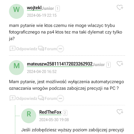

wojtekl
W
Junior
1
2024-06-19 22:15
mam pytanie wie ktos czemu nie moge wlaczyc trybu
fotograficznego na ps4 ktos tez ma taki dylemat czy tylko
ja?



Odpowiedz
Forum

mateuszw2581114172023262932
M
Junior
1
2024-04-20 16:52
Mam pytanie, jest możliwość wyłączenia automatycznego
oznaczania wrogów podczas zabojczej precyzji na PC ?



Odpowiedz
Forum

RedTheFox
R
2
2024-05-30 19:08
Jeśli zdobędziesz wyższy poziom zabójczej precyzji