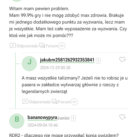
Witam mam pewien problem.
Mam 99.9% gry i nie mogę zdobyć max zdrowia. Brakuje
mi jednego dodatkowego punktu za wyzwania, lecz mam
je wszystkie. Mam też całe wyposażenie za wyzwania. Czy
ktoś wie jak może mi pomóc???



Odpowiedz
Forum

jakubm2581262932353841
J
1
2024-12-29 00:38
A masz wszystkie talizmany? Jeżeli nie to robisz je u
pasera w zakładce wytwarzaj głównie z rzeczy z
legendarnych zwierząt



Odpowiedz
Forum

bananowypyra
B
Junior
1
2024-09-04 10:46
RDR2 - dlaczego nie mogę przywołać konia gwizdem?