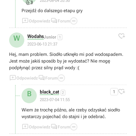
👍
2023-08-04 20:50
Przejdź do dalszego etapu gry



Odpowiedz
Forum

Wodahs
W
Junior
1
2023-06-13 21:37
Hej, mam problem. Siodło utknęło mi pod wodospadem.
Jest może jakiś sposób by je wydostać? Nie mogę
podpłynąć przez silny prąd wody :(



Odpowiedz
Forum

black_cat
1
B
2
2023-07-04 11:55
Wiem że trochę późno, ale rzeby odzyskać siodło
wystarczy pojechać do stajni i je odebrać.



Odpowiedz
Forum