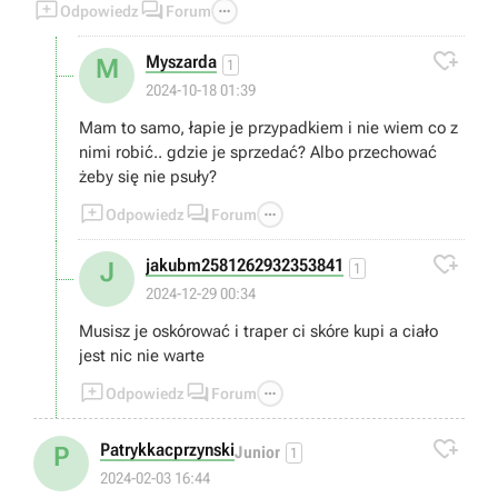



Odpowiedz
Forum

Myszarda
M
1
2024-10-18 01:39
Mam to samo, łapie je przypadkiem i nie wiem co z
nimi robić.. gdzie je sprzedać? Albo przechować
żeby się nie psuły?



Odpowiedz
Forum

jakubm2581262932353841
J
1
2024-12-29 00:34
Musisz je oskórować i traper ci skóre kupi a ciało
jest nic nie warte



Odpowiedz
Forum

Patrykkacprzynski
P
Junior
1
2024-02-03 16:44