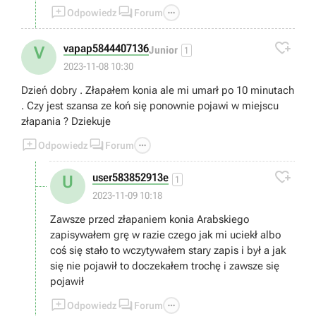



Odpowiedz
Forum

vapap5844407136
V
Junior
1
2023-11-08 10:30
Dzień dobry . Złapałem konia ale mi umarł po 10 minutach
. Czy jest szansa ze koń się ponownie pojawi w miejscu
złapania ? Dziekuje



Odpowiedz
Forum

user583852913e
U
1
2023-11-09 10:18
Zawsze przed złapaniem konia Arabskiego
zapisywałem grę w razie czego jak mi uciekł albo
coś się stało to wczytywałem stary zapis i był a jak
się nie pojawił to doczekałem trochę i zawsze się
pojawił



Odpowiedz
Forum