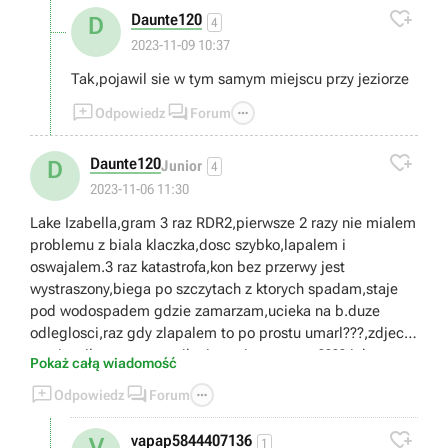

Daunte120
D
4
2023-11-09 10:37
Tak,pojawil sie w tym samym miejscu przy jeziorze



Odpowiedz
Forum

Daunte120
D
Junior
4
2023-11-06 11:30
Lake Izabella,gram 3 raz RDR2,pierwsze 2 razy nie mialem
problemu z biala klaczka,dosc szybko,lapalem i
oswajalem.3 raz katastrofa,kon bez przerwy jest
wystraszony,biega po szczytach z ktorych spadam,staje
pod wodospadem gdzie zamarzam,ucieka na b.duze
odleglosci,raz gdy zlapalem to po prostu umarl???,zdjecia
zamiescilem,czy to umilanie zycia graczom????,jakas
Pokaż całą wiadomość
porada,duzo swiata penetruje,nie chce mi sie czekac do 4



Odpowiedz
Forum
rozdzialu.Gra wyglada jakby zlosliwa

vapap5844407136
V
1