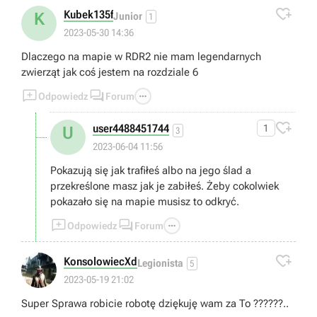

Kubek135f
K
Junior
1
2023-05-30 14:36
Dlaczego na mapie w RDR2 nie mam legendarnych
zwierząt jak coś jestem na rozdziale 6



Odpowiedz
Forum

user4488451744
1
U
3
2023-06-04 11:56
Pokazują się jak trafiłeś albo na jego ślad a
przekreślone masz jak je zabiłeś. Żeby cokolwiek
pokazało się na mapie musisz to odkryć.



Odpowiedz
Forum

KonsolowiecXd
Legionista
5
2023-05-19 21:02
Super Sprawa robicie robotę dziękuję wam za To ??????..