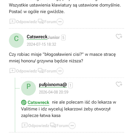
Wszystkie ustawienia klawiatury są ustawione domyślnie.
Postać w ogóle nie gwiźdże.



Odpowiedz
Forum

Catswreck
C
Junior
5
2024-07-15 18:32
Czy robiac misje "błogosławieni cisi?" w masce stracę
mniej honoru/ grzywna będzie niższa?



Odpowiedz
Forum

pufpixnoma@
P
1
2026-04-08 20:59
nie ale polecam iść do lekarza w
Catswreck
Valitime i idz wyceluj lekarzowi żeby otworzył
zaplecze łatwa kasa



Odpowiedz
Forum