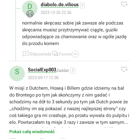

diabolo.de.vilious
D
1
😃
2023-12-26 23:36
normalnie skręcasz sobie jak zawsze ale podczas
skręcania musisz przytrzymywać ciągle, guziki
odpowiadające za chamowanie oraz w ogóle jazdę
do przodu koniem



Odpowiedz
Forum

SocialExp003
S
Junior
1
2023-09-17 12:06
W misji z Dutchem, Hoseą i Billem gdzie idziemy na bal
do Brontego po tym jak skończymy z nim gadać i
schodzimy na dół to 3 sekundy po tym jak Dutch powie że
,,chodźmy im się pokazać z naszej najlepszej strony” czy
coś takiego gra mi crashuje, po prostu wywala do pulpitu i
elo. Powtarzałam tą misje 3 razy i zawsze w tym samym
miejscu mi crashuje. Czy ktoś wie co z tym zrobić?
Pokaż całą wiadomość