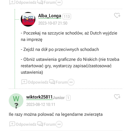



Odpowiedz
Forum

Alba_Longa
113
2023-10-07 21:50
- Poczekaj na szczycie schodów, aż Dutch wyjdzie
na imprezę
- Zejdź na dół po przeciwnych schodach
- Obniż ustawienia graficzne do Niskich (nie trzeba
restartować gry, wystarczy zapisać/zastosować
ustawienia)



Odpowiedz
Forum

wiktork25811
W
Junior
1
❓
2023-08-12 10:11
Ile razy można polować na legendarne zwierzęta



Odpowiedz
Forum