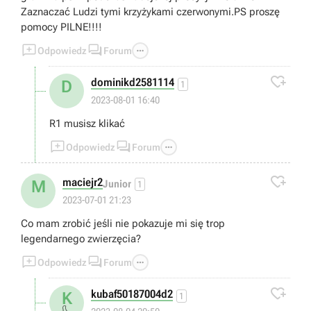
Zaznaczać Ludzi tymi krzyżykami czerwonymi.PS proszę
pomocy PILNE!!!!



Odpowiedz
Forum

dominikd2581114
D
1
2023-08-01 16:40
R1 musisz klikać



Odpowiedz
Forum

maciejr2
M
Junior
1
2023-07-01 21:23
Co mam zrobić jeśli nie pokazuje mi się trop
legendarnego zwierzęcia?



Odpowiedz
Forum

kubaf50187004d2
K
1