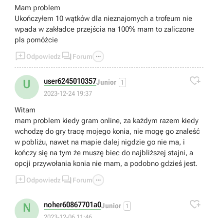
Mam problem
Ukończyłem 10 wątków dla nieznajomych a trofeum nie
wpada w zakładce przejścia na 100% mam to zaliczone
pls pomóżcie



Odpowiedz
Forum

user6245010357
U
Junior
1
2023-12-24 19:37
Witam
mam problem kiedy gram online, za każdym razem kiedy
wchodzę do gry tracę mojego konia, nie mogę go znaleść
w pobliżu, nawet na mapie dalej nigdzie go nie ma, i
kończy się na tym że muszę biec do najbliższej stajni, a
opcji przywołania konia nie mam, a podobno gdzieś jest.



Odpowiedz
Forum

noher60867701a0
N
Junior
1
2023-12-06 11:46