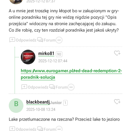
2025-12-12 07:37
A u mnie jest troszkę inny kłopot bo w zakupionym w gry-
online poradniku tej gry nie widzę nigdzie pozycji "Opis
przejścia" widoczny na stronie zachęcającej do zakupu.
Co źle robię, czy ten rozdział poradnika jest jakoś ukryty?



Odpowiedz
Forum

mirko81
90
2025-12-12 07:44
https://www.eurogamer.pl/red-dead-redemption-2-
poradnik-solucja



Odpowiedz
Forum

blackbeardj
B
Junior
1
2025-10-08 13:24
Lake przetlumaczone na rzeczna? Przecież lake to jezioro



Odpowiedz
Forum