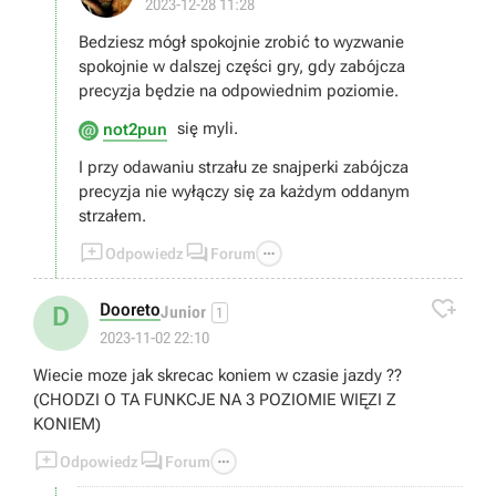
2023-12-28 11:28
Bedziesz mógł spokojnie zrobić to wyzwanie
spokojnie w dalszej części gry, gdy zabójcza
precyzja będzie na odpowiednim poziomie.
się myli.
not2pun
I przy odawaniu strzału ze snajperki zabójcza
precyzja nie wyłączy się za każdym oddanym
strzałem.



Odpowiedz
Forum

Dooreto
D
Junior
1
2023-11-02 22:10
Wiecie moze jak skrecac koniem w czasie jazdy ??
(CHODZI O TA FUNKCJE NA 3 POZIOMIE WIĘZI Z
KONIEM)



Odpowiedz
Forum