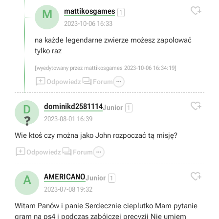

mattikosgames
M
1
2023-10-06 16:33
na każde legendarne zwierze możesz zapolować
tylko raz
[wyedytowany przez mattikosgames 2023-10-06 16:34:19]



Odpowiedz
Forum

dominikd2581114
D
Junior
1
❓
2023-08-01 16:39
Wie ktoś czy można jako John rozpoczać tą misję?



Odpowiedz
Forum

AMERICANO
A
Junior
1
2023-07-08 19:32
Witam Panów i panie Serdecznie cieplutko Mam pytanie
gram na ps4 i podczas zabójczej precyzji Nie umiem