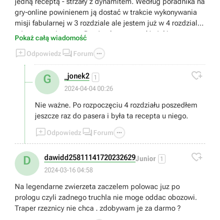
jedną receptą - strzały z dynamitem. Według poradnika na
gry-online powinienem ją dostać w trakcie wykonywania
misji fabularnej w 3 rozdziale ale jestem już w 4 rozdziale i
tej recepty nie mam. Przejrzałem wszystkie jakie mam w
Pokaż całą wiadomość
ekwipunku i tej jednej akurat nie mam. U pasera też jej nie



Odpowiedz
Forum
ma do kupienia.

_jonek2
G
1
2024-04-04 00:26
Nie ważne. Po rozpoczęciu 4 rozdziału poszedłem
jeszcze raz do pasera i była ta recepta u niego.



Odpowiedz
Forum

dawidd25811141720232629
D
Junior
1
2024-03-16 04:58
Na legendarne zwierzeta zaczelem polowac juz po
prologu czyli zadnego truchla nie moge oddac obozowi.
Traper rzeznicy nie chca . zdobywam je za darmo ?