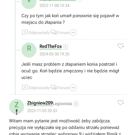
2023-11-08 10:34
Czy po tym jak koń umarł ponownie się pojawił w
miejscu do złapania ?



Odpowiedz
Forum

RedTheFox
R
2
2024-05-30 19:26
Jeśli masz problem z złapaniem konia postrzel i
ocuć go. Koń będzie zmęczony i nie będzie mógł
uciec



Odpowiedz
Forum

Zbigniew209
Z
Legionista
6
❗
2023-11-03 20:33
Witam mam pytanie jest możliwość żeby zabójcza
precyzja nie wyłączała się po oddaniu strzału ponieważ
robię wyzwanie strzelec wyborowy 9 i widziałem filmik z