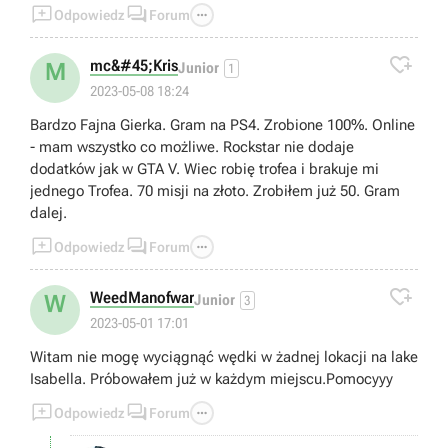



Odpowiedz
Forum

mc&#45;Kris
M
Junior
1
2023-05-08 18:24
Bardzo Fajna Gierka. Gram na PS4. Zrobione 100%. Online
- mam wszystko co możliwe. Rockstar nie dodaje
dodatków jak w GTA V. Wiec robię trofea i brakuje mi
jednego Trofea. 70 misji na złoto. Zrobiłem już 50. Gram
dalej.



Odpowiedz
Forum

WeedManofwar
W
Junior
3
2023-05-01 17:01
Witam nie mogę wyciągnąć wędki w żadnej lokacji na lake
Isabella. Próbowałem już w każdym miejscu.Pomocyyy



Odpowiedz
Forum