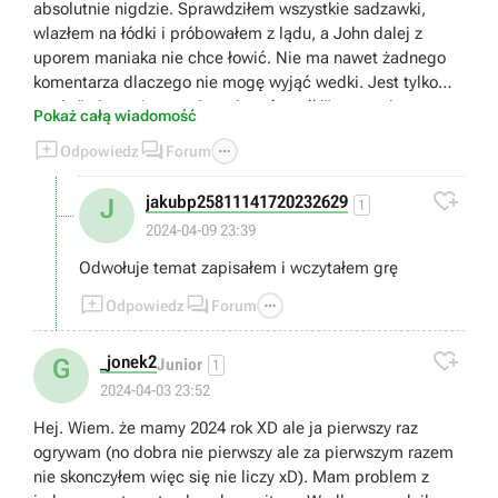
absolutnie nigdzie. Sprawdziłem wszystkie sadzawki,
wlazłem na łódki i próbowałem z lądu, a John dalej z
uporem maniaka nie chce łowić. Nie ma nawet żadnego
komentarza dlaczego nie mogę wyjąć wedki. Jest tylko
napis " nie można tutaj wyciągać wędki" proszę i pomoc.
Pokaż całą wiadomość



Odpowiedz
Forum

jakubp25811141720232629
J
1
2024-04-09 23:39
Odwołuje temat zapisałem i wczytałem grę



Odpowiedz
Forum

_jonek2
G
Junior
1
2024-04-03 23:52
Hej. Wiem. że mamy 2024 rok XD ale ja pierwszy raz
ogrywam (no dobra nie pierwszy ale za pierwszym razem
nie skonczyłem więc się nie liczy xD). Mam problem z