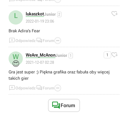

lukaszkot
L
Junior
2
2022-01-19 23:06
Brak Adira’s Fear



Odpowiedz
Forum

WeAre_McAnon
1
W
Junior
1
😍
2021-12-07 02:28
Gra jest super :) Piękna grafika oraz fabuła oby więcej
takich gier



Odpowiedz
Forum

Forum