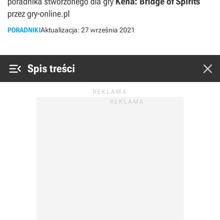
poradnika stworzonego dla gry
Kena: Bridge of Spirits
przez gry-online.pl
PORADNIKI
Aktualizacja:
27 września 2021


Spis treści