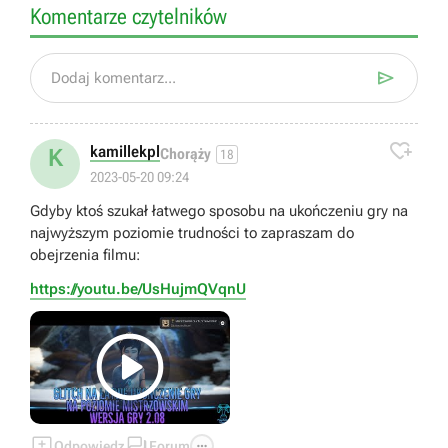
Komentarze czytelników

Dodaj komentarz...

kamillekpl
K
Chorąży
18
2023-05-20 09:24
Gdyby ktoś szukał łatwego sposobu na ukończeniu gry na
najwyższym poziomie trudności to zapraszam do
obejrzenia filmu:
https://youtu.be/UsHujmQVqnU




Odpowiedz
Forum