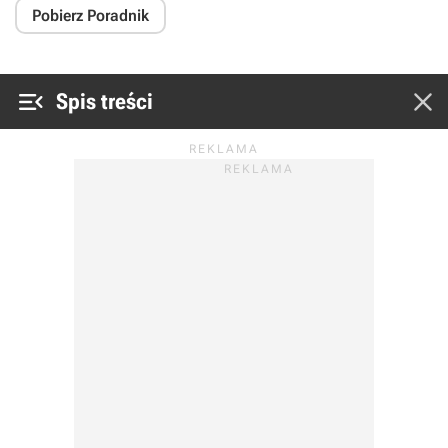
Pobierz Poradnik


Spis treści