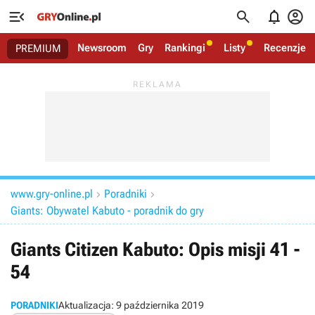




Newsroom
Gry
Rankingi
Listy
Recenzje
PREMIUM
www.gry-online.pl
Poradniki


Giants: Obywatel Kabuto - poradnik do gry
Giants Citizen Kabuto: Opis misji 41 -
54
PORADNIKI
Aktualizacja:
9 października 2019