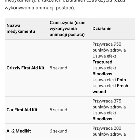
wykonywania animacji postaci).
Czas użycia (czas
Nazwa
wykonywania
Działanie
medykamentu
animacji postaci)
Przywraca 950
punktów zdrowia
Usuwa efekt
Fractured
Grizzly First Aid Kit
8 sekund
Usuwa efekt
Bloodloss
Usuwa efekt
Pain
Usuwa efekt
Fresh
wound
Przywraca 375
punktów zdrowia
Car First Aid Kit
5 sekund
Usuwa efekt
Bloodloss
Przywraca 200
AI-2 Medikit
6 sekund
punktów zdrowia