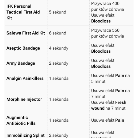
Przywraca 400
IFK Personal
punktów zdrowia
Tactical First Aid
5 sekund
Usuwa efekt
Kit
Bloodloss
Przywraca 550
Salewa First Aid Kit
6 sekund
punktów zdrowia
Usuwa efekt
Aseptic Bandage
4 sekundy
Bloodloss
Usuwa efekt
Army Bandage
2 sekundy
Bloodloss
Usuwa efekt
Pain
na
Analgin Painkillers
1 sekunda
5 minut
Usuwa efekt
Pain
na
7 minut
Morphine Injector
1 sekunda
Usuwa efekt
Fresh
wound
na 7 minut
Augmentic
1 sekunda
Usuwa efekt
Pain
Antibiotic Pills
Usuwa efekt
Immobilizing Splint
2 sekundy