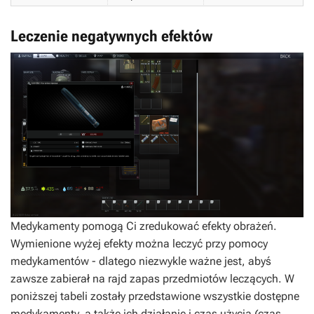
Leczenie negatywnych efektów
Medykamenty pomogą Ci zredukować efekty obrażeń.
Wymienione wyżej efekty można leczyć przy pomocy
medykamentów - dlatego niezwykle ważne jest, abyś
zawsze zabierał na rajd zapas przedmiotów leczących. W
poniższej tabeli zostały przedstawione wszystkie dostępne
medykamenty, a także ich działanie i czas użycia (czas