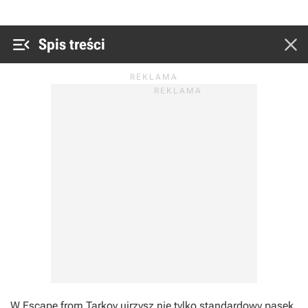


Spis treści
W
Escape from Tarkov
ujrzysz nie tylko standardowy pasek