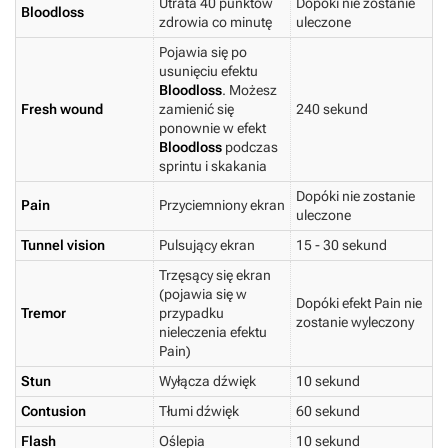
Utrata 40 punktów
Dopóki nie zostanie
Bloodloss
zdrowia co minutę
uleczone
Pojawia się po
usunięciu efektu
Bloodloss
. Możesz
Fresh wound
zamienić się
240 sekund
ponownie w efekt
Bloodloss
podczas
sprintu i skakania
Dopóki nie zostanie
Pain
Przyciemniony ekran
uleczone
Tunnel vision
Pulsujący ekran
15 - 30 sekund
Trzęsący się ekran
(pojawia się w
Dopóki efekt Pain nie
Tremor
przypadku
zostanie wyleczony
nieleczenia efektu
Pain)
Stun
Wyłącza dźwięk
10 sekund
Contusion
Tłumi dźwięk
60 sekund
Flash
Oślepia
10 sekund