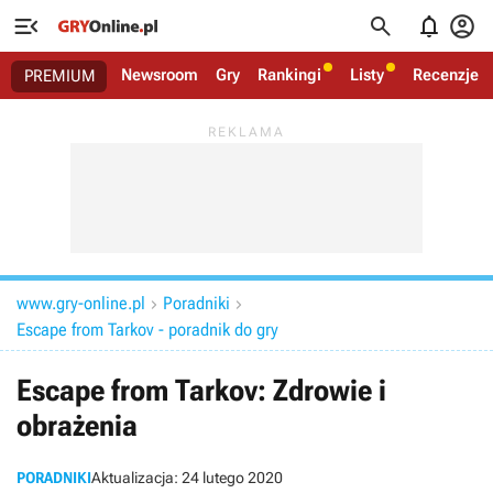




Newsroom
Gry
Rankingi
Listy
Recenzje
PREMIUM
www.gry-online.pl
Poradniki


Escape from Tarkov - poradnik do gry
Escape from Tarkov: Zdrowie i
obrażenia
PORADNIKI
Aktualizacja:
24 lutego 2020