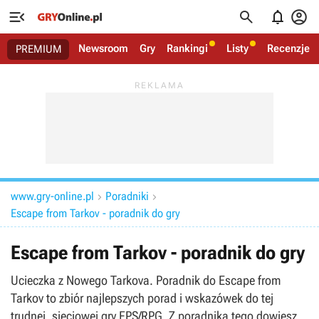




Newsroom
Gry
Rankingi
Listy
Recenzje
PREMIUM
www.gry-online.pl
Poradniki


Escape from Tarkov - poradnik do gry
Escape from Tarkov - poradnik do gry
Ucieczka z Nowego Tarkova. Poradnik do Escape from
Tarkov to zbiór najlepszych porad i wskazówek do tej
trudnej, sieciowej gry FPS/RPG. Z poradnika tego dowiesz