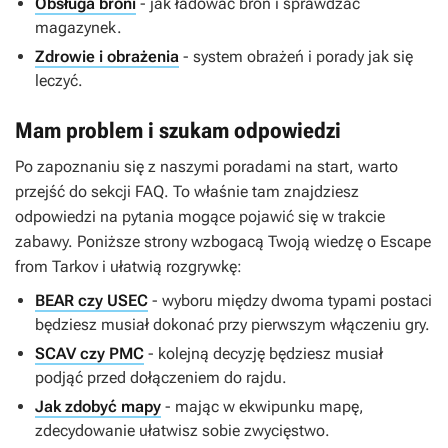
Obsługa broni
- jak ładować broń i sprawdzać
magazynek.
Zdrowie i obrażenia
- system obrażeń i porady jak się
leczyć.
Mam problem i szukam odpowiedzi
Po zapoznaniu się z naszymi poradami na start, warto
przejść do sekcji FAQ. To właśnie tam znajdziesz
odpowiedzi na pytania mogące pojawić się w trakcie
zabawy. Poniższe strony wzbogacą Twoją wiedzę o
Escape
from Tarkov
i ułatwią rozgrywkę:
BEAR czy USEC
- wyboru między dwoma typami postaci
będziesz musiał dokonać przy pierwszym włączeniu gry.
SCAV czy PMC
- kolejną decyzję będziesz musiał
podjąć przed dołączeniem do rajdu.
Jak zdobyć mapy
- mając w ekwipunku mapę,
zdecydowanie ułatwisz sobie zwycięstwo.