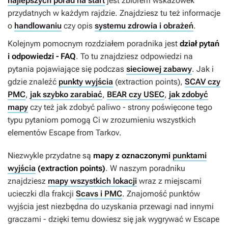
najlepszych porad na start
jest zbiorem wskazówek
przydatnych w każdym rajdzie. Znajdziesz tu też informacje
o
handlowaniu
czy opis
systemu zdrowia i obrażeń
.
Kolejnym pomocnym rozdziałem poradnika jest
dział pytań
i odpowiedzi - FAQ
. To tu znajdziesz odpowiedzi na
pytania pojawiające się podczas
sieciowej zabawy
. Jak i
gdzie znaleźć
punkty wyjścia
(extraction points),
SCAV czy
PMC
,
jak szybko zarabiać
,
BEAR czy USEC
,
jak zdobyć
mapy
czy też jak zdobyć paliwo - strony poświęcone tego
typu pytaniom pomogą Ci w zrozumieniu wszystkich
elementów
Escape from Tarkov
.
Niezwykle przydatne są
mapy z oznaczonymi
punktami
wyjścia
(extraction points)
. W naszym poradniku
znajdziesz
mapy wszystkich lokacji
wraz z miejscami
ucieczki dla frakcji
Scavs i PMC
. Znajomość punktów
wyjścia jest niezbędna do uzyskania przewagi nad innymi
graczami - dzięki temu dowiesz się jak wygrywać w
Escape