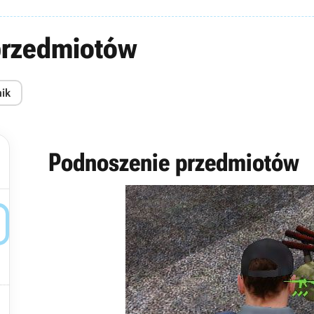
przedmiotów
nik
Podnoszenie przedmiotów

