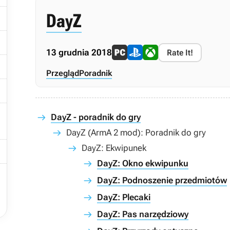

DayZ

13 grudnia 2018
Rate It!

Przegląd
Poradnik


DayZ - poradnik do gry
DayZ (ArmA 2 mod): Poradnik do gry

DayZ: Ekwipunek
DayZ: Okno ekwipunku

DayZ: Podnoszenie przedmiotów
DayZ: Plecaki
DayZ: Pas narzędziowy