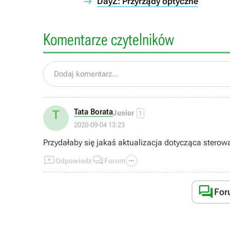
DayZ: Przyrządy optyczne
Komentarze czytelników
Dodaj komentarz...
Tata Borata
T
Junior
1
2020-09-04 13:23
Przydałaby się jakaś aktualizacja dotycząca sterow



Odpowiedz
Forum

For