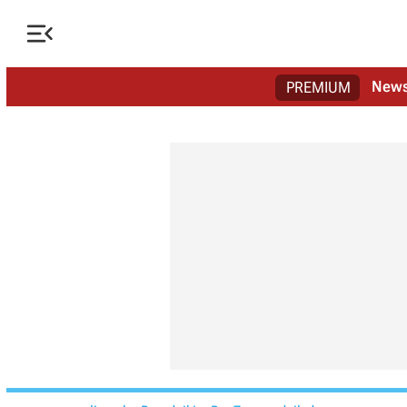

New
PREMIUM