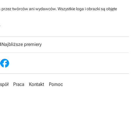
na przez twórców ani wydawców. Wszystkie loga i obrazki są objęte
.
4
Najbliższe premiery
spół
Praca
Kontakt
Pomoc