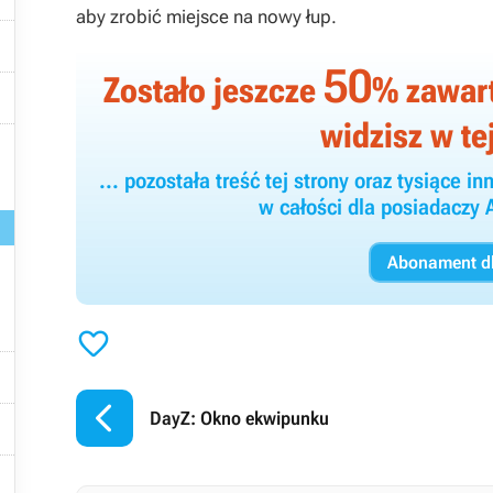
aby zrobić miejsce na nowy łup.

50
Zostało jeszcze
% zawarto

widzisz w tej

... pozostała treść tej strony oraz tysiące
w całości dla posiadacz
Abonament dl



DayZ: Okno ekwipunku

