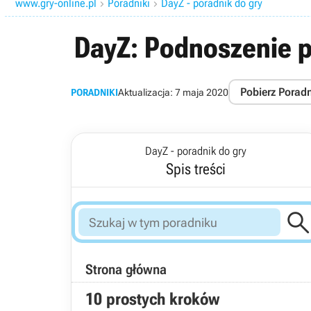
www.gry-online.pl
Poradniki
DayZ - poradnik do gry


DayZ: Podnoszenie 
Pobierz Porad
PORADNIKI
Aktualizacja:
7 maja 2020
DayZ - poradnik do gry
Spis treści
Strona główna
10 prostych kroków