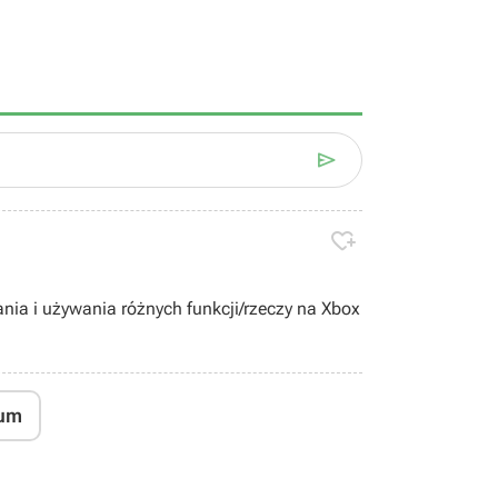


ania i używania różnych funkcji/rzeczy na Xbox
um