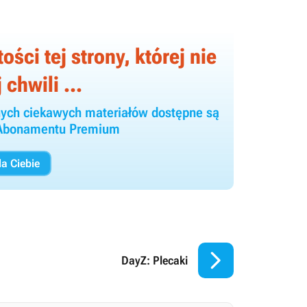
ści tej strony, której nie
 chwili ...
 innych ciekawych materiałów dostępne są
y Abonamentu Premium
a Ciebie

DayZ: Plecaki