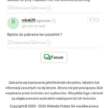



Odpowiedz
Forum

robak29
1
R
Legionista
4
2017-07-15 19:07
Będzie do pobrania ten poradnik ?



Odpowiedz
Forum

Forum
Zabrania się kopiowanie jakichkolwiek obrazków, tekstów lub
informacji zawartych na tej stronie. Strona nie jest powiązana i/lub
wspierana przez twórców ani wydawców. Wszystkie loga i obrazki
są objęte prawami autorskimi należącymi do ich twórców.
Copyright © 2000 - 2026 Webedia Polska SA wszelkie prawa