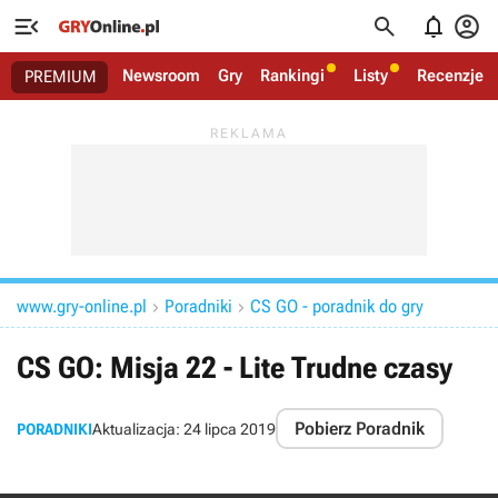




Newsroom
Gry
Rankingi
Listy
Recenzje
PREMIUM
www.gry-online.pl
Poradniki
CS GO - poradnik do gry


CS GO: Misja 22 - Lite Trudne czasy
Pobierz Poradnik
PORADNIKI
Aktualizacja:
24 lipca 2019