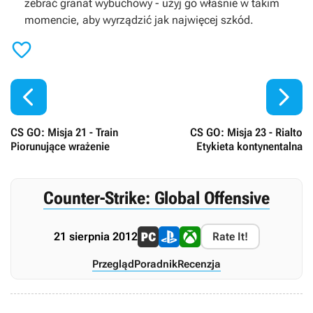
zebrać granat wybuchowy - użyj go właśnie w takim
momencie, aby wyrządzić jak najwięcej szkód.



CS GO: Misja 21 - Train
CS GO: Misja 23 - Rialto
Piorunujące wrażenie
Etykieta kontynentalna
Counter-Strike: Global Offensive
21 sierpnia 2012
Rate It!
Przegląd
Poradnik
Recenzja