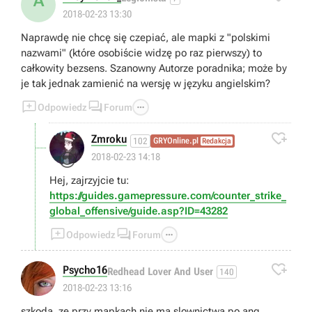
A
2018-02-23 13:30
Naprawdę nie chcę się czepiać, ale mapki z "polskimi
nazwami" (które osobiście widzę po raz pierwszy) to
całkowity bezsens. Szanowny Autorze poradnika; może by
je tak jednak zamienić na wersję w języku angielskim?



Odpowiedz
Forum

Zmroku
102
GRYOnline.pl
Redakcja
😎
2018-02-23 14:18
Hej, zajrzyjcie tu:
https://guides.gamepressure.com/counter_strike_
global_offensive/guide.asp?ID=43282



Odpowiedz
Forum

Psycho16
Redhead Lover And User
140
2018-02-23 13:16
szkoda, ze przy mapkach nie ma slownictwa po ang