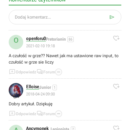

Dodaj komentarz...

openforu0
O
Pretorianin
86
2021-02-10 19:18
A czułość w grze?? Nawet jak ma ustawione raw input, to
czułość w grze sie liczy



Odpowiedz
Forum

Elloise
Junior
1
👍
2018-04-24 09:00
Dobry artykuł. Dziękuję



Odpowiedz
Forum

Ancymonek_
Legionista
7