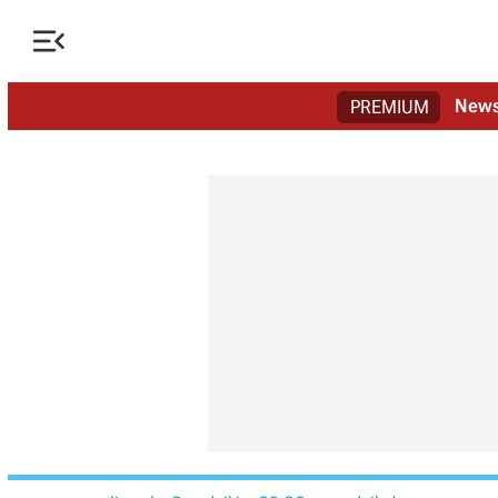

New
PREMIUM