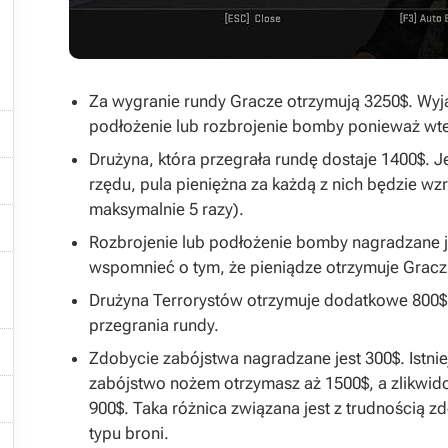
Za wygranie rundy Gracze otrzymują 3250$. Wyj

podłożenie lub rozbrojenie bomby ponieważ wt
Drużyna, która przegrała rundę dostaje 1400$. J

rzędu, pula pieniężna za każdą z nich będzie wz
maksymalnie 5 razy).

Rozbrojenie lub podłożenie bomby nagradzane j
wspomnieć o tym, że pieniądze otrzymuje Gracz

Drużyna Terrorystów otrzymuje dodatkowe 800
przegrania rundy.

Zdobycie zabójstwa nagradzane jest 300$. Istnieją
zabójstwo nożem otrzymasz aż 1500$, a zlikwid

900$. Taka różnica związana jest z trudnością 
typu broni.
