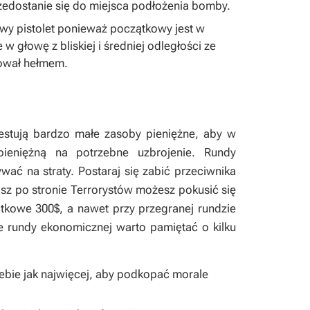
edostanie się do miejsca podłożenia bomby.
y pistolet ponieważ początkowy jest w
 w głowę z bliskiej i średniej odległości ze
nował hełmem.
westują bardzo małe zasoby pieniężne, aby w
ieniężną na potrzebne uzbrojenie. Rundy
ać na straty. Postaraj się zabić przeciwnika
asz po stronie Terrorystów możesz pokusić się
kowe 300$, a nawet przy przegranej rundzie
e rundy ekonomicznej warto pamiętać o kilku
siebie jak najwięcej, aby podkopać morale