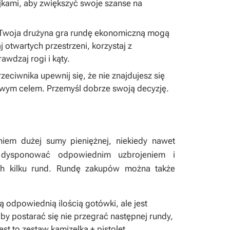
jkami, aby zwiększyć swoje szanse na
że Twoja drużyna gra rundę ekonomiczną mogą
 otwartych przestrzeni, korzystaj z
awdzaj rogi i kąty.
eciwnika upewnij się, że nie znajdujesz się
łatwym celem. Przemyśl dobrze swoją decyzję.
iem dużej sumy pieniężnej, niekiedy nawet
 dysponować odpowiednim uzbrojeniem i
ch kilku rund. Rundę zakupów można także
ą odpowiednią ilością gotówki, ale jest
by postarać się nie przegrać następnej rundy,
st to zestaw kamizelka + pistolet.