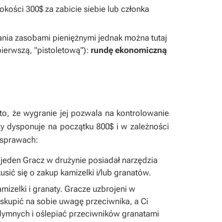
kości 300$ za zabicie siebie lub członka
ania zasobami pieniężnymi jednak można tutaj
erwszą, "pistoletową"):
rundę ekonomiczną
to, że wygranie jej pozwala na kontrolowanie
zy dysponuje na początku 800$ i w zależności
u sprawach:
 jeden Gracz w drużynie posiadał narzędzia
ić się o zakup kamizelki i/lub granatów.
izelki i granaty. Gracze uzbrojeni w
 skupić na sobie uwagę przeciwnika, a Ci
dymnych i oślepiać przeciwników granatami