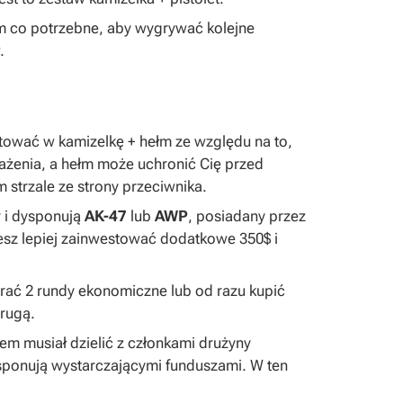
m co potrzebne, aby wygrywać kolejne
.
tować w kamizelkę + hełm ze względu na to,
ażenia, a hełm może uchronić Cię przed
strzale ze strony przeciwnika.
y i dysponują
AK-47
lub
AWP
, posiadany przez
ożesz lepiej zainwestować dodatkowe 350$ i
rać 2 rundy ekonomiczne lub od razu kupić
drugą.
em musiał dzielić z członkami drużyny
ysponują wystarczającymi funduszami. W ten