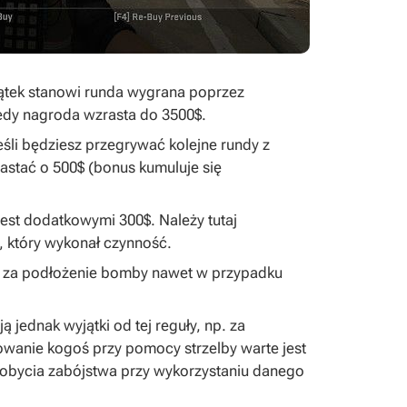
ątek stanowi runda wygrana poprzez
edy nagroda wzrasta do 3500$.
eśli będziesz przegrywać kolejne rundy z
rastać o 500$ (bonus kumuluje się
est dodatkowymi 300$. Należy tutaj
, który wykonał czynność.
$ za podłożenie bomby nawet w przypadku
 jednak wyjątki od tej reguły, np. za
owanie kogoś przy pomocy strzelby warte jest
zdobycia zabójstwa przy wykorzystaniu danego