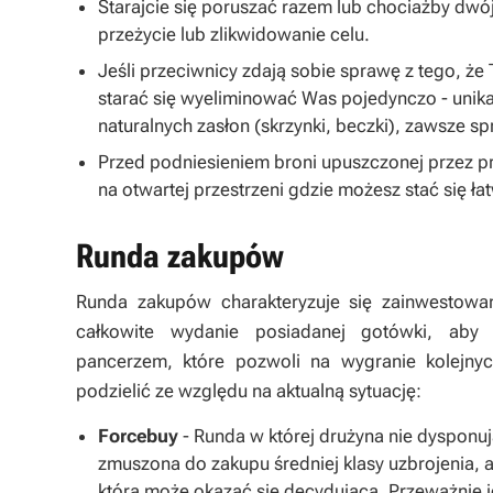
Starajcie się poruszać razem lub chociażby dwó
przeżycie lub zlikwidowanie celu.
Jeśli przeciwnicy zdają sobie sprawę z tego, 
starać się wyeliminować Was pojedynczo - unikaj
naturalnych zasłon (skrzynki, beczki), zawsze spr
Przed podniesieniem broni upuszczonej przez prz
na otwartej przestrzeni gdzie możesz stać się 
Runda zakupów
Runda zakupów charakteryzuje się zainwestowan
całkowite wydanie posiadanej gotówki, aby
pancerzem, które pozwoli na wygranie kolejny
podzielić ze względu na aktualną sytuację:
Forcebuy
- Runda w której drużyna nie dysponuj
zmuszona do zakupu średniej klasy uzbrojenia, a
która może okazać się decydująca. Przeważnie je