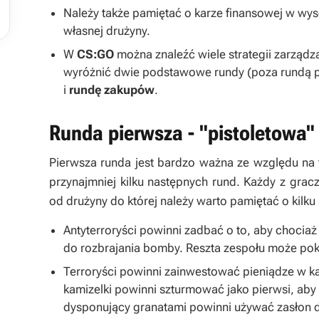
Należy także pamiętać o karze finansowej w wyso
własnej drużyny.
W
CS:GO
można znaleźć wiele strategii zarządz
wyróżnić dwie podstawowe rundy (poza rundą pi
i
rundę zakupów
.
Runda pierwsza - "pistoletowa"
Pierwsza runda jest bardzo ważna ze względu na 
przynajmniej kilku następnych rund. Każdy z grac
od drużyny do której należy warto pamiętać o kilk
Antyterroryści powinni zadbać o to, aby chociaż
do rozbrajania bomby. Reszta zespołu może pokus
Terroryści powinni zainwestować pieniądze w kam
kamizelki powinni szturmować jako pierwsi, aby
dysponujący granatami powinni używać zasłon 