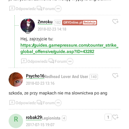



Odpowiedz
Forum

Zmroku
102
GRYOnline.pl
Redakcja
😎
2018-02-23 14:18
Hej, zajrzyjcie tu:
https://guides.gamepressure.com/counter_strike_
global_offensive/guide.asp?ID=43282



Odpowiedz
Forum

Psycho16
Redhead Lover And User
140
2018-02-23 13:16
szkoda, ze przy mapkach nie ma slownictwa po ang



Odpowiedz
Forum

robak29
1
R
Legionista
4
2017-07-15 19:07