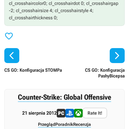
cl_crosshaircolor0; cl_crosshairdot 0; cl_crosshairgap
-2; cl_crosshairsize 4; cl_crosshairstyle 4;
cl_crosshairthickness 0;



CS GO: Konfiguracja STOMPa
CS GO: Konfiguracja
PashyBicepsa
Counter-Strike: Global Offensive
21 sierpnia 2012
Rate It!
Przegląd
Poradnik
Recenzja