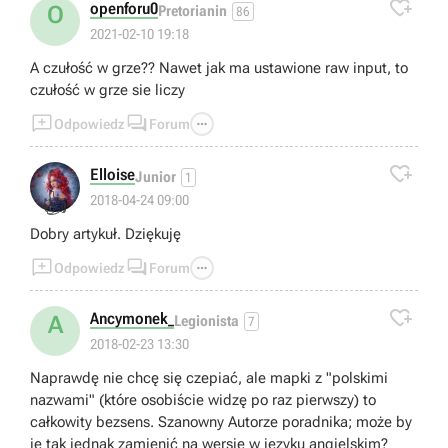

openforu0
O
Pretorianin
86
2021-02-10 19:18
A czułość w grze?? Nawet jak ma ustawione raw input, to
czułość w grze sie liczy



Odpowiedz
Forum

Elloise
Junior
1
👍
2018-04-24 09:00
Dobry artykuł. Dziękuję



Odpowiedz
Forum

Ancymonek_
A
Legionista
7
2018-02-23 13:30
Naprawdę nie chcę się czepiać, ale mapki z "polskimi
nazwami" (które osobiście widzę po raz pierwszy) to
całkowity bezsens. Szanowny Autorze poradnika; może by
je tak jednak zamienić na wersję w języku angielskim?