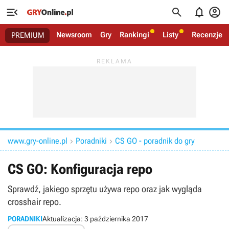




Newsroom
Gry
Rankingi
Listy
Recenzje
PREMIUM
www.gry-online.pl
Poradniki
CS GO - poradnik do gry


CS GO: Konfiguracja repo
Sprawdź, jakiego sprzętu używa repo oraz jak wygląda
crosshair repo.
PORADNIKI
Aktualizacja:
3 października 2017