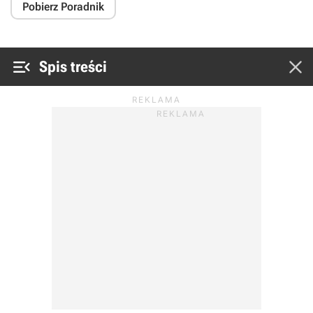
Pobierz Poradnik


Spis treści