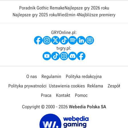
Poradnik Gothic Remake
Najlepsze gry 2026 roku
Najlepsze gry 2025 roku
Wiedźmin 4
Najbliższe premiery
GRYOnline.pl:
tvgry.pl:
O nas
Regulamin
Polityka redakcyjna
Polityka prywatności
Ustawienia cookies
Reklama
Zespół
Praca
Kontakt
Pomoc
Copyright © 2000 -
2026
Webedia Polska SA