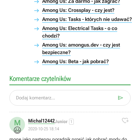
Among Us: Za darmo - jak zagrać?
Among Us: Crossplay - czy jest?
Among Us: Tasks - których nie udawać?
Among Us: Electrical Tasks - o co
chodzi?
Among Us: amongus.dev - czy jest
bezpieczne?
Among Us: Beta - jak pobrać?
Komentarze czytelników

Dodaj komentarz...

Michal12442
M
Junior
1
😃
2020-10-25 18:14
moge jako następny poradnik prosić jak pobrać mody do