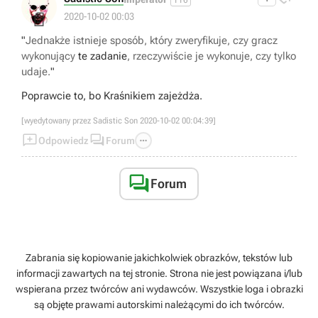
📄
2020-10-02 00:03
"
Jednakże istnieje sposób, który zweryfikuje, czy gracz
wykonujący
te zadanie
, rzeczywiście je wykonuje, czy tylko
udaje.
"
Poprawcie to, bo Kraśnikiem zajeżdża.
[wyedytowany przez Sadistic Son 2020-10-02 00:04:39]



Odpowiedz
Forum

Forum
Zabrania się kopiowanie jakichkolwiek obrazków, tekstów lub
informacji zawartych na tej stronie. Strona nie jest powiązana i/lub
wspierana przez twórców ani wydawców. Wszystkie loga i obrazki
są objęte prawami autorskimi należącymi do ich twórców.