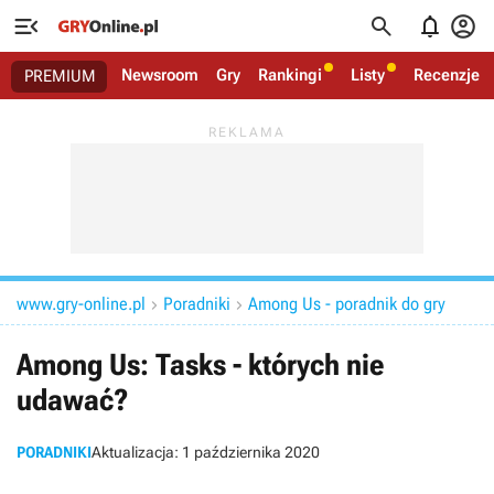




Newsroom
Gry
Rankingi
Listy
Recenzje
PREMIUM
www.gry-online.pl
Poradniki
Among Us - poradnik do gry


Among Us: Tasks - których nie
udawać?
PORADNIKI
Aktualizacja:
1 października 2020