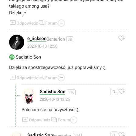
takiego among usa?
Dziękuje



Odpowiedz
Forum

e_rickson
Centurion
38
2020-10-13 12:56
Sadistic Son
Dzięki za spostrzegawczość, już poprawiliśmy :)



Odpowiedz
Forum

Sadistic Son
1
116
👍
2020-10-13 13:26
Polecam się na przyszłość ;)



Odpowiedz
Forum

Sadistic Son
1
Imperator
116