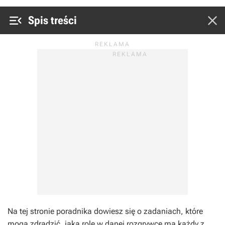


Spis treści
Na tej stronie poradnika dowiesz się o zadaniach, które
mogą zdradzić, jaką rolę w danej rozgrywce ma każdy z