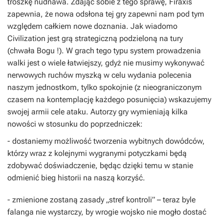
troszkę nudnawa. Zdając sobie z tego sprawę, Firaxis
zapewnia, że nowa odsłona tej gry zapewni nam pod tym
względem całkiem nowe doznania. Jak wiadomo
Civilization jest grą strategiczną podzieloną na tury
(chwała Bogu !). W grach tego typu system prowadzenia
walki jest o wiele łatwiejszy, gdyż nie musimy wykonywać
nerwowych ruchów myszką w celu wydania polecenia
naszym jednostkom, tylko spokojnie (z nieograniczonym
czasem na kontemplację każdego posunięcia) wskazujemy
swojej armii cele ataku. Autorzy gry wymieniają kilka
nowości w stosunku do poprzedniczek:
- dostaniemy możliwość tworzenia wybitnych dowódców,
którzy wraz z kolejnymi wygranymi potyczkami będą
zdobywać doświadczenie, będąc dzięki temu w stanie
odmienić bieg historii na naszą korzyść.
- zmienione zostaną zasady „stref kontroli” – teraz byle
falanga nie wystarczy, by wrogie wojsko nie mogło dostać