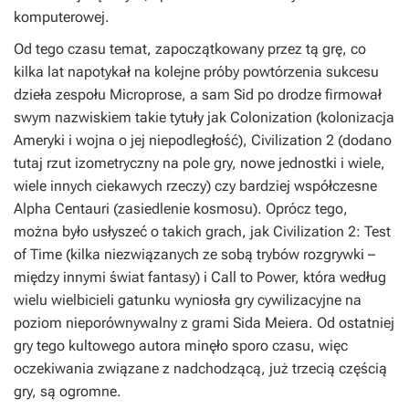
komputerowej.
Od tego czasu temat, zapoczątkowany przez tą grę, co
kilka lat napotykał na kolejne próby powtórzenia sukcesu
dzieła zespołu Microprose, a sam Sid po drodze firmował
swym nazwiskiem takie tytuły jak Colonization (kolonizacja
Ameryki i wojna o jej niepodległość), Civilization 2 (dodano
tutaj rzut izometryczny na pole gry, nowe jednostki i wiele,
wiele innych ciekawych rzeczy) czy bardziej współczesne
Alpha Centauri (zasiedlenie kosmosu). Oprócz tego,
można było usłyszeć o takich grach, jak Civilization 2: Test
of Time (kilka niezwiązanych ze sobą trybów rozgrywki –
między innymi świat fantasy) i Call to Power, która według
wielu wielbicieli gatunku wyniosła gry cywilizacyjne na
poziom nieporównywalny z grami Sida Meiera. Od ostatniej
gry tego kultowego autora minęło sporo czasu, więc
oczekiwania związane z nadchodzącą, już trzecią częścią
gry, są ogromne.