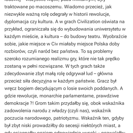
traktowane po macoszemu. Wiadomo przecież, jak
niezwykle ważną rolę odegrały w historii rewolucje,
dyplomacja czy kultura. A w grach Civilization oświata na
przykład, ograniczała się do wybudowania uniwersytetu w
każdym mieście, a kultura – do budowy teatru. Wyobraźcie
sobie, jakie miejsce w Civ miałaby miejsce Polska doby
rozbiorów, czyli naród bez państwa. To są problemy
szeroko rozumianego realizmu gry, które nie tak prędko
zostaną w pełni rozwiązane. W tych grach także
zdecydowanie zbyt małą rolę odgrywał lud – główna
przecież siła decyzyjna w każdym państwie. Gracz był
wręcz bogiem decydującym o losie swoich poddanych. A
gdzie rewolucje, monarchie parlamentarne, prawdziwe
demokracje ?! Grom takim przydałby się, obok wskaźnika
zadowolenia narodu z władzy (czyli nas), wskaźnik
poczucia narodowego, patriotyzmu. Wskaźnik ten, gdyby
był zbyt niski prowadziłby do secesji niektórych miast, a
gdy osiągnąłby poziom odpowiednio wysoki – pozwalałby