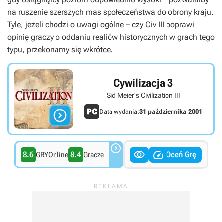
na ruszenie szerszych mas społeczeństwa do obrony kraju.
Tyle, jeżeli chodzi o uwagi ogólne – czy Civ III poprawi
opinię graczy o oddaniu realiów historycznych w grach tego
typu, przekonamy się wkrótce.
Cywilizacja 3
Sid Meier's Civilization III

Data wydania:
31 października 2001



8.6
8.4
Oceń Grę
GRYOnline
Gracze