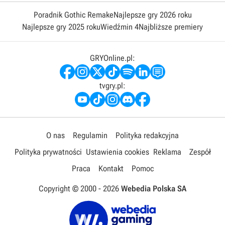
Poradnik Gothic Remake
Najlepsze gry 2026 roku
Najlepsze gry 2025 roku
Wiedźmin 4
Najbliższe premiery
GRYOnline.pl:
tvgry.pl:
O nas
Regulamin
Polityka redakcyjna
Polityka prywatności
Ustawienia cookies
Reklama
Zespół
Praca
Kontakt
Pomoc
Copyright © 2000 -
2026
Webedia Polska SA