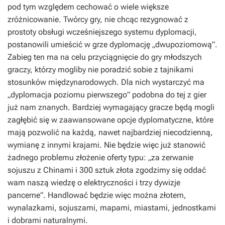
pod tym względem cechować o wiele większe
zróżnicowanie. Twórcy gry, nie chcąc rezygnować z
prostoty obsługi wcześniejszego systemu dyplomacji,
postanowili umieścić w grze dyplomację „dwupoziomową”.
Zabieg ten ma na celu przyciągnięcie do gry młodszych
graczy, którzy mogliby nie poradzić sobie z tajnikami
stosunków międzynarodowych. Dla nich wystarczyć ma
„dyplomacja poziomu pierwszego” podobna do tej z gier
już nam znanych. Bardziej wymagający gracze będą mogli
zagłębić się w zaawansowane opcje dyplomatyczne, które
mają pozwolić na każdą, nawet najbardziej niecodzienną,
wymianę z innymi krajami. Nie będzie więc już stanowić
żadnego problemu złożenie oferty typu: „za zerwanie
sojuszu z Chinami i 300 sztuk złota zgodzimy się oddać
wam naszą wiedzę o elektryczności i trzy dywizje
pancerne”. Handlować będzie więc można złotem,
wynalazkami, sojuszami, mapami, miastami, jednostkami
i dobrami naturalnymi.