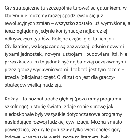
Gry strategiczne (a szczególnie turowe) są gatunkiem, w
którym nie możemy raczej spodziewać się już
rewolucyjnych zmian – wszystko zostało już wymyślone, a
teraz oglądamy jedynie kontynuacje najbardziej
odkrywczych tytułów. Kolejne części gier takich jak
Civilization, wzbogacane są zazwyczaj jedynie nowymi
typami jednostek, nowymi ustrojami, budowlami itd. Nie
przeszkadza im to jednak być najbardziej oczekiwanymi
przez graczy wydawnictwami. I tak też jest tym razem –
trzecia (oficjalna) część Civilization jest dla graczy-
strategów wielką nadzieją.
Każdy, kto poznał trochę głębiej (poza ramy programu
szkolnego) historię świata, zdaje sobie sprawę jak
niedoskonałe były wszystkie dotychczasowe programy
naśladujące rozwój ludzkiej cywilizacji. Można śmiało
powiedzieć, że gry te poruszały tylko wierzchołek góry
lodowej – wszystkie wątki, poza militarnym, były