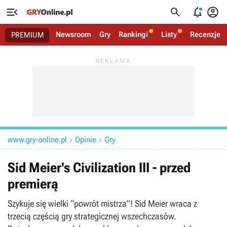




Newsroom
Gry
Rankingi
Listy
Recenzje
PREMIUM
www.gry-online.pl
Opinie
Gry


Sid Meier's Civilization III - przed
premierą
Szykuje się wielki “powrót mistrza”! Sid Meier wraca z
trzecią częścią gry strategicznej wszechczasów.