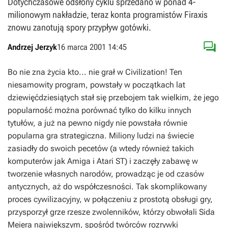
Dotychczasowe odsłony cyklu sprzedano w ponad 4-
milionowym nakładzie, teraz konta programistów Firaxis
znowu zanotują spory przypływ gotówki.

Andrzej Jerzyk
16 marca 2001 14:45
Bo nie zna życia kto... nie grał w Civilization! Ten
niesamowity program, powstały w początkach lat
dziewięćdziesiątych stał się przebojem tak wielkim, że jego
popularność można porównać tylko do kilku innych
tytułów, a już na pewno nigdy nie powstała równie
popularna gra strategiczna. Miliony ludzi na świecie
zasiadły do swoich pecetów (a wtedy również takich
komputerów jak Amiga i Atari ST) i zaczęły zabawę w
tworzenie własnych narodów, prowadząc je od czasów
antycznych, aż do współczesności. Tak skomplikowany
proces cywilizacyjny, w połączeniu z prostotą obsługi gry,
przysporzył grze rzesze zwolenników, którzy obwołali Sida
Meiera największym, spośród twórców rozrywki