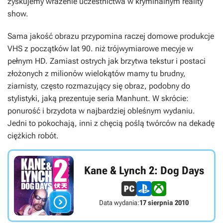
zyskujemy wrażenie uczestnictwa w kryminalnym reality
show.
Sama jakość obrazu przypomina raczej domowe produkcje
VHS z początków lat 90. niż trójwymiarowe mecyje w
pełnym HD. Zamiast ostrych jak brzytwa tekstur i postaci
złożonych z milionów wielokątów mamy tu brudny,
ziarnisty, często rozmazujący się obraz, podobny do
stylistyki, jaką prezentuje seria Manhunt. W skrócie:
ponurość i brzydota w najbardziej obleśnym wydaniu.
Jedni to pokochają, inni z chęcią poślą twórców na dekadę
ciężkich robót.
Kane & Lynch 2: Dog Days

Data wydania:
17 sierpnia 2010