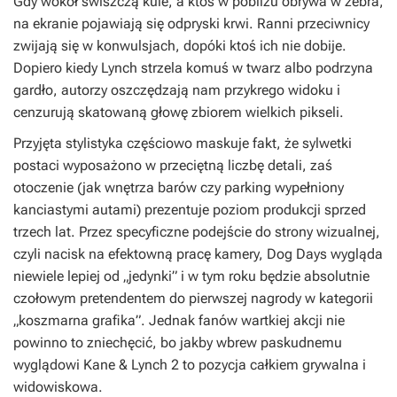
Gdy wokół świszczą kule, a ktoś w pobliżu obrywa w żebra,
na ekranie pojawiają się odpryski krwi. Ranni przeciwnicy
zwijają się w konwulsjach, dopóki ktoś ich nie dobije.
Dopiero kiedy Lynch strzela komuś w twarz albo podrzyna
gardło, autorzy oszczędzają nam przykrego widoku i
cenzurują skatowaną głowę zbiorem wielkich pikseli.
Przyjęta stylistyka częściowo maskuje fakt, że sylwetki
postaci wyposażono w przeciętną liczbę detali, zaś
otoczenie (jak wnętrza barów czy parking wypełniony
kanciastymi autami) prezentuje poziom produkcji sprzed
trzech lat. Przez specyficzne podejście do strony wizualnej,
czyli nacisk na efektowną pracę kamery,
Dog Days
wygląda
niewiele lepiej od „jedynki” i w tym roku będzie absolutnie
czołowym pretendentem do pierwszej nagrody w kategorii
„koszmarna grafika”. Jednak fanów wartkiej akcji nie
powinno to zniechęcić, bo jakby wbrew paskudnemu
wyglądowi
Kane & Lynch 2
to pozycja całkiem grywalna i
widowiskowa.