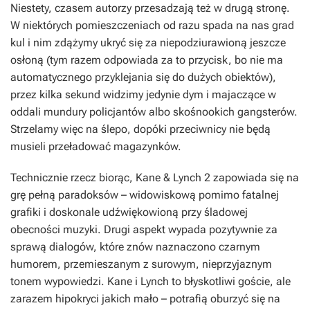
Niestety, czasem autorzy przesadzają też w drugą stronę.
W niektórych pomieszczeniach od razu spada na nas grad
kul i nim zdążymy ukryć się za niepodziurawioną jeszcze
osłoną (tym razem odpowiada za to przycisk, bo nie ma
automatycznego przyklejania się do dużych obiektów),
przez kilka sekund widzimy jedynie dym i majaczące w
oddali mundury policjantów albo skośnookich gangsterów.
Strzelamy więc na ślepo, dopóki przeciwnicy nie będą
musieli przeładować magazynków.
Technicznie rzecz biorąc, Kane & Lynch 2 zapowiada się na
grę pełną paradoksów – widowiskową pomimo fatalnej
grafiki i doskonale udźwiękowioną przy śladowej
obecności muzyki. Drugi aspekt wypada pozytywnie za
sprawą dialogów, które znów naznaczono czarnym
humorem, przemieszanym z surowym, nieprzyjaznym
tonem wypowiedzi. Kane i Lynch to błyskotliwi goście, ale
zarazem hipokryci jakich mało – potrafią oburzyć się na