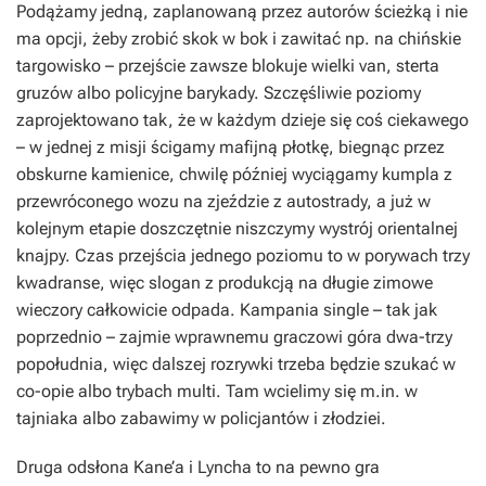
Podążamy jedną, zaplanowaną przez autorów ścieżką i nie
ma opcji, żeby zrobić skok w bok i zawitać np. na chińskie
targowisko – przejście zawsze blokuje wielki van, sterta
gruzów albo policyjne barykady. Szczęśliwie poziomy
zaprojektowano tak, że w każdym dzieje się coś ciekawego
– w jednej z misji ścigamy mafijną płotkę, biegnąc przez
obskurne kamienice, chwilę później wyciągamy kumpla z
przewróconego wozu na zjeździe z autostrady, a już w
kolejnym etapie doszczętnie niszczymy wystrój orientalnej
knajpy. Czas przejścia jednego poziomu to w porywach trzy
kwadranse, więc slogan z produkcją na długie zimowe
wieczory całkowicie odpada. Kampania single – tak jak
poprzednio – zajmie wprawnemu graczowi góra dwa-trzy
popołudnia, więc dalszej rozrywki trzeba będzie szukać w
co-opie albo trybach multi. Tam wcielimy się m.in. w
tajniaka albo zabawimy w policjantów i złodziei.
Druga odsłona Kane’a i Lyncha to na pewno gra