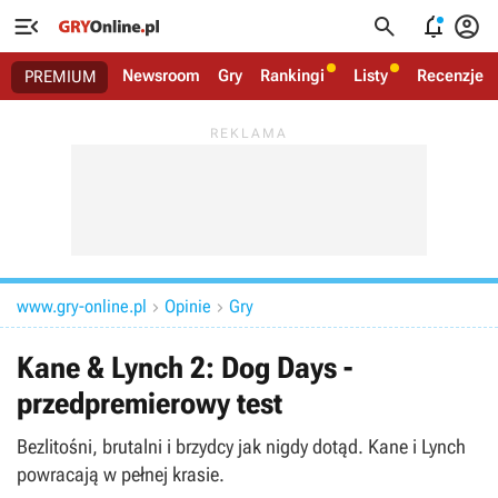




Newsroom
Gry
Rankingi
Listy
Recenzje
PREMIUM
www.gry-online.pl
Opinie
Gry


Kane & Lynch 2: Dog Days -
przedpremierowy test
Bezlitośni, brutalni i brzydcy jak nigdy dotąd. Kane i Lynch
powracają w pełnej krasie.