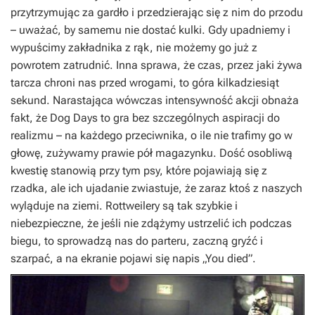
przytrzymując za gardło i przedzierając się z nim do przodu
– uważać, by samemu nie dostać kulki. Gdy upadniemy i
wypuścimy zakładnika z rąk, nie możemy go już z
powrotem zatrudnić. Inna sprawa, że czas, przez jaki żywa
tarcza chroni nas przed wrogami, to góra kilkadziesiąt
sekund. Narastająca wówczas intensywność akcji obnaża
fakt, że
Dog Days
to gra bez szczególnych aspiracji do
realizmu – na każdego przeciwnika, o ile nie trafimy go w
głowę, zużywamy prawie pół magazynku. Dość osobliwą
kwestię stanowią przy tym psy, które pojawiają się z
rzadka, ale ich ujadanie zwiastuje, że zaraz ktoś z naszych
wyląduje na ziemi. Rottweilery są tak szybkie i
niebezpieczne, że jeśli nie zdążymy ustrzelić ich podczas
biegu, to sprowadzą nas do parteru, zaczną gryźć i
szarpać, a na ekranie pojawi się napis „You died”.