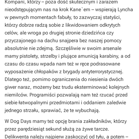
Kompani, którzy – poza dość skutecznym i zarazem
nieodstępującym nas na krok Kane`em – wspierają Lyncha
w pewnych momentach fabuły, to zazwyczaj statyści,
którzy dobrze radzą sobie z likwidowaniem odkrytych
celów, ale wroga po drugiej stronie dziedzińca czy
przyczajonego na dachu snajpera bez naszej pomocy
absolutnie nie zdejmą. Szczęśliwie w swoim arsenale
mamy pistolety, strzelby i plujące amunicją karabiny, a od
czasu do czasu wpada nam też w ręce podrasowane
wyposażenie chłopaków z brygady antyterrorystycznej.
Dlatego też, pomimo ograniczenia do niesienia dwóch
giwer naraz, możemy bez trudu eksterminować kolejnych
niemilców. Programiści pozwalają nam też rzucać przed
siebie łatwopalnymi przedmiotami i oddaniem zaledwie
jednego strzału, sprawiać, że te wybuchają.
W
Dog Days
mamy też opcję brania zakładników, którzy
przez parędziesiąt sekund służą za żywe tarcze.
Delikwenta należy najpierw zaskoczyć od tyłu, a potem –