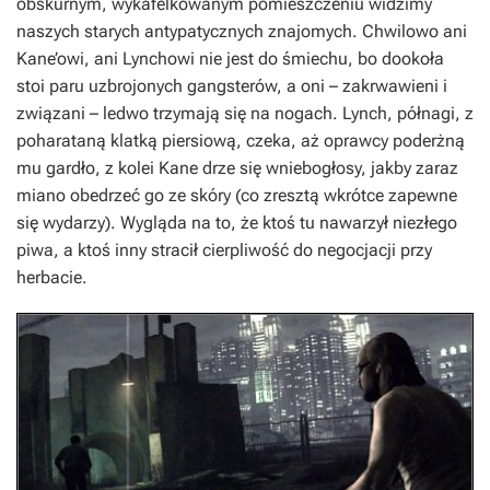
obskurnym, wykafelkowanym pomieszczeniu widzimy
naszych starych antypatycznych znajomych. Chwilowo ani
Kane’owi, ani Lynchowi nie jest do śmiechu, bo dookoła
stoi paru uzbrojonych gangsterów, a oni – zakrwawieni i
związani – ledwo trzymają się na nogach. Lynch, półnagi, z
poharataną klatką piersiową, czeka, aż oprawcy poderżną
mu gardło, z kolei Kane drze się wniebogłosy, jakby zaraz
miano obedrzeć go ze skóry (co zresztą wkrótce zapewne
się wydarzy). Wygląda na to, że ktoś tu nawarzył niezłego
piwa, a ktoś inny stracił cierpliwość do negocjacji przy
herbacie.