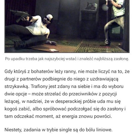
Po upadku trzeba jak najszybciej wstać i znaleźć najbliższą zasłonę.
Gdy któryś z bohaterów leży ranny, nie może liczyć na to, że
drugi z partnerów podbiegnie do niego z uzdrawiającą
strzykawką. Trafiony jest zdany na siebie i ma do wyboru
dwie opcje – może strzelać do przeciwników z pozycji
leżącej, w nadziei, że w desperackiej próbie uda mu się
kogoś zabić, albo spróbować podczołgać się do zasłony i
tam odczekać moment, aż energia znowu powróci.
Niestety, zadania w trybie single są do bólu liniowe.