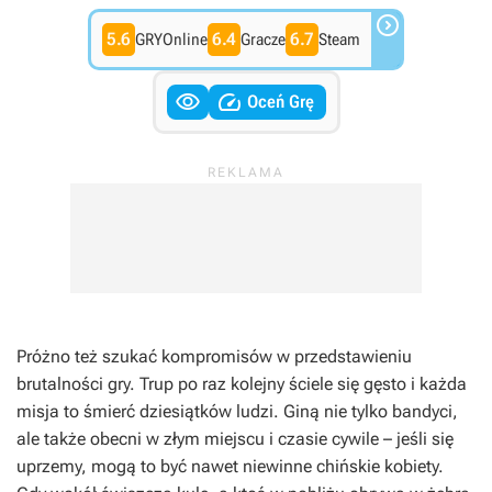

5.6
6.4
6.7
GRYOnline
Gracze
Steam


Oceń Grę
Próżno też szukać kompromisów w przedstawieniu
brutalności gry. Trup po raz kolejny ściele się gęsto i każda
misja to śmierć dziesiątków ludzi. Giną nie tylko bandyci,
ale także obecni w złym miejscu i czasie cywile – jeśli się
uprzemy, mogą to być nawet niewinne chińskie kobiety.