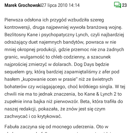

Marek Grochowski
27 lipca 2010 14:14
23
Pierwsza odsłona ich przygód wzbudziła szereg
kontrowersji, druga najpewniej wywoła branżową wojnę.
Bezlitosny Kane i psychopatyczny Lynch, czyli najbardziej
odrażający duet najemnych bandytów, powraca w nie
mniej okropnej produkcji, gdzie przemoc nie zna żadnych
granic, wulgarność to chleb codzienny, a szacunek
najprościej zmierzyć w dolarach.
Dog Days
będzie
sequelem gry, którą bardziej zapamiętaliśmy z afer pod
hasłem „kupowanie ocen w prasie” niż ze świetnych
bohaterów czy wciągającego, choć krótkiego singla. W tej
chwili nie ma to jednak znaczenia, bo
Kane & Lynch 2
to
zupełnie inna bajka niż pierwowzór. Beta, która trafiła do
naszej redakcji, pokazała, że znów jest się czym
zachwycać i co krytykować.
Fabuła zaczyna się od mocnego uderzenia. Oto w