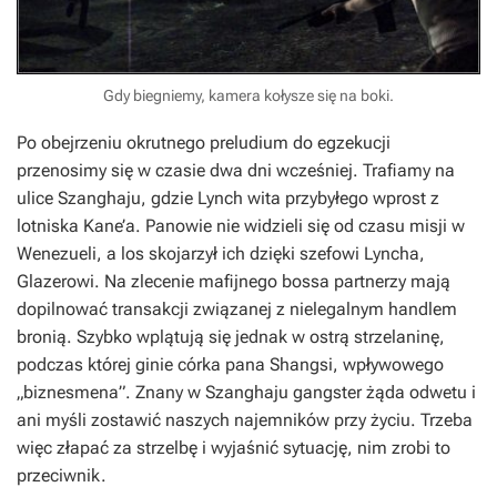
Gdy biegniemy, kamera kołysze się na boki.
Po obejrzeniu okrutnego preludium do egzekucji
przenosimy się w czasie dwa dni wcześniej. Trafiamy na
ulice Szanghaju, gdzie Lynch wita przybyłego wprost z
lotniska Kane’a. Panowie nie widzieli się od czasu misji w
Wenezueli, a los skojarzył ich dzięki szefowi Lyncha,
Glazerowi. Na zlecenie mafijnego bossa partnerzy mają
dopilnować transakcji związanej z nielegalnym handlem
bronią. Szybko wplątują się jednak w ostrą strzelaninę,
podczas której ginie córka pana Shangsi, wpływowego
„biznesmena”. Znany w Szanghaju gangster żąda odwetu i
ani myśli zostawić naszych najemników przy życiu. Trzeba
więc złapać za strzelbę i wyjaśnić sytuację, nim zrobi to
przeciwnik.