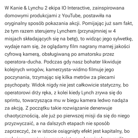
W Kanie & Lynchu 2 ekipa IO Interactive, zainspirowana
domowymi produkcjami z YouTube, postawiła na
oryginalny sposób pokazania akcji. Pomijając już sam fakt,
że tym razem sterujemy Lynchem (przynajmniej w 4
misjach składających się na betę), to widząc jego sylwetkę,
wydaje nam się, że oglądamy film nagrany marnej jakości
cyfrową kamerą, obsługiwaną po amatorsku przez
operatora-ducha. Podczas gdy nasz bohater likwiduje
kolejnych wrogów, kamerzysta-widmo filmuje jego
poczynania, trzymając się kilka metrów za plecami
psychopaty. Widok nigdy nie jest całkowicie statyczny, bo
operatorowi drży ręka, z kolei kiedy Lynch zrywa się do
sprintu, towarzysząca mu w biegu kamera ledwo nadąża
za akcją. Z początku takie rozwiązanie denerwuje
chaotycznością, ale już po pierwszej misji da się do niego
przyzwyczaić, a na dalszych etapach nie sposób
zaprzeczyć, że w istocie osiągnięty efekt jest kapitalny, bo