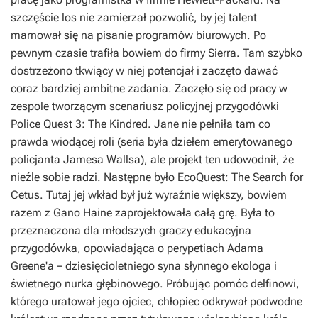
szczęście los nie zamierzał pozwolić, by jej talent
marnował się na pisanie programów biurowych. Po
pewnym czasie trafiła bowiem do firmy Sierra. Tam szybko
dostrzeżono tkwiący w niej potencjał i zaczęto dawać
coraz bardziej ambitne zadania. Zaczęło się od pracy w
zespole tworzącym scenariusz policyjnej przygodówki
Police Quest 3: The Kindred
. Jane nie pełniła tam co
prawda wiodącej roli (seria była dziełem emerytowanego
policjanta Jamesa Wallsa), ale projekt ten udowodnił, że
nieźle sobie radzi. Następne było
EcoQuest: The Search for
Cetus
. Tutaj jej wkład był już wyraźnie większy, bowiem
razem z Gano Haine zaprojektowała całą grę. Była to
przeznaczona dla młodszych graczy edukacyjna
przygodówka, opowiadająca o perypetiach Adama
Greene'a – dziesięcioletniego syna słynnego ekologa i
świetnego nurka głębinowego. Próbując pomóc delfinowi,
którego uratował jego ojciec, chłopiec odkrywał podwodne