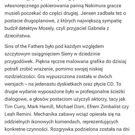
własnoręcznego pokierowania panną Nakimura gracze
musieli poczekać do części drugiej. Jensen zadbała też o
postacie drugoplanowe, z których największą sympatię
budził detektyw Mosely, czyli przyjaciel Gabriela z
dzieciństwa.
Sins of the Fathers
było pod każdym względem
szczytowym osiągnięciem Sierry w dziedzinie
przygodówek. Piękna ręczne malowana grafika do dzisiaj
potrafi zrobić wrażenie, pomimo swojej niskiej
rozdzielczości. Gra wypuszczona została w dwóch
wersjach – na jedenastu dyskietkach oraz płycie CD. To
drugie wydanie wyposażone było w profesjonalne ścieżki
dialogowe, a głosów postaciom użyczyli aktorzy, tacy jak
Tim Curry, Mark Hamill, Michael Dorn, Efrem Zimbalist czy
Leah Remini. Mechanika zabawy wciąż opierała się na
oddzielnych ikonowych komendach, reprezentujących
konkretne czynności. Rozgrywka podzielona została na dni