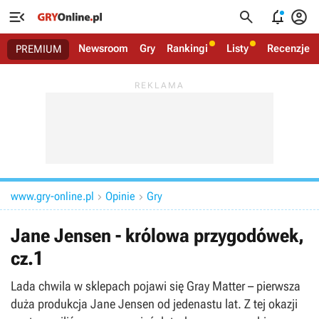




Newsroom
Gry
Rankingi
Listy
Recenzje
PREMIUM
www.gry-online.pl
Opinie
Gry


Jane Jensen - królowa przygodówek,
cz.1
Lada chwila w sklepach pojawi się Gray Matter – pierwsza
duża produkcja Jane Jensen od jedenastu lat. Z tej okazji