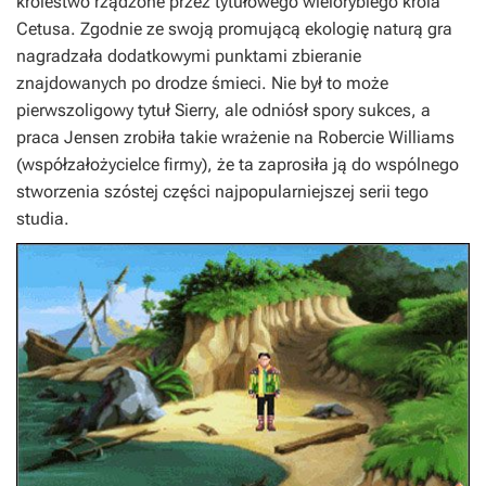
królestwo rządzone przez tytułowego wielorybiego króla
Cetusa. Zgodnie ze swoją promującą ekologię naturą gra
nagradzała dodatkowymi punktami zbieranie
znajdowanych po drodze śmieci. Nie był to może
pierwszoligowy tytuł Sierry, ale odniósł spory sukces, a
praca Jensen zrobiła takie wrażenie na Robercie Williams
(współzałożycielce firmy), że ta zaprosiła ją do wspólnego
stworzenia szóstej części najpopularniejszej serii tego
studia.