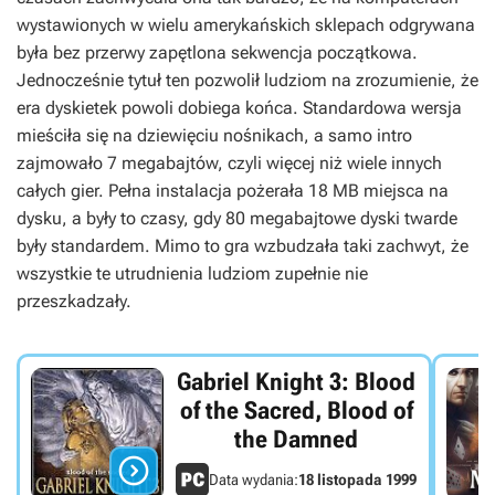
wystawionych w wielu amerykańskich sklepach odgrywana
była bez przerwy zapętlona sekwencja początkowa.
Jednocześnie tytuł ten pozwolił ludziom na zrozumienie, że
era dyskietek powoli dobiega końca. Standardowa wersja
mieściła się na dziewięciu nośnikach, a samo intro
zajmowało 7 megabajtów, czyli więcej niż wiele innych
całych gier. Pełna instalacja pożerała 18 MB miejsca na
dysku, a były to czasy, gdy 80 megabajtowe dyski twarde
były standardem. Mimo to gra wzbudzała taki zachwyt, że
wszystkie te utrudnienia ludziom zupełnie nie
przeszkadzały.
Gabriel Knight 3: Blood
of the Sacred, Blood of
the Damned

Data wydania:
18 listopada 1999