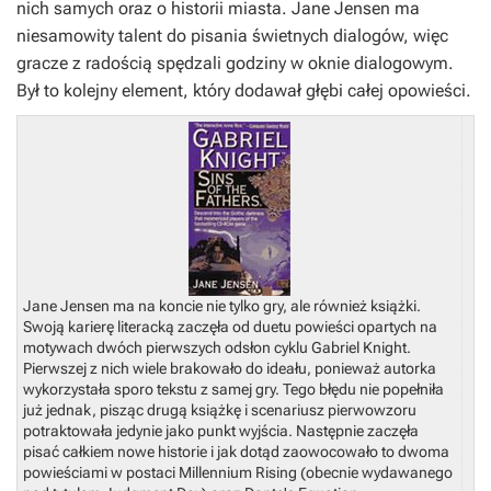
nich samych oraz o historii miasta. Jane Jensen ma
niesamowity talent do pisania świetnych dialogów, więc
gracze z radością spędzali godziny w oknie dialogowym.
Był to kolejny element, który dodawał głębi całej opowieści.
Jane Jensen ma na koncie nie tylko gry, ale również książki.
Swoją karierę literacką zaczęła od duetu powieści opartych na
motywach dwóch pierwszych odsłon cyklu
Gabriel Knight
.
Pierwszej z nich wiele brakowało do ideału, ponieważ autorka
wykorzystała sporo tekstu z samej gry. Tego błędu nie popełniła
już jednak, pisząc drugą książkę i scenariusz pierwowzoru
potraktowała jedynie jako punkt wyjścia. Następnie zaczęła
pisać całkiem nowe historie i jak dotąd zaowocowało to dwoma
powieściami w postaci
Millennium Rising
(obecnie wydawanego