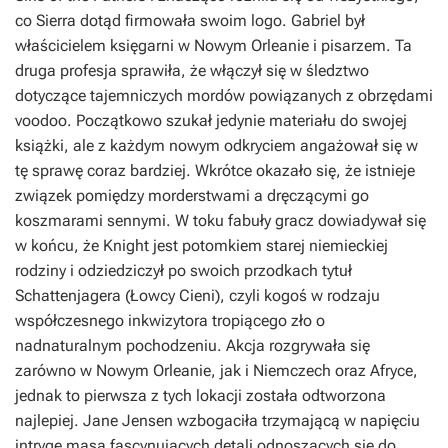
co Sierra dotąd firmowała swoim logo. Gabriel był
właścicielem księgarni w Nowym Orleanie i pisarzem. Ta
druga profesja sprawiła, że włączył się w śledztwo
dotyczące tajemniczych mordów powiązanych z obrzędami
voodoo. Początkowo szukał jedynie materiału do swojej
książki, ale z każdym nowym odkryciem angażował się w
tę sprawę coraz bardziej. Wkrótce okazało się, że istnieje
związek pomiędzy morderstwami a dręczącymi go
koszmarami sennymi. W toku fabuły gracz dowiadywał się
w końcu, że Knight jest potomkiem starej niemieckiej
rodziny i odziedziczył po swoich przodkach tytuł
Schattenjagera (Łowcy Cieni), czyli kogoś w rodzaju
współczesnego inkwizytora tropiącego zło o
nadnaturalnym pochodzeniu. Akcja rozgrywała się
zarówno w Nowym Orleanie, jak i Niemczech oraz Afryce,
jednak to pierwsza z tych lokacji została odtworzona
najlepiej. Jane Jensen wzbogaciła trzymającą w napięciu
intrygę masą fascynujących detali odnoszących się do