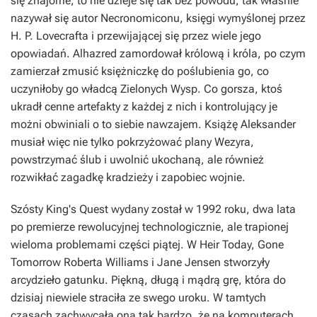
się znajome, to nie dzieje się tak bez powodu, tak właśnie
nazywał się autor Necronomiconu, księgi wymyślonej przez
H. P. Lovecrafta i przewijającej się przez wiele jego
opowiadań. Alhazred zamordował królową i króla, po czym
zamierzał zmusić księżniczkę do poślubienia go, co
uczyniłoby go władcą Zielonych Wysp. Co gorsza, ktoś
ukradł cenne artefakty z każdej z nich i kontrolujący je
możni obwiniali o to siebie nawzajem. Książę Aleksander
musiał więc nie tylko pokrzyżować plany Wezyra,
powstrzymać ślub i uwolnić ukochaną, ale również
rozwikłać zagadkę kradzieży i zapobiec wojnie.
Szósty King's Quest wydany został w 1992 roku, dwa lata
po premierze rewolucyjnej technologicznie, ale trapionej
wieloma problemami części piątej. W Heir Today, Gone
Tomorrow Roberta Williams i Jane Jensen stworzyły
arcydzieło gatunku. Piękną, długą i mądrą grę, która do
dzisiaj niewiele straciła ze swego uroku. W tamtych
czasach zachwycała ona tak bardzo, że na komputerach