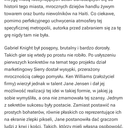
historii tego miasta, mrocznych dziejów handlu żywym
towarem oraz buntu niewolników na Haiti. Co ciekawe,
pomimo perfekcyjnego uchwycenia atmosfery tej
specyficznej metropolii, autorka przed zabraniem się za tę
grę nigdy tam nie była.
Gabriel Knight był posępny, brutalny i bardzo dorosły.
Takich gier się wtedy po prostu nie robiło. Po usłyszeniu
pierwszych konkretów na temat tego projektu dział
marketingowy Sierry dostał wysypki, przerażony
mrocznością całego pomysłu. Ken Williams (założyciel
firmy) wierzył jednak w talent Jane Jensen i dał jej
możliwość realizacji tej idei w takiej formie, w jakiej ją
sobie wymyśliła, a ona nie zmarnowała tej szansy. Jednym
z sekretów sukcesu były postacie. Zamiast postawić na
prostych bohaterów, równie płaskich co reprezentujące ich
na ekranie zlepki pikseli, Jane postanowiła dać graczom
ludzi z krwi i kości. Takich, którzy mieli własną osobowość,