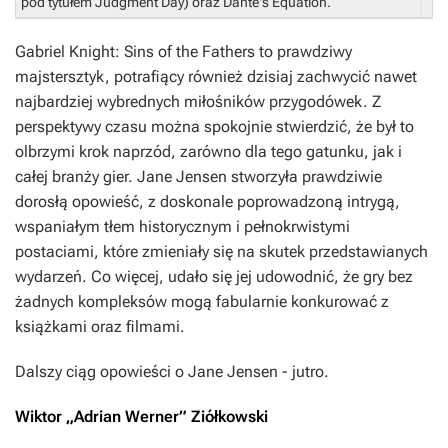
pod tytułem
Judgment Day
) oraz
Dante's Equation
.
Gabriel Knight: Sins of the Fathers
to prawdziwy
majstersztyk, potrafiący również dzisiaj zachwycić nawet
najbardziej wybrednych miłośników przygodówek. Z
perspektywy czasu można spokojnie stwierdzić, że był to
olbrzymi krok naprzód, zarówno dla tego gatunku, jak i
całej branży gier. Jane Jensen stworzyła prawdziwie
dorosłą opowieść, z doskonale poprowadzoną intrygą,
wspaniałym tłem historycznym i pełnokrwistymi
postaciami, które zmieniały się na skutek przedstawianych
wydarzeń. Co więcej, udało się jej udowodnić, że gry bez
żadnych kompleksów mogą fabularnie konkurować z
książkami oraz filmami.
Dalszy ciąg opowieści o Jane Jensen - jutro.
Wiktor „Adrian Werner” Ziółkowski