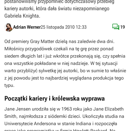
postanowiliśmy przypomnieć dotychczasowy przebieg
kariery autorki, która dała światu niezapomnianego
Gabriela Knighta.

Adrian Werner
25 listopada 2010 12:33
19
Od premiery
Gray Matter
dzielą nas zaledwie dwa dni.
Miłośnicy przygodówek czekali na tę grę przez ponad
siedem długich lat i już wkrótce przekonają się, czy spełnia
ona wszystkie pokładane w niej nadzieje. W tej sytuacji
warto przybliżyć sylwetkę jej autorki, bo w sumie to właśnie
z jej powodu jest to najbardziej wyglądana produkcja tego
typu.
Początki kariery i królewska wyprawa
Jane Jensen urodziła się w 1963 roku jako Jane Elizabeth
Smith, najmłodsza z siódemki dzieci. Ukończyła studia na
Uniwersytecie Andersona w stanie Indiana i rozpoczęła
pracę jako programistka w firmie Hewlett-Packard. Na