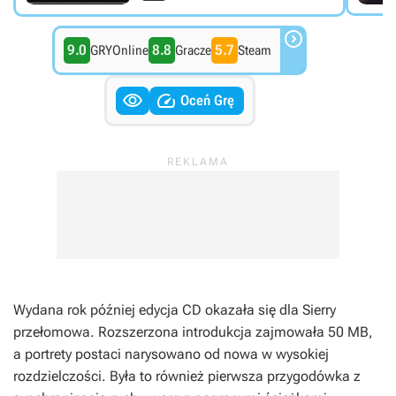

9.0
8.8
5.7
GRYOnline
Gracze
Steam


Oceń Grę
Wydana rok później edycja CD okazała się dla Sierry
przełomowa. Rozszerzona introdukcja zajmowała 50 MB,
a portrety postaci narysowano od nowa w wysokiej
rozdzielczości. Była to również pierwsza przygodówka z