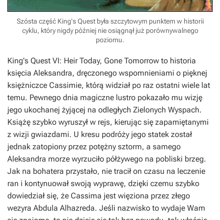
Szósta część King's Quest była szczytowym punktem w historii
cyklu, który nigdy później nie osiągnął już porównywalnego
poziomu.
King's Quest VI: Heir Today, Gone Tomorrow to historia
księcia Aleksandra, dręczonego wspomnieniami o pięknej
księżniczce Cassimie, którą widział po raz ostatni wiele lat
temu. Pewnego dnia magiczne lustro pokazało mu wizję
jego ukochanej żyjącej na odległych Zielonych Wyspach.
Książę szybko wyruszył w rejs, kierując się zapamiętanymi
z wizji gwiazdami. U kresu podróży jego statek został
jednak zatopiony przez potężny sztorm, a samego
Aleksandra morze wyrzuciło półżywego na pobliski brzeg.
Jak na bohatera przystało, nie tracił on czasu na leczenie
ran i kontynuował swoją wyprawę, dzięki czemu szybko
dowiedział się, że Cassima jest więziona przez złego
wezyra Abdula Alhazreda. Jeśli nazwisko to wydaje Wam