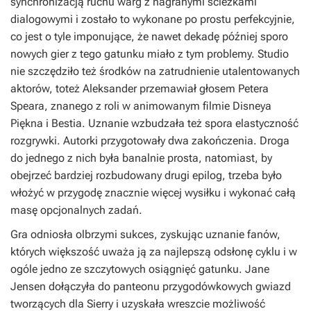
synchronizacją ruchu warg z nagranymi ścieżkami
dialogowymi i zostało to wykonane po prostu perfekcyjnie,
co jest o tyle imponujące, że nawet dekadę później sporo
nowych gier z tego gatunku miało z tym problemy. Studio
nie szczędziło też środków na zatrudnienie utalentowanych
aktorów, toteż Aleksander przemawiał głosem Petera
Speara, znanego z roli w animowanym filmie Disneya
Piękna i Bestia
. Uznanie wzbudzała też spora elastyczność
rozgrywki. Autorki przygotowały dwa zakończenia. Droga
do jednego z nich była banalnie prosta, natomiast, by
obejrzeć bardziej rozbudowany drugi epilog, trzeba było
włożyć w przygodę znacznie więcej wysiłku i wykonać całą
masę opcjonalnych zadań.
Gra odniosła olbrzymi sukces, zyskując uznanie fanów,
których większość uważa ją za najlepszą odsłonę cyklu i w
ogóle jedno ze szczytowych osiągnięć gatunku. Jane
Jensen dołączyła do panteonu przygodówkowych gwiazd
tworzących dla Sierry i uzyskała wreszcie możliwość