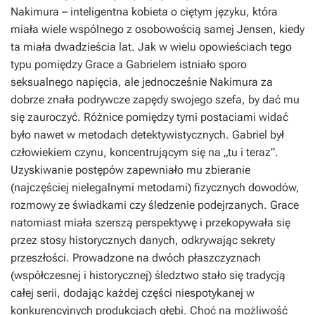
Nakimura – inteligentna kobieta o ciętym języku, która
miała wiele wspólnego z osobowością samej Jensen, kiedy
ta miała dwadzieścia lat. Jak w wielu opowieściach tego
typu pomiędzy Grace a Gabrielem istniało sporo
seksualnego napięcia, ale jednocześnie Nakimura za
dobrze znała podrywcze zapędy swojego szefa, by dać mu
się zauroczyć. Różnice pomiędzy tymi postaciami widać
było nawet w metodach detektywistycznych. Gabriel był
człowiekiem czynu, koncentrującym się na „tu i teraz”.
Uzyskiwanie postępów zapewniało mu zbieranie
(najczęściej nielegalnymi metodami) fizycznych dowodów,
rozmowy ze świadkami czy śledzenie podejrzanych. Grace
natomiast miała szerszą perspektywę i przekopywała się
przez stosy historycznych danych, odkrywając sekrety
przeszłości. Prowadzone na dwóch płaszczyznach
(współczesnej i historycznej) śledztwo stało się tradycją
całej serii, dodając każdej części niespotykanej w
konkurencyjnych produkcjach głębi. Choć na możliwość