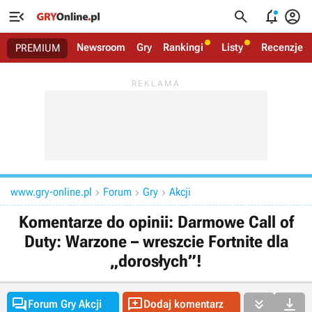




Newsroom
Gry
Rankingi
Listy
Recenzje
PREMIUM
www.gry-online.pl
Forum
Gry
Akcji



Komentarze do opinii: Darmowe Call of
Duty: Warzone – wreszcie Fortnite dla
„dorosłych”!




Forum Gry Akcji
Dodaj komentarz