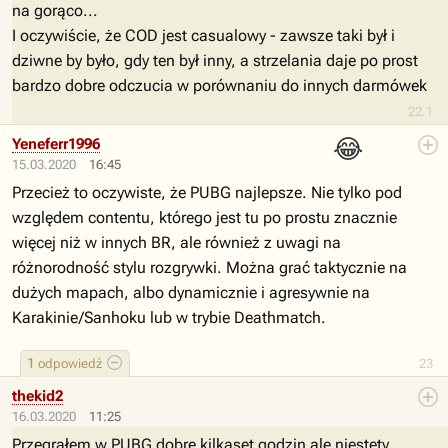
na gorąco...
I oczywiście, że COD jest casualowy - zawsze taki był i
dziwne by było, gdy ten był inny, a strzelania daje po prost
bardzo dobre odczucia w porównaniu do innych darmówek
22.1
😂
Yeneferr1996
15.03.2020
16:45
Przecież to oczywiste, że PUBG najlepsze. Nie tylko pod
względem contentu, którego jest tu po prostu znacznie
więcej niż w innych BR, ale również z uwagi na
różnorodność stylu rozgrywki. Można grać taktycznie na
dużych mapach, albo dynamicznie i agresywnie na
Karakinie/Sanhoku lub w trybie Deathmatch.
1
odpowiedź
23
thekid2
16.03.2020
11:25
Przegrałem w PUBG dobre kilkaset godzin ale niestety