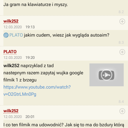
Ja gram na klawiaturze i myszy.
8.2
wilk252
12.03.2020
19:13
PLATO
jakim cudem, wiesz jak wygląda autoaim?
8.3
PLATO
12.03.2020
19:20
wilk252
naprzyklad z tad
nastepnym razem zapytaj wujka google
filmik 1 z brzegu
https://www.youtube.com/watch?
v=O2GtrLMn0Pg
8.4
wilk252
12.03.2020
20:01
I co ten filmik ma udowodnić? Jak się to ma do bzdury którą