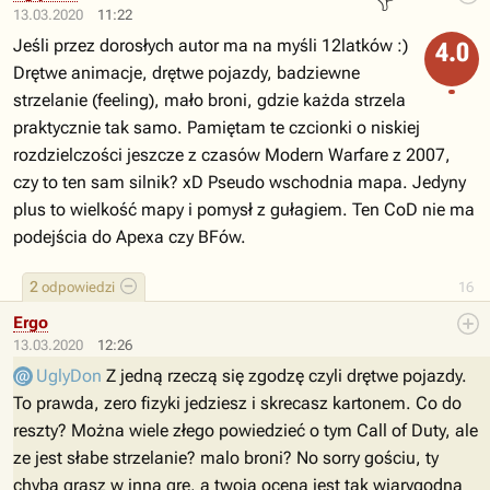
13.03.2020
11:22
Jeśli przez dorosłych autor ma na myśli 12latków :)
4.0
Drętwe animacje, drętwe pojazdy, badziewne
strzelanie (feeling), mało broni, gdzie każda strzela
praktycznie tak samo. Pamiętam te czcionki o niskiej
rozdzielczości jeszcze z czasów Modern Warfare z 2007,
czy to ten sam silnik? xD Pseudo wschodnia mapa. Jedyny
plus to wielkość mapy i pomysł z gułagiem. Ten CoD nie ma
podejścia do Apexa czy BFów.
2
odpowiedzi
16
Ergo
13.03.2020
12:26
UglyDon
Z jedną rzeczą się zgodzę czyli drętwe pojazdy.
To prawda, zero fizyki jedziesz i skrecasz kartonem. Co do
reszty? Można wiele złego powiedzieć o tym Call of Duty, ale
ze jest słabe strzelanie? malo broni? No sorry gościu, ty
chyba grasz w inną grę, a twoja ocena jest tak wiarygodna