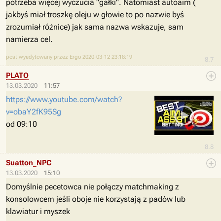
potrzeba więcej wyczucia "gałki". Natomiast autoaim (
jakbyś miał troszkę oleju w głowie to po nazwie byś
zrozumiał różnice) jak sama nazwa wskazuje, sam
namierza cel.
post wyedytowany przez Ergo 2020-03-12 23:18:19
8.7
PLATO
13.03.2020
11:57
https://www.youtube.com/watch?
v=obaY2fK95Sg
od 09:10
8.8
Suatton_NPC
13.03.2020
15:10
Domyślnie pecetowca nie połączy matchmaking z
konsolowcem jeśli oboje nie korzystają z padów lub
klawiatur i myszek