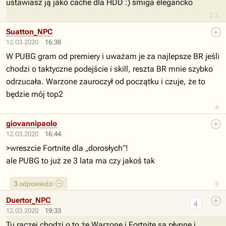
ustawiasz ją jako cache dla HDD :) śmiga elegancko
2.3
Suatton_NPC
12.03.2020
16:38
W PUBG gram od premiery i uważam je za najlepsze BR jeśli
chodzi o taktyczne podejście i skill, reszta BR mnie szybko
odrzucała. Warzone zauroczył od początku i czuje, że to
będzie mój top2
4
giovannipaolo
12.03.2020
16:44
>wreszcie Fortnite dla „dorosłych”!
ale PUBG to już ze 3 lata ma czy jakoś tak
3
odpowiedzi
5
Duertor_NPC
4
12.03.2020
19:33
Tu raczej chodzi o to że Warzone i Fortnite są płynne i