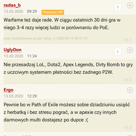
radas_b
1
13.03.2020
09:29
Premium VIP
Warfame też daje rade. W ciągu ostatnich 30 dni gra w
niego 3-4 razy więcej ludzi w porównaniu do PoE.
post wyedytowany przez radas_b 2020-03-13 09:31:13
15.1
UglyDon
1
13.03.2020
11:24
Nie przesadzaj LoL, Dota2, Apex Legends, Dirty Bomb to gry
z uczciwym systemem płatności bez żadnego P2W.
15.2
Ergo
13.03.2020
12:29
Pewnie bo w Path of Exile możesz sobie dziadziuniu usiąść
z herbatką i bez stresu pograć, a w apexie czy innych
darmowych multi dostajesz po dupce :(
15.3