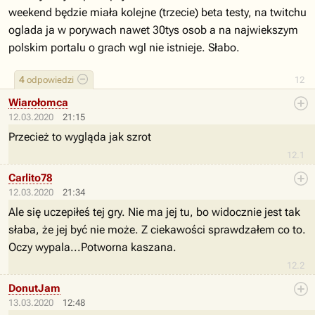
weekend będzie miała kolejne (trzecie) beta testy, na twitchu
oglada ja w porywach nawet 30tys osob a na najwiekszym
polskim portalu o grach wgl nie istnieje. Słabo.
4
odpowiedzi
12
Wiarołomca
12.03.2020
21:15
Przecież to wygląda jak szrot
12.1
Carlito78
12.03.2020
21:34
Ale się uczepiłeś tej gry. Nie ma jej tu, bo widocznie jest tak
słaba, że jej być nie może. Z ciekawości sprawdzałem co to.
Oczy wypala...Potworna kaszana.
12.2
DonutJam
13.03.2020
12:48