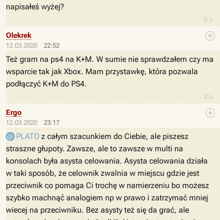
napisałeś wyżej?
8.5
Olekrek
12.03.2020
22:52
Też gram na ps4 na K+M. W sumie nie sprawdzałem czy ma
wsparcie tak jak Xbox. Mam przystawkę, która pozwala
podłączyć K+M do PS4.
8.6
Ergo
12.03.2020
23:17
PLATO
z całym szacunkiem do Ciebie, ale piszesz
straszne głupoty. Zawsze, ale to zawsze w multi na
konsolach była asysta celowania. Asysta celowania działa
w taki sposób, że celownik zwalnia w miejscu gdzie jest
przeciwnik co pomaga Ci trochę w namierzeniu bo możesz
szybko machnąć analogiem np w prawo i zatrzymać mniej
wiecej na przeciwniku. Bez asysty też się da grać, ale