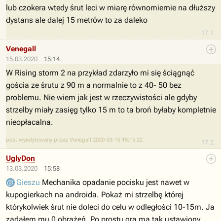
lub czokera wtedy śrut leci w miarę równomiernie na dłuższy
dystans ale dalej 15 metrów to za daleko
17.1
Venegall
15.03.2020
15:14
W Rising storm 2 na przykład zdarzyło mi się ściągnąć
gościa ze śrutu z 90 m a normalnie to z 40- 50 bez
problemu. Nie wiem jak jest w rzeczywistości ale gdyby
strzelby miały zasięg tylko 15 m to ta broń byłaby kompletnie
nieopłacalna.
post wyedytowany przez Venegall 2020-03-15 15:15:22
17.2
UglyDon
13.03.2020
15:58
Gieszu
Mechanika opadanie pocisku jest nawet w
kupogierkach na androida. Pokaż mi strzelbę której
którykolwiek śrut nie doleci do celu w odległości 10-15m. Ja
zadałem mu 0 obrażeń. Po prostu gra ma tak ustawiony