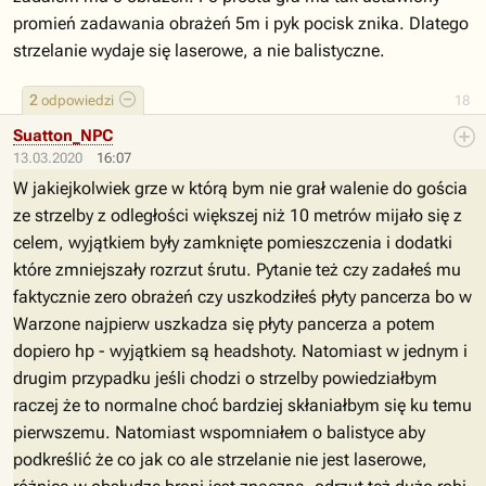
promień zadawania obrażeń 5m i pyk pocisk znika. Dlatego
strzelanie wydaje się laserowe, a nie balistyczne.
2
odpowiedzi
18
Suatton_NPC
13.03.2020
16:07
W jakiejkolwiek grze w którą bym nie grał walenie do gościa
ze strzelby z odległości większej niż 10 metrów mijało się z
celem, wyjątkiem były zamknięte pomieszczenia i dodatki
które zmniejszały rozrzut śrutu. Pytanie też czy zadałeś mu
faktycznie zero obrażeń czy uszkodziłeś płyty pancerza bo w
Warzone najpierw uszkadza się płyty pancerza a potem
dopiero hp - wyjątkiem są headshoty. Natomiast w jednym i
drugim przypadku jeśli chodzi o strzelby powiedziałbym
raczej że to normalne choć bardziej skłaniałbym się ku temu
pierwszemu. Natomiast wspomniałem o balistyce aby
podkreślić że co jak co ale strzelanie nie jest laserowe,