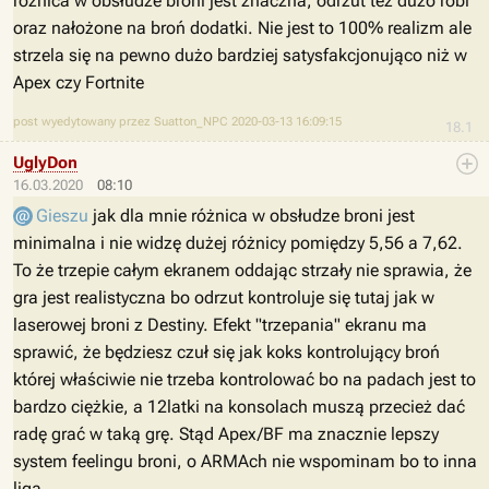
różnica w obsłudze broni jest znaczna, odrzut też dużo robi
oraz nałożone na broń dodatki. Nie jest to 100% realizm ale
strzela się na pewno dużo bardziej satysfakcjonująco niż w
Apex czy Fortnite
post wyedytowany przez Suatton_NPC 2020-03-13 16:09:15
18.1
UglyDon
16.03.2020
08:10
Gieszu
jak dla mnie różnica w obsłudze broni jest
minimalna i nie widzę dużej różnicy pomiędzy 5,56 a 7,62.
To że trzepie całym ekranem oddając strzały nie sprawia, że
gra jest realistyczna bo odrzut kontroluje się tutaj jak w
laserowej broni z Destiny. Efekt "trzepania" ekranu ma
sprawić, że będziesz czuł się jak koks kontrolujący broń
której właściwie nie trzeba kontrolować bo na padach jest to
bardzo ciężkie, a 12latki na konsolach muszą przecież dać
radę grać w taką grę. Stąd Apex/BF ma znacznie lepszy
system feelingu broni, o ARMAch nie wspominam bo to inna
liga.