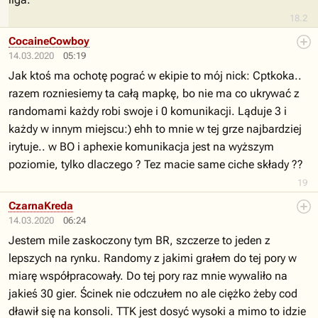
18.2
CocaineCowboy
14.03.2020
05:19
Jak ktoś ma ochotę pograć w ekipie to mój nick: Cptkoka..
razem rozniesiemy ta całą mapkę, bo nie ma co ukrywać z
randomami każdy robi swoje i 0 komunikacji. Ląduje 3 i
każdy w innym miejscu:) ehh to mnie w tej grze najbardziej
irytuje.. w BO i aphexie komunikacja jest na wyższym
poziomie, tylko dlaczego ? Tez macie same ciche składy ??
19
CzarnaKreda
14.03.2020
06:24
Jestem mile zaskoczony tym BR, szczerze to jeden z
lepszych na rynku. Randomy z jakimi grałem do tej pory w
miarę współpracowały. Do tej pory raz mnie wywaliło na
jakieś 30 gier. Ścinek nie odczułem no ale ciężko żeby cod
dławił się na konsoli. TTK jest dosyć wysoki a mimo to idzie