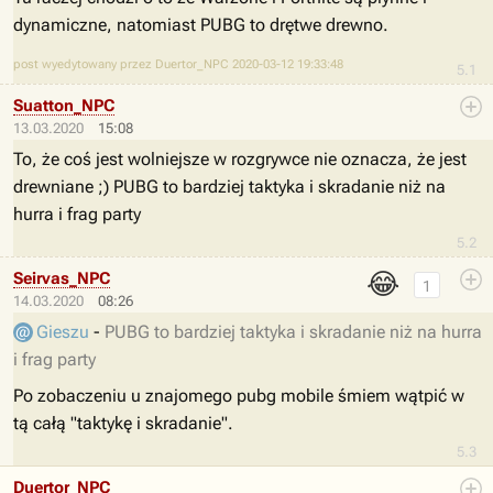
dynamiczne, natomiast PUBG to drętwe drewno.
post wyedytowany przez Duertor_NPC 2020-03-12 19:33:48
5.1
Suatton_NPC
13.03.2020
15:08
To, że coś jest wolniejsze w rozgrywce nie oznacza, że jest
drewniane ;) PUBG to bardziej taktyka i skradanie niż na
hurra i frag party
5.2
😂
Seirvas_NPC
1
14.03.2020
08:26
Gieszu
-
PUBG to bardziej taktyka i skradanie niż na hurra
i frag party
Po zobaczeniu u znajomego pubg mobile śmiem wątpić w
tą całą "taktykę i skradanie".
5.3
Duertor_NPC