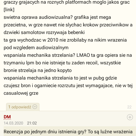
graczy grajacych na roznych platformach moglo jakos grac
[link]
swietna oprawa audiowizualna? grafika jest mega
przecietna, w grze nawet nie slychac krokow przeciwnikow a
dzwieki samolotow rozrywaja bebenki
ta gra wychodzac w 2010 nie zrobilaby na nikim wrazenia
pod wzgledem audiowizalnym
wspaniala mechanika strzelania? LMAO ta gra opiera sie na
trzymaniu lpm bo nie istnieje tu zaden recoil, wszystkie
bronie strzelaja na jedno kopyto
wspaniala mechanika strzelania to jest w pubg gdzie
czujesz bron i ogarniecie rozrzutu jest wymagajace, nie w tej
casualowej grze
1
odpowiedź
22
DM
14.03.2020
21:02
Recenzja po jednym dniu istnienia gry? To są luźne wrażenia