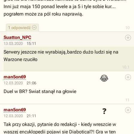
Inni już maja 150 ponad levele a ja 5 i tyle sobie kur...
pograłem może za pól roku naprawią.
1
odpowiedź
10
Suatton_NPC
13.03.2020
15:11
Serwery jeszcze nie wyrabiają,bardzo dużo ludzi się na
Warzone rzuciło
10.1
😂
man5on69
12.03.2020
21:06
Duel w BR? Swiat stanął na głowie
11
❓
man5on69
12.03.2020
21:11
Tak przy okazji, pytanie do redakcji - kiedy wreszcie w
waszej encyklopedii pojawi sie Diabotical?! Gra w ten