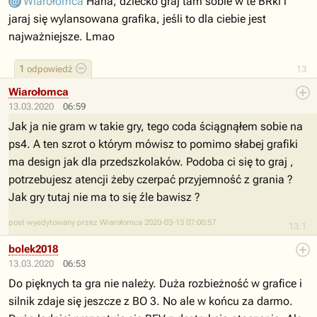
Wiarołomca
Haha, dziecko graj tam sobie w te BRki i
jaraj się wylansowana grafika, jeśli to dla ciebie jest
najważniejsze. Lmao
1
odpowiedź
13
Wiarołomca
13.03.2020
06:59
Jak ja nie gram w takie gry, tego coda ściągnąłem sobie na
ps4. A ten szrot o którym mówisz to pomimo słabej grafiki
ma design jak dla przedszkolaków. Podoba ci się to graj ,
potrzebujesz atencji żeby czerpać przyjemność z grania ?
Jak gry tutaj nie ma to się źle bawisz ?
post wyedytowany przez Wiarołomca 2020-03-13 07:00:57
13.1
bolek2018
13.03.2020
06:53
Do pięknych ta gra nie należy. Duża rozbieżność w grafice i
silnik zdaje się jeszcze z BO 3. No ale w końcu za darmo.