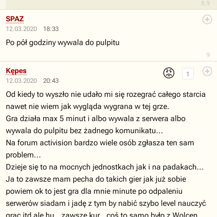
8.9
SPAZ
12.03.2020
18:33
Po pół godziny wywala do pulpitu
9
😡
Kępes
1
12.03.2020
20:43
Od kiedy to wyszło nie udało mi się rozegrać całego starcia
nawet nie wiem jak wygląda wygrana w tej grze.
Gra działa max 5 minut i albo wywala z serwera albo
wywala do pulpitu bez żadnego komunikatu...
Na forum activision bardzo wiele osób zgłasza ten sam
problem...
Dzieje się to na mocnych jednostkach jak i na padakach...
Ja to zawsze mam pecha do takich gier jak już sobie
powiem ok to jest gra dla mnie minute po odpaleniu
serwerów siadam i jadę z tym by nabić szybo level nauczyć
grac itd ale hu...zawsze kur...coś to samo było z Wolcen...