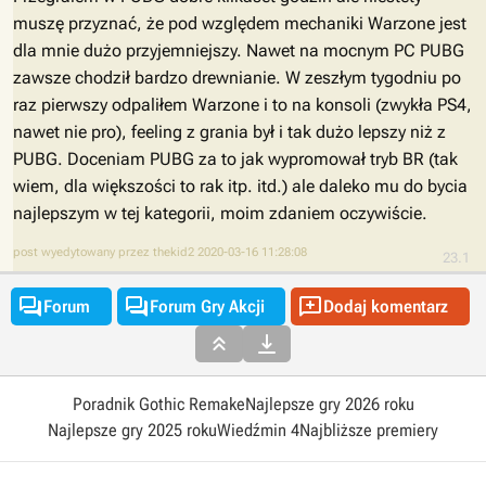
muszę przyznać, że pod względem mechaniki Warzone jest
dla mnie dużo przyjemniejszy. Nawet na mocnym PC PUBG
zawsze chodził bardzo drewnianie. W zeszłym tygodniu po
raz pierwszy odpaliłem Warzone i to na konsoli (zwykła PS4,
nawet nie pro), feeling z grania był i tak dużo lepszy niż z
PUBG. Doceniam PUBG za to jak wypromował tryb BR (tak
wiem, dla większości to rak itp. itd.) ale daleko mu do bycia
najlepszym w tej kategorii, moim zdaniem oczywiście.
post wyedytowany przez thekid2 2020-03-16 11:28:08
23.1



Forum
Forum Gry Akcji
Dodaj komentarz


Poradnik Gothic Remake
Najlepsze gry 2026 roku
Najlepsze gry 2025 roku
Wiedźmin 4
Najbliższe premiery