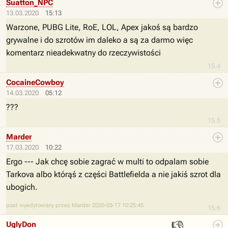
Suatton_NPC
13.03.2020
15:13
Warzone, PUBG Lite, RoE, LOL, Apex jakoś są bardzo
grywalne i do szrotów im daleko a są za darmo więc
komentarz nieadekwatny do rzeczywistości
15.4
CocaineCowboy
14.03.2020
05:12
???
15.5
Marder
17.03.2020
10:22
Ergo --- Jak chcę sobie zagrać w multi to odpalam sobie
Tarkova albo którąś z części Battlefielda a nie jakiś szrot dla
ubogich.
post wyedytowany przez Marder 2020-03-17 10:25:45
15.6
👎
UglyDon