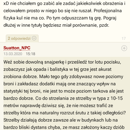
xD nie chciałem go zabić ale zadać jakiekolwiek obrażenia i
celowałem prosto w niego bo się nie ruszał. Profesjonalna
fizyka kul nie ma co. Po tym odpuszczam tą grę. Pograj
dłużej w inne tytuły będziesz miał porównanie, pzdr.
2
odpowiedzi
17
Suatton_NPC
13.03.2020
15:18
Weź sobie dowolną snajperkę i prześledź tor lotu pocisku,
zobaczysz jak opada i balistyka w tej grze jest akurat
zrobiona dobrze. Mało tego gdy zdobywasz nowe poziomy
broni i zakładasz dodatki mają one znaczący wpływ na
statystyki tej broni, nie jest to może poziom tarkova ale jest
bardzo dobrze. Co do strzelania ze strzelby w typa z 10-15
metrów naprawdę dziwisz się, że nie możesz trafić ze
strzelby która ma naturalny rozrzut śrutu z takiej odległości?
Strzelby działają dobrze zawsze ale w budynkach lub na
bardzo bliski dystans chyba, ze masz założony kaczy dziób