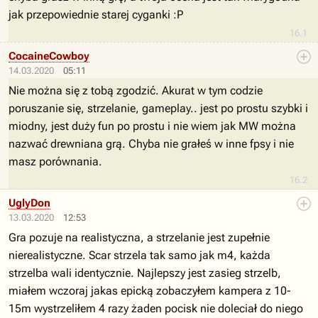
jak przepowiednie starej cyganki :P
16.1
CocaineCowboy
14.03.2020
05:11
Nie można się z tobą zgodzić. Akurat w tym codzie
poruszanie się, strzelanie, gameplay.. jest po prostu szybki i
miodny, jest duży fun po prostu i nie wiem jak MW można
nazwać drewniana grą. Chyba nie grałeś w inne fpsy i nie
masz porównania.
16.2
UglyDon
13.03.2020
12:53
Gra pozuje na realistyczna, a strzelanie jest zupełnie
nierealistyczne. Scar strzela tak samo jak m4, każda
strzelba wali identycznie. Najlepszy jest zasieg strzelb,
miałem wczoraj jakas epicką zobaczyłem kampera z 10-
15m wystrzeliłem 4 razy żaden pocisk nie doleciał do niego