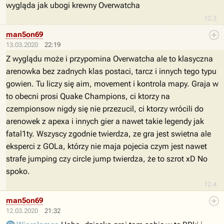
wygląda jak ubogi krewny Overwatcha
12.3
man5on69
13.03.2020
22:19
Z wyglądu może i przypomina Overwatcha ale to klasyczna
arenowka bez zadnych klas postaci, tarcz i innych tego typu
gowien. Tu liczy się aim, movement i kontrola mapy. Graja w
to obecni prosi Quake Champions, ci ktorzy na
czempionsow nigdy się nie przezucil, ci ktorzy wrócili do
arenowek z apexa i innych gier a nawet takie legendy jak
fatal1ty. Wszyscy zgodnie twierdza, ze gra jest swietna ale
eksperci z GOLa, którzy nie maja pojecia czym jest nawet
strafe jumping czy circle jump twierdza, że to szrot xD No
spoko.
12.4
man5on69
12.03.2020
21:32