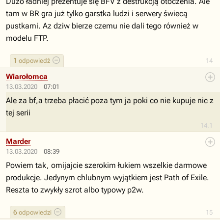
Dużo ładniej prezentuje się BFV z destrukcją otoczenia. Ale
tam w BR gra już tylko garstka ludzi i serwery świecą
pustkami. Az dziw bierze czemu nie dali tego również w
modelu FTP.
1
odpowiedź
14
Wiarołomca
13.03.2020
07:01
Ale za bf,a trzeba płacić poza tym ja poki co nie kupuje nic z
tej serii
14.1
Marder
13.03.2020
08:39
Powiem tak, omijajcie szerokim łukiem wszelkie darmowe
produkcje. Jedynym chlubnym wyjątkiem jest Path of Exile.
Reszta to zwykły szrot albo typowy p2w.
6
odpowiedzi
15