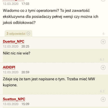
12.03.2020
17:03
Wiadomo co z tymi operatorami? To jest zawartość
ekskluzywna dla posiadaczy pełnej wersji czy można ich
jakoś odblokować?
3
odpowiedzi
6
Duertor_NPC
12.03.2020
20:25
Nikt nic nie wie?
6.1
AIDIDPl
12.03.2020
20:59
Zdaje się że tam jest napisane o tym. Trzeba mieć MW
kupione.
6.2
Suatton_NPC
13.03.2020
15:09