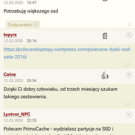
12.03.2020
15:47
Potrzebuję większego ssd
3
odpowiedzi
2
📄
topyrz
12.03.2020
20:16
https://polecanelaptopy.wordpress.com/polecane-dyski-ssd-
sata-2016/
2.1
👍
Caine
12.03.2020
20:54
Dzięki Ci dobry człowieku, od trzech miesięcy szukam
takiego zestawienia.
2.2
Lyotvor_NPC
12.03.2020
22:33
Polecam PrimoCache - wydzielasz partycje na SSD i