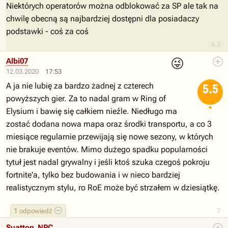
Niektórych operatorów można odblokować za SP ale tak na
chwilę obecną są najbardziej dostępni dla posiadaczy
podstawki - coś za coś
6.3
😜
Albi07
12.03.2020
17:53
A ja nie lubię za bardzo żadnej z czterech
5.5
powyższych gier. Za to nadal gram w Ring of
Elysium i bawię się całkiem nieźle. Niedługo ma
zostać dodana nowa mapa oraz środki transportu, a co 3
miesiące regularnie przewijają się nowe sezony, w których
nie brakuje eventów. Mimo dużego spadku popularności
tytuł jest nadal grywalny i jeśli ktoś szuka czegoś pokroju
fortnite'a, tylko bez budowania i w nieco bardziej
realistycznym stylu, ro RoE może być strzałem w dziesiątkę.
1
odpowiedź
7
Suatton_NPC