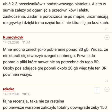
ubić 2-3 przeciwników z podstawowego pistoletu. Ale to w
sumie zależy od ogarnięcia przeciwników i efektu
zaskoczenia. Zadania porozrzucane po mapie, urozmaicają
rozgrywkę i dzięki temu część ludzi nie kitra się po krzakach.
20
Rumcykcyk
14.03.2020
11:44
Mnie mocno zniechęciło pobieranie ponad 80 gb. Widać, że
nie starali się stworzyć czegoś osobnego. Pewnie do
pobrania pliki które nawet nie są potrzebne do tego BR.
Osoby posiadające grę pobrali około 20 gb więc tyle ten BR
powinien ważyć.
21
rekeke
1
14.03.2020
20:05
fajna recenzja, taka nie za rzetelna
po pierwsze warzone zaliczylo totalny downgrade zeby 150