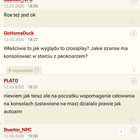
12.03.2020
18:05
Roe też jest ok
7.1
GoHomeDuck
12.03.2020
18:27
Właściwie to jak wyglądu to crossplay? Jakie szanse ma
konsolowiec w starciu z pececiarzem?
9
odpowiedzi
8
PLATO
12.03.2020
18:31
niewiem jak teraz ale na poczatku wspomaganie celowania
na konsolach (ustawione na max) dzialalo prawie jak
autoaim
8.1
Duertor_NPC
1
12.03.2020
19:00