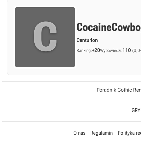
C
CocaineCowbo
Centurion
+20
110
Ranking:
Wypowiedzi:
(0,0
Poradnik Gothic R
GRYO
O nas
Regulamin
Polityka r