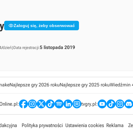
y

Zaloguj się, żeby obserwować
5 listopada 2019
4/dzień)
Data rejestracji:
emake
Najlepsze gry 2026 roku
Najlepsze gry 2025 roku
Wiedźmin 
nline.pl:
tvgry.pl:
edakcyjna
Polityka prywatności
Ustawienia cookies
Reklama
Ze