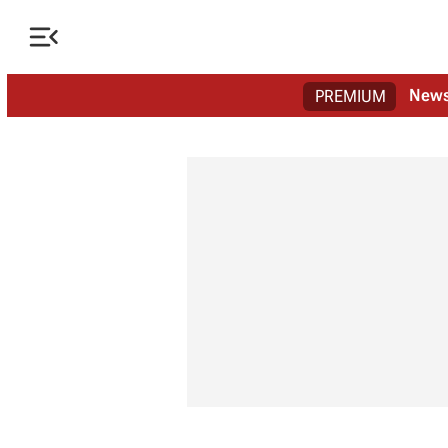

New
PREMIUM