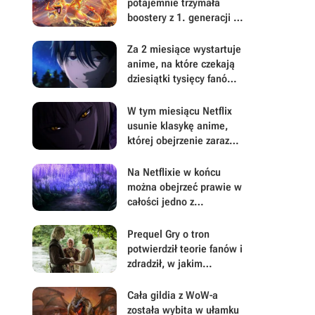
potajemnie trzymała
boostery z 1. generacji i
3 holo Charizardy z
Pokemon TCG. Teraz
Za 2 miesiące wystartuje
wnuki znalazły kolekcję
anime, na które czekają
wartą nawet 300 tys.
dziesiątki tysięcy fanów.
euro
Wielu z nich chce zmiany
zakończenia
W tym miesiącu Netflix
usunie klasykę anime,
której obejrzenie zaraz
może stać się niemożliwe
Na Netflixie w końcu
można obejrzeć prawie w
całości jedno z
najpopularniejszych
fantasy ostatnich lat
Prequel Gry o tron
potwierdził teorie fanów i
zdradził, w jakim
kierunku może zmierzać
zakończenie serii książek
Cała gildia z WoW-a
została wybita w ułamku