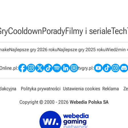
Gry
Cooldown
Porady
Filmy i seriale
Tech
emake
Najlepsze gry 2026 roku
Najlepsze gry 2025 roku
Wiedźmin 
nline.pl:
tvgry.pl:
edakcyjna
Polityka prywatności
Ustawienia cookies
Reklama
Ze
Copyright © 2000 -
2026
Webedia Polska SA