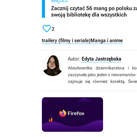
WIĘCEJ:
Zacznij czytać 56 mang po polsku 
swoją bibliotekę dla wszystkich

2
trailery (filmy i seriale)
Manga i anime
Autor:
Edyta Jastrzębska
Absolwentka dziennikarstwa i ko
zaczynała jako jeden z newsmanów 
zajmuje się również korektą. Świe
osadzonej w rzeczywistości, jak i 
czasie najchętniej sięga po tytuły 
do wielu przekonuje się dopiero, gdy
filmach, serialach, książkach oraz 
kilkunastu lat.