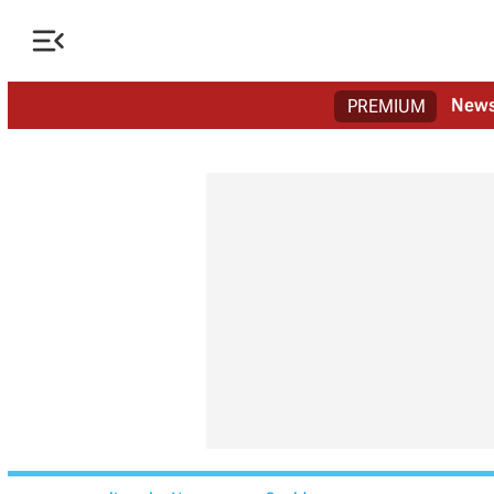

New
PREMIUM