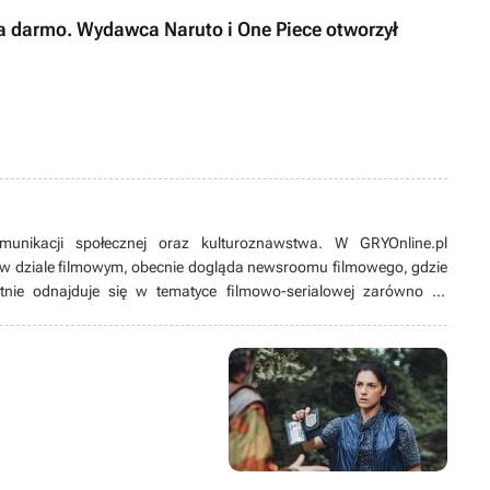
za darmo. Wydawca Naruto i One Piece otworzył
munikacji społecznej oraz kulturoznawstwa. W GRYOnline.pl
w dziale filmowym, obecnie dogląda newsroomu filmowego, gdzie
tnie odnajduje się w tematyce filmowo-serialowej zarówno tej
w fantastyce. Na bieżąco śledzi branżowe trendy, jednak w wolnym
mniej znane. Z popularnymi zaś ma skomplikowaną relację, przez co
 szum wokół nich ucichnie. Wieczory uwielbia spędzać nie tylko przy
grach wideo, ale też przy RPG-ach tekstowych, w których siedzi od