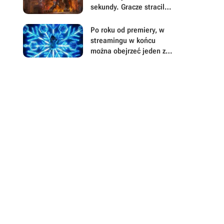
sekundy. Gracze stracili
tysiące godzin i
zastanawiają się czy to
Po roku od premiery, w
ich błąd, czy bug
streamingu w końcu
można obejrzeć jeden z
największych hitów
fantasy 2025 roku