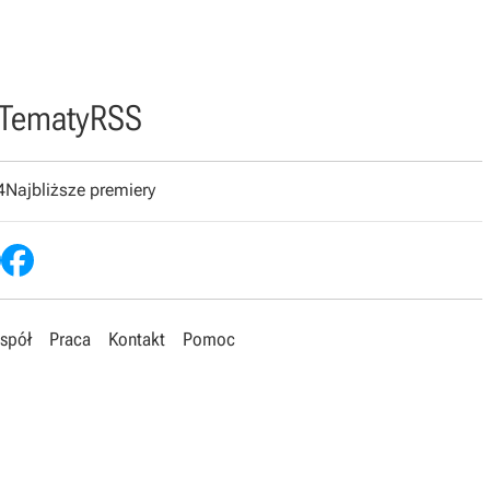
Tematy
RSS
4
Najbliższe premiery
spół
Praca
Kontakt
Pomoc