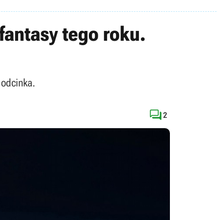
 fantasy tego roku.
 odcinka.

2