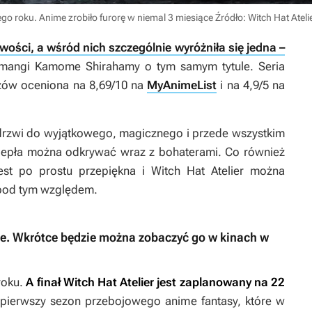
 tego roku. Anime zrobiło furorę w niemal 3 miesiące
Źródło: Witch Hat Ateli
ości, a wśród nich szczególnie wyróżniła się jedna –
mangi Kamome Shirahamy o tym samym tytule. Seria
idzów oceniona na 8,69/10 na
MyAnimeList
i na 4,9/5 na
drzwi do wyjątkowego, magicznego i przede wszystkim
 ciepła można odkrywać wraz z bohaterami. Co również
jest po prostu przepiękna i
Witch Hat Atelier
można
 pod tym względem.
ie. Wkrótce będzie można zobaczyć go w kinach w
roku.
A finał
Witch Hat Atelier
jest zaplanowany na 22
 pierwszy sezon przebojowego anime fantasy, które w