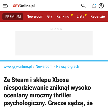




Newsroom
Gry
Rankingi
Listy
Recenzje
PREMIUM
www.gry-online.pl
Newsroom
Newsy o grach


Ze Steam i sklepu Xboxa
niespodziewanie zniknął wysoko
oceniany mroczny thriller
psychologiczny. Gracze sądzą, że