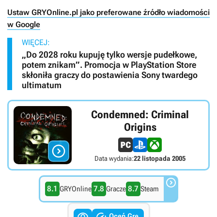
Ustaw GRYOnline.pl jako preferowane źródło wiadomości
w Google
WIĘCEJ:
„Do 2028 roku kupuję tylko wersje pudełkowe,
potem znikam”. Promocja w PlayStation Store
skłoniła graczy do postawienia Sony twardego
ultimatum
Condemned: Criminal
Origins

Data wydania:
22 listopada 2005

8.1
7.8
8.7
GRYOnline
Gracze
Steam


Oceń Grę