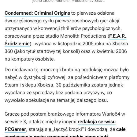
jedno
Źródło: Monolith Productions / SEGA
.
Condemned: Criminal Origins
to pierwsza odsłona
dwuczęściowego cyklu pierwszoosobowych gier akcji
utrzymanych w konwencji thrillerów psychologicznych,
opracowana przez studio Monolith Productions (
F.E.A.R.
,
Śródziemie
) i wydana w listopadzie 2005 roku na Xboksa
360 (jako tytuł startowy tej konsoli) oraz w kwietniu 2006
na komputery osobiste.
Do niedawna tę mroczną i brutalną produkcję można było
nabyć w dystrybucji cyfrowej, za pośrednictwem platformy
Steam i sklepu Xboksa. 30 października została jednak
wycofana ze sprzedaży bez podania przyczyny, co
wywołało spekulacje na temat jej dalszego losu.
Gracze pod postem branżowego informatora Wario64 w
serwisie X, a także między innymi
redakcja serwisu
PCGamer
, starają się „łączyć kropki” i dowodzą, że
całe
zamieszanie może oznaczać rychłą zapowiedź