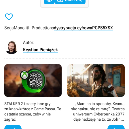

Sega
Monolith Productions
dystrybucja cyfrowa
PC
PS5
XSX
Autor:
Krystian Pieniążek
STALKER 2 i cztery inne gry
„Mam na to sposoby, Keanu,
znikną wkrótce z Game Passa. To
skontaktuj się ze mną”. Twórca
ostatnia szansa, żeby w nie
uniwersum Cyberpunka 2077
zagrać
daje nadzieję na to, że Johnny
Silverhand powróci w