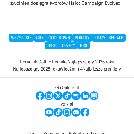
zwolnień dosięgła twórców Halo: Campaign Evolved
WSZYSTKIE
GRY
COOLDOWN
PORADY
FILMY I SERIALE
TECH
TEMATY
RSS
Poradnik Gothic Remake
Najlepsze gry 2026 roku
Najlepsze gry 2025 roku
Wiedźmin 4
Najbliższe premiery
GRYOnline.pl:
tvgry.pl:
O nas
Regulamin
Polityka redakcyjna