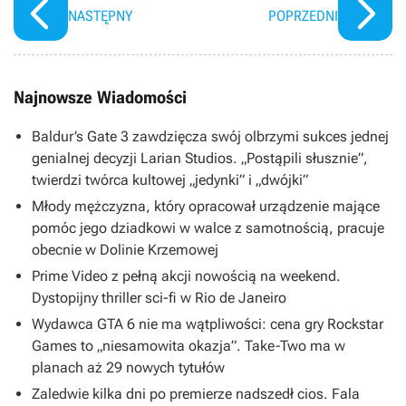
Cyberpunku 2
NASTĘPNY
POPRZEDNI
Najnowsze Wiadomości
Baldur’s Gate 3 zawdzięcza swój olbrzymi sukces jednej
genialnej decyzji Larian Studios. „Postąpili słusznie”,
twierdzi twórca kultowej „jedynki” i „dwójki”
Młody mężczyzna, który opracował urządzenie mające
pomóc jego dziadkowi w walce z samotnością, pracuje
obecnie w Dolinie Krzemowej
Prime Video z pełną akcji nowością na weekend.
Dystopijny thriller sci-fi w Rio de Janeiro
Wydawca GTA 6 nie ma wątpliwości: cena gry Rockstar
Games to „niesamowita okazja”. Take-Two ma w
planach aż 29 nowych tytułów
Zaledwie kilka dni po premierze nadszedł cios. Fala