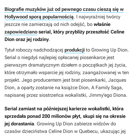
Biografie muzyków już od pewnego czasu cieszą się w
Hollywood sporą popularnością
. I najwyraźniej twórcy
jeszcze nie zamierzają od nich odejść, bo
właśnie
zapowiedziano
serial, który przybliży przeszłość Celine
Dion oraz jej rodziny
.
Tytuł roboczy nadchodzącej
produkcji
to
Growing Up Dion
.
Serial o niegdyś najlepiej opłacanej piosenkarce jest
pierwszym dramatycznym dziełem o początkach jej życia,
które otrzymało wsparcie jej rodziny, zaangażowanej w ten
projekt. Jego producentem jest brat piosenkarki, Jacques
Dion, a oparty zostanie na książce
Dion, A Family Saga
,
napisanej przez siostrzeńca wokalistki, Jimmy'ego Diona.
Serial zamiast na późniejszej karierze wokalistki, która
sprzedała ponad 200 milionów płyt, skupi się na okresie
jej dorastania
.
Growing Up Dion
zabierze widzów do
czasów dzieciństwa Celine Dion w Quebecu, ukazując jej