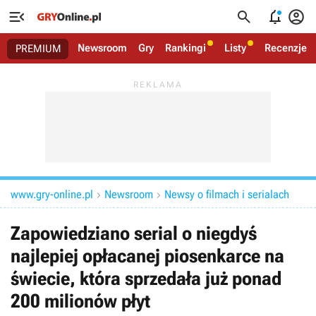




Newsroom
Gry
Rankingi
Listy
Recenzje
PREMIUM
www.gry-online.pl
Newsroom
Newsy o filmach i serialach


Zapowiedziano serial o niegdyś
najlepiej opłacanej piosenkarce na
świecie, która sprzedała już ponad
200 milionów płyt