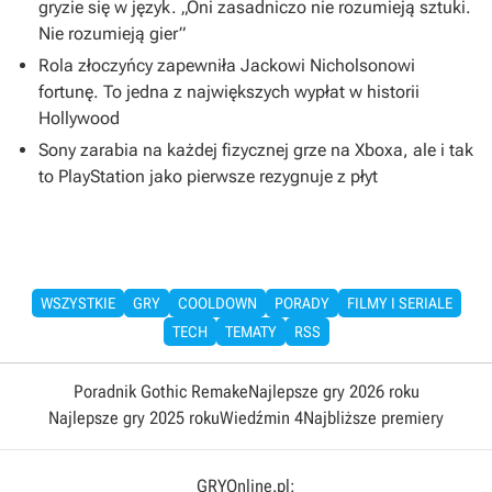
gryzie się w język. „Oni zasadniczo nie rozumieją sztuki.
Nie rozumieją gier”
Rola złoczyńcy zapewniła Jackowi Nicholsonowi
fortunę. To jedna z największych wypłat w historii
Hollywood
Sony zarabia na każdej fizycznej grze na Xboxa, ale i tak
to PlayStation jako pierwsze rezygnuje z płyt
WSZYSTKIE
GRY
COOLDOWN
PORADY
FILMY I SERIALE
TECH
TEMATY
RSS
Poradnik Gothic Remake
Najlepsze gry 2026 roku
Najlepsze gry 2025 roku
Wiedźmin 4
Najbliższe premiery
GRYOnline.pl: