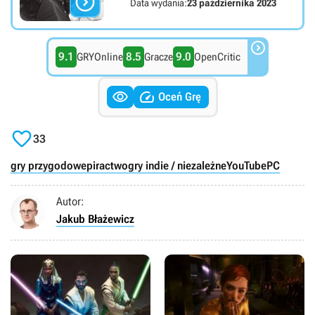

Data wydania:
23 października 2023

9.1
8.5
9.0
GRYOnline
Gracze
OpenCritic


Oceń Grę

33
gry przygodowe
piractwo
gry indie / niezależne
YouTube
PC
Autor:
Jakub Błażewicz