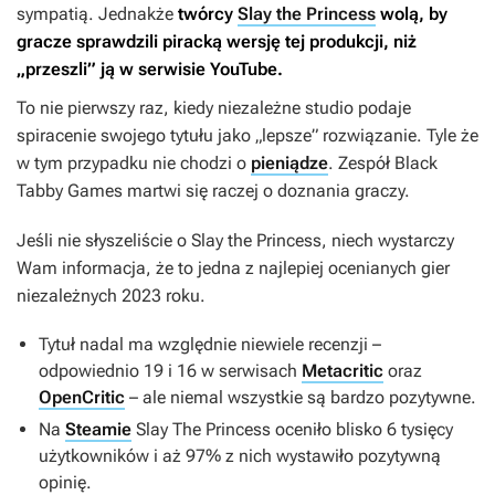
sympatią. Jednakże
twórcy
Slay the Princess
wolą, by
gracze sprawdzili piracką wersję tej produkcji, niż
„przeszli” ją w serwisie YouTube.
To nie pierwszy raz, kiedy niezależne studio podaje
spiracenie swojego tytułu jako „lepsze” rozwiązanie. Tyle że
w tym przypadku nie chodzi o
pieniądze
. Zespół Black
Tabby Games martwi się raczej o doznania graczy.
Jeśli nie słyszeliście o
Slay the Princess
, niech wystarczy
Wam informacja, że to jedna z najlepiej ocenianych gier
niezależnych 2023 roku.
Tytuł nadal ma względnie niewiele recenzji –
odpowiednio 19 i 16 w serwisach
Metacritic
oraz
OpenCritic
– ale niemal wszystkie są bardzo pozytywne.
Na
Steamie
Slay The Princess
oceniło blisko 6 tysięcy
użytkowników i aż 97% z nich wystawiło pozytywną
opinię.