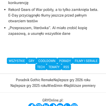
konkurencję
Rekord Gears of War pobity, a to tylko zamknięta beta.
E-Day przyciągnęło tłumy jeszcze przed pełnym
otwarciem testów
„Przepraszam, literówka”. AI miało zrobić kopię
zapasową, a usunęło wszystkie dane
WSZYSTKIE
GRY
COOLDOWN
PORADY
FILMY I SERIALE
TECH
TEMATY
RSS
Poradnik Gothic Remake
Najlepsze gry 2026 roku
Najlepsze gry 2025 roku
Wiedźmin 4
Najbliższe premiery
GRYOnline.pl: