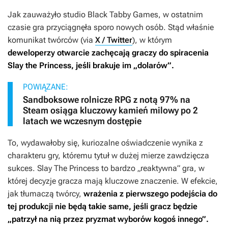
Jak zauważyło studio Black Tabby Games, w ostatnim
czasie gra przyciągnęła sporo nowych osób. Stąd właśnie
komunikat twórców (via
X / Twitter
), w którym
deweloperzy otwarcie zachęcają graczy do spiracenia
Slay the Princess
, jeśli brakuje im „dolarów”.
POWIĄZANE:
Sandboksowe rolnicze RPG z notą 97% na
Steam osiąga kluczowy kamień milowy po 2
latach we wczesnym dostępie
To, wydawałoby się, kuriozalne oświadczenie wynika z
charakteru gry, któremu tytuł w dużej mierze zawdzięcza
sukces.
Slay The Princess
to bardzo „reaktywna” gra, w
której decyzje gracza mają kluczowe znaczenie. W efekcie,
jak tłumaczą twórcy,
wrażenia z pierwszego podejścia do
tej produkcji nie będą takie same, jeśli gracz będzie
„patrzył na nią przez pryzmat wyborów kogoś innego”.