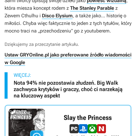
Sami twórcy opisują swoje dzieło jako
powieść wizualną
,
która miesza koncept rodem z
The Stanley Parable
z
Zewem Cthulhu
i
Disco Elysium
, a także jako… historię o
miłości. Chyba więc faktycznie to jeden z tych tytułów, który
mocno traci na „przechodzeniu” go z youtuberem.
Dziękujemy za przeczytanie artykułu.
Ustaw GRYOnline.pl jako preferowane źródło wiadomości
w Google
WIĘCEJ:
Nota 94% nie pozostawia złudzeń. Big Walk
zachwyca krytyków i graczy, choć ci narzekają
na kluczowy aspekt
Slay the Princess