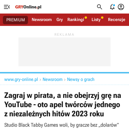




Newsroom
Gry
Rankingi
Listy
Recenzje
PREMIUM
www.gry-online.pl
Newsroom
Newsy o grach


Zagraj w pirata, a nie obejrzyj grę na
YouTube - oto apel twórców jednego
z niezależnych hitów 2023 roku
Studio Black Tabby Games woli, by gracze bez „dolarów”