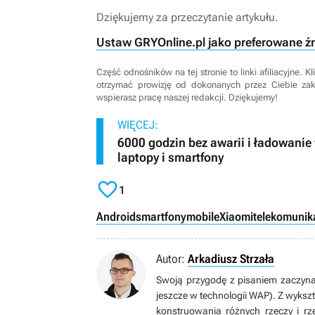
Dziękujemy za przeczytanie artykułu.
Ustaw GRYOnline.pl jako preferowane ź
Część odnośników na tej stronie to linki afiliacyjne.
otrzymać prowizję od dokonanych przez Ciebie za
wspierasz pracę naszej redakcji. Dziękujemy!
WIĘCEJ:
6000 godzin bez awarii i ładowani
laptopy i smartfony

1
Android
smartfony
mobile
Xiaomi
telekomunik
Autor:
Arkadiusz Strzała
Swoją przygodę z pisaniem zaczyna
jeszcze w technologii WAP). Z wykszt
konstruowania różnych rzeczy i r