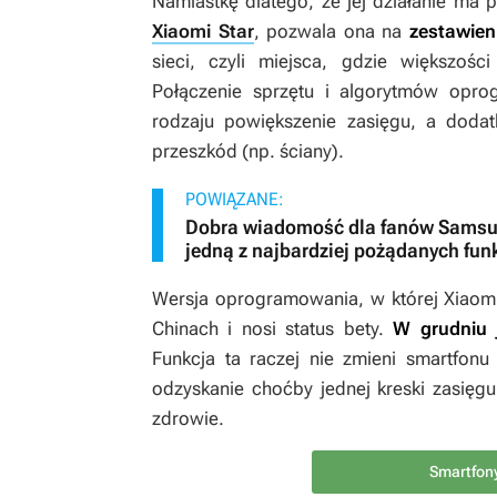
Namiastkę dlatego, że jej działanie ma
Xiaomi Star
, pozwala ona na
zestawien
sieci, czyli miejsca, gdzie większośc
Połączenie sprzętu i algorytmów opro
rodzaju powiększenie zasięgu, a dod
przeszkód (np. ściany).
POWIĄZANE:
Dobra wiadomość dla fanów Samsu
jedną z najbardziej pożądanych funk
Wersja oprogramowania, w której Xiaomi S
Chinach i nosi status bety.
W grudniu 
Funkcja ta raczej nie zmieni smartfonu 
odzyskanie choćby jednej kreski zasięg
zdrowie.
Smartfon