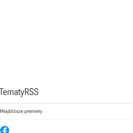
Tematy
RSS
4
Najbliższe premiery