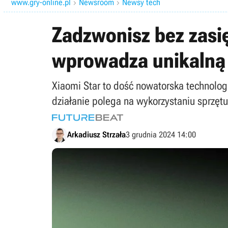
www.gry-online.pl
Newsroom
Newsy tech


Zadzwonisz bez zasięg
wprowadza unikalną 
Xiaomi Star to dość nowatorska technolog
działanie polega na wykorzystaniu sprzętu i
Arkadiusz Strzała
3 grudnia 2024 14:00