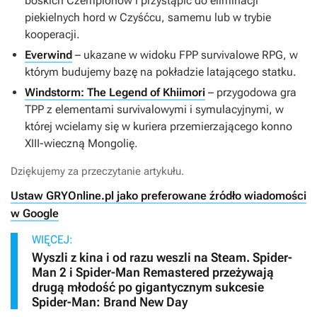
boskich Czempionów i przystąpić do eliminacji
piekielnych hord w Czyśćcu, samemu lub w trybie
kooperacji.
Everwind
– ukazane w widoku FPP survivalowe RPG, w
którym budujemy bazę na pokładzie latającego statku.
Windstorm: The Legend of Khiimori
– przygodowa gra
TPP z elementami survivalowymi i symulacyjnymi, w
której wcielamy się w kuriera przemierzającego konno
XIII-wieczną Mongolię.
Dziękujemy za przeczytanie artykułu.
Ustaw GRYOnline.pl jako preferowane źródło wiadomości
w Google
WIĘCEJ:
Wyszli z kina i od razu weszli na Steam. Spider-
Man 2 i Spider-Man Remastered przeżywają
drugą młodość po gigantycznym sukcesie
Spider-Man: Brand New Day