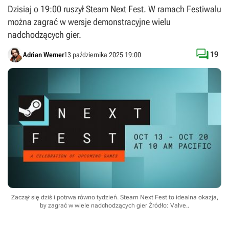
Dzisiaj o 19:00 ruszył Steam Next Fest. W ramach Festiwalu
można zagrać w wersje demonstracyjne wielu
nadchodzących gier.

19
Adrian Werner
13 października 2025 19:00
Zaczął się dziś i potrwa równo tydzień. Steam Next Fest to idealna okazja,
by zagrać w wiele nadchodzących gier
Źródło: Valve.
.