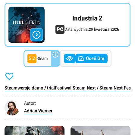
Industria 2
Data wydania:
29 kwietnia 2026




5.2
Oceń Grę
Steam

Steam
wersje demo / trial
Festiwal Steam Next / Steam Next Fest
Autor:
Adrian Werner