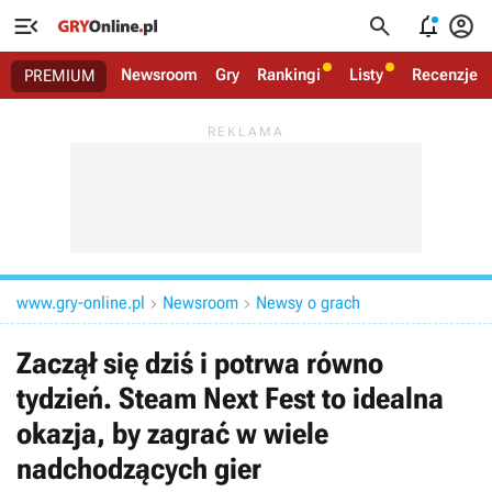




Newsroom
Gry
Rankingi
Listy
Recenzje
PREMIUM
www.gry-online.pl
Newsroom
Newsy o grach


Zaczął się dziś i potrwa równo
tydzień. Steam Next Fest to idealna
okazja, by zagrać w wiele
nadchodzących gier