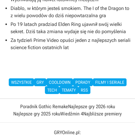
Diablo, w którym jesteś smokiem. The I of the Dragon to
z wielu powodów do dziś niepowtarzalna gra
Po 19 latach pradziad Elden Ring ujawnił swój wielki
sekret. Dziś taka zmiana wydaje się nie do pomyślenia
Za tydzień Prime Video opuści jeden z najlepszych seriali
science fiction ostatnich lat
WSZYSTKIE
GRY
COOLDOWN
PORADY
FILMY I SERIALE
TECH
TEMATY
RSS
Poradnik Gothic Remake
Najlepsze gry 2026 roku
Najlepsze gry 2025 roku
Wiedźmin 4
Najbliższe premiery
GRYOnline.pl: