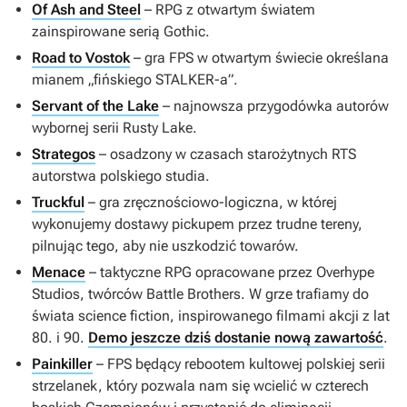
Of Ash and Steel
– RPG z otwartym światem
zainspirowane serią
Gothic
.
Road to Vostok
– gra FPS w otwartym świecie określana
mianem „fińskiego
STALKER-a
”.
Servant of the Lake
– najnowsza przygodówka autorów
wybornej serii
Rusty Lake
.
Strategos
– osadzony w czasach starożytnych RTS
autorstwa polskiego studia.
Truckful
– gra zręcznościowo-logiczna, w której
wykonujemy dostawy pickupem przez trudne tereny,
pilnując tego, aby nie uszkodzić towarów.
Menace
– taktyczne RPG opracowane przez Overhype
Studios, twórców
Battle Brothers
. W grze trafiamy do
świata science fiction, inspirowanego filmami akcji z lat
80. i 90.
Demo jeszcze dziś dostanie nową zawartość
.
Painkiller
– FPS będący rebootem kultowej polskiej serii
strzelanek, który pozwala nam się wcielić w czterech