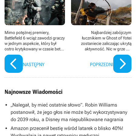
Mimo potężnej premiery,
Najbardziej zabójczym
Battlefield 6 wciąż zawodzi graczy
łucznikiem w Ghost of Yotei
w jednym aspekcie, który był
zostaniecie zaliczając ukrytą
ostro krytykowany w czasie bety.
aktywność. Nic w grze nie
Twórcy strzelanki radzą
zdradza, że jest tak ważna
odinstalować kampanię
NASTĘPNY
POPRZEDNI
Najnowsze Wiadomości
„Nalegał, by mieć ostatnie słowo”. Robin Williams
postanowił, że jego głos nie może być wykorzystywany
do 2039 roku, a Disney ma niepublikowane nagrania
Amazon przecenił bestię wśród latarek o blisko 40%!
Wychwalają ją nawet ratownicy medyczni