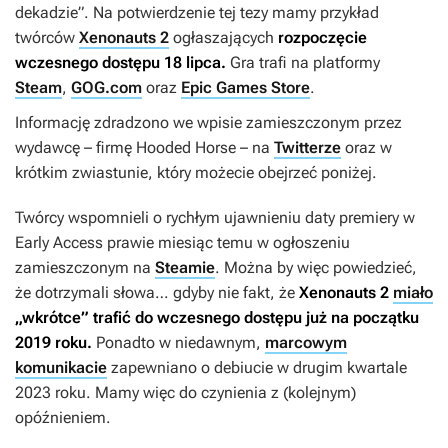
dekadzie”. Na potwierdzenie tej tezy mamy przykład
twórców
Xenonauts 2
ogłaszających
rozpoczęcie
wczesnego dostępu 18 lipca.
Gra trafi na platformy
Steam
,
GOG.com
oraz
Epic Games Store
.
Informację zdradzono we wpisie zamieszczonym przez
wydawcę – firmę Hooded Horse – na
Twitterze
oraz w
krótkim zwiastunie, który możecie obejrzeć poniżej.
Twórcy wspomnieli o rychłym ujawnieniu daty premiery w
Early Access prawie miesiąc temu w ogłoszeniu
zamieszczonym na
Steamie
. Można by więc powiedzieć,
że dotrzymali słowa… gdyby nie fakt, że
Xenonauts 2
miało
„wkrótce” trafić do wczesnego dostępu już na początku
2019 roku.
Ponadto w niedawnym,
marcowym
komunikacie
zapewniano o debiucie w drugim kwartale
2023 roku. Mamy więc do czynienia z (kolejnym)
opóźnieniem.