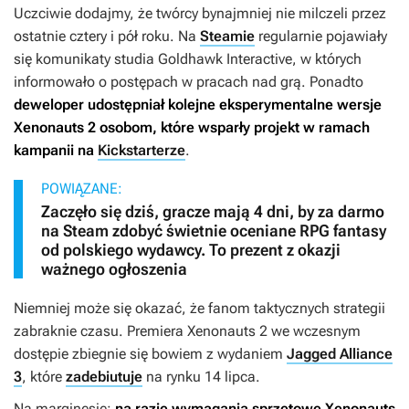
Uczciwie dodajmy, że twórcy bynajmniej nie milczeli przez
ostatnie cztery i pół roku. Na
Steamie
regularnie pojawiały
się komunikaty studia Goldhawk Interactive, w których
informowało o postępach w pracach nad grą. Ponadto
deweloper udostępniał kolejne eksperymentalne wersje
Xenonauts 2
osobom, które wsparły projekt w ramach
kampanii na
Kickstarterze
.
POWIĄZANE:
Zaczęło się dziś, gracze mają 4 dni, by za darmo
na Steam zdobyć świetnie oceniane RPG fantasy
od polskiego wydawcy. To prezent z okazji
ważnego ogłoszenia
Niemniej może się okazać, że fanom taktycznych strategii
zabraknie czasu. Premiera
Xenonauts 2
we wczesnym
dostępie zbiegnie się bowiem z wydaniem
Jagged Alliance
3
, które
zadebiutuje
na rynku 14 lipca.
Na marginesie:
na razie wymagania sprzętowe
Xenonauts