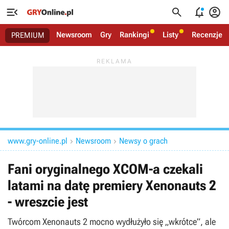




Newsroom
Gry
Rankingi
Listy
Recenzje
PREMIUM
www.gry-online.pl
Newsroom
Newsy o grach


Fani oryginalnego XCOM-a czekali
latami na datę premiery Xenonauts 2
- wreszcie jest
Twórcom Xenonauts 2 mocno wydłużyło się „wkrótce”, ale