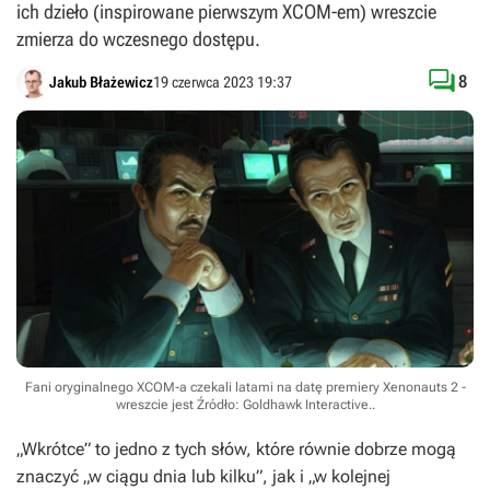
ich dzieło (inspirowane pierwszym XCOM-em) wreszcie
zmierza do wczesnego dostępu.

8
Jakub Błażewicz
19 czerwca 2023 19:37
Fani oryginalnego XCOM-a czekali latami na datę premiery Xenonauts 2 -
wreszcie jest
Źródło: Goldhawk Interactive.
.
„Wkrótce” to jedno z tych słów, które równie dobrze mogą
znaczyć „w ciągu dnia lub kilku”, jak i „w kolejnej