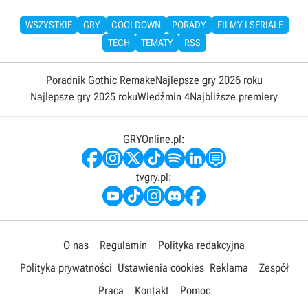
WSZYSTKIE
GRY
COOLDOWN
PORADY
FILMY I SERIALE
TECH
TEMATY
RSS
Poradnik Gothic Remake
Najlepsze gry 2026 roku
Najlepsze gry 2025 roku
Wiedźmin 4
Najbliższe premiery
GRYOnline.pl:
tvgry.pl:
O nas
Regulamin
Polityka redakcyjna
Polityka prywatności
Ustawienia cookies
Reklama
Zespół
Praca
Kontakt
Pomoc