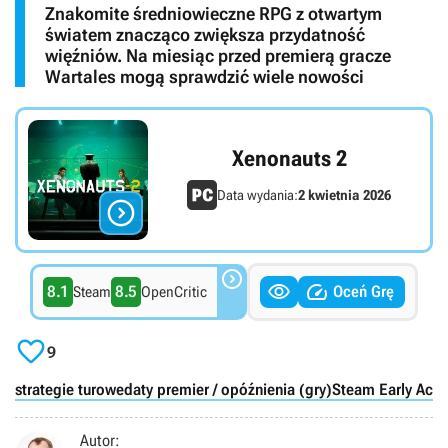
Znakomite średniowieczne RPG z otwartym
światem znacząco zwiększa przydatność
więźniów. Na miesiąc przed premierą gracze
Wartales mogą sprawdzić wiele nowości
Xenonauts 2
Data wydania:
2 kwietnia 2026




8.1
8.5
Oceń Grę
Steam
OpenCritic

9
strategie turowe
daty premier / opóźnienia (gry)
Steam Early Acce
Autor: