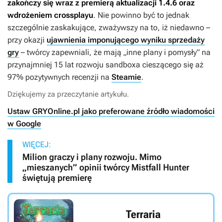
zakończy się wraz z premierą aktualizacji 1.4.6 oraz
wdrożeniem crossplayu
. Nie powinno być to jednak
szczególnie zaskakujące, zważywszy na to, iż niedawno –
przy okazji
ujawnienia imponującego wyniku sprzedaży
gry
– twórcy zapewniali, że mają „inne plany i pomysły” na
przynajmniej 15 lat rozwoju sandboxa cieszącego się aż
97% pozytywnych recenzji na
Steamie
.
Dziękujemy za przeczytanie artykułu.
Ustaw GRYOnline.pl jako preferowane źródło wiadomości
w Google
WIĘCEJ:
Milion graczy i plany rozwoju. Mimo
„mieszanych” opinii twórcy Mistfall Hunter
świętują premierę
Terraria