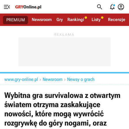




Newsroom
Gry
Rankingi
Listy
Recenzje
PREMIUM
www.gry-online.pl
Newsroom
Newsy o grach


Wybitna gra survivalowa z otwartym
światem otrzyma zaskakujące
nowości, które mogą wywrócić
rozgrywkę do góry nogami, oraz