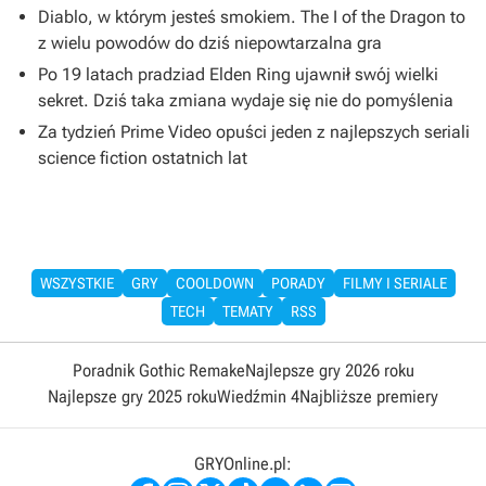
Diablo, w którym jesteś smokiem. The I of the Dragon to
z wielu powodów do dziś niepowtarzalna gra
Po 19 latach pradziad Elden Ring ujawnił swój wielki
sekret. Dziś taka zmiana wydaje się nie do pomyślenia
Za tydzień Prime Video opuści jeden z najlepszych seriali
science fiction ostatnich lat
WSZYSTKIE
GRY
COOLDOWN
PORADY
FILMY I SERIALE
TECH
TEMATY
RSS
Poradnik Gothic Remake
Najlepsze gry 2026 roku
Najlepsze gry 2025 roku
Wiedźmin 4
Najbliższe premiery
GRYOnline.pl: