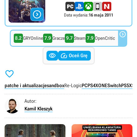

Data wydania:
16 maja 2011

8.2
7.9
9.7
7.9
GRYOnline
Gracze
Steam
OpenCritic


Oceń Grę

patche i aktualizacje
sandbox
Re-Logic
PC
PS4
XONE
Switch
PS5
XS
Autor:
Kamil Kleszyk