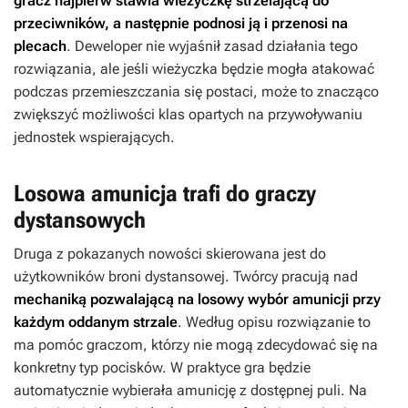
gracz najpierw stawia wieżyczkę strzelającą do
przeciwników, a następnie podnosi ją i przenosi na
plecach
. Deweloper nie wyjaśnił zasad działania tego
rozwiązania, ale jeśli wieżyczka będzie mogła atakować
podczas przemieszczania się postaci, może to znacząco
zwiększyć możliwości klas opartych na przywoływaniu
jednostek wspierających.
Losowa amunicja trafi do graczy
dystansowych
Druga z pokazanych nowości skierowana jest do
użytkowników broni dystansowej. Twórcy pracują nad
mechaniką pozwalającą na losowy wybór amunicji przy
każdym oddanym strzale
. Według opisu rozwiązanie to
ma pomóc graczom, którzy nie mogą zdecydować się na
konkretny typ pocisków. W praktyce gra będzie
automatycznie wybierała amunicję z dostępnej puli. Na