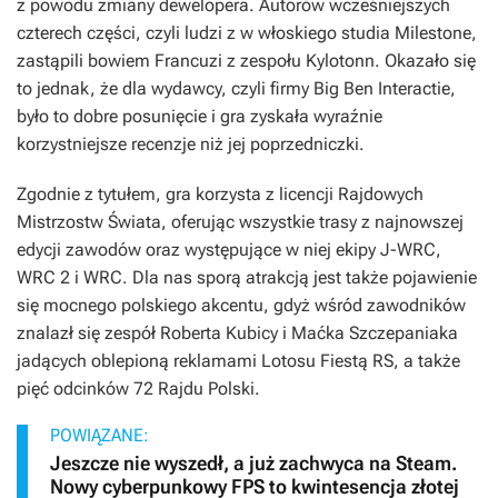
z powodu zmiany dewelopera. Autorów wcześniejszych
czterech części, czyli ludzi z w włoskiego studia Milestone,
zastąpili bowiem Francuzi z zespołu Kylotonn. Okazało się
to jednak, że dla wydawcy, czyli firmy Big Ben Interactie,
było to dobre posunięcie i gra zyskała wyraźnie
korzystniejsze recenzje niż jej poprzedniczki.
Zgodnie z tytułem, gra korzysta z licencji Rajdowych
Mistrzostw Świata, oferując wszystkie trasy z najnowszej
edycji zawodów oraz występujące w niej ekipy J-WRC,
WRC 2 i WRC. Dla nas sporą atrakcją jest także pojawienie
się mocnego polskiego akcentu, gdyż wśród zawodników
znalazł się zespół Roberta Kubicy i Maćka Szczepaniaka
jadących oblepioną reklamami Lotosu Fiestą RS, a także
pięć odcinków 72 Rajdu Polski.
POWIĄZANE:
Jeszcze nie wyszedł, a już zachwyca na Steam.
Nowy cyberpunkowy FPS to kwintesencja złotej