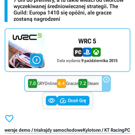
wyczekiwanej średniowiecznej strategii. The
Guild: Europa 1410 się opóźni, ale gracze
zostaną nagrodzeni
WRC 5

Data wydania:
9 października 2015

7.0
6.4
7.2
GRYOnline
Gracze
Steam


Oceń Grę

wersje demo / trial
rajdy samochodowe
Kylotonn / KT Racing
PC