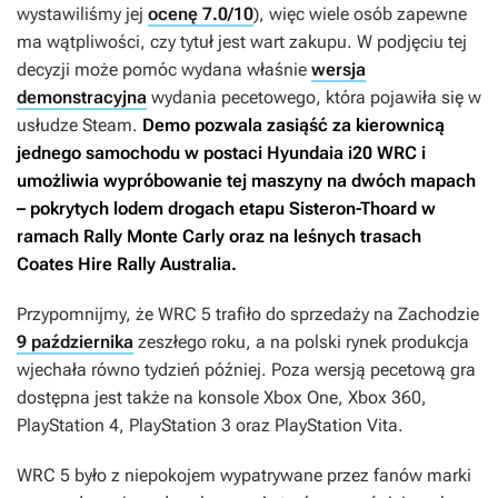
wystawiliśmy jej
ocenę 7.0/10
), więc wiele osób zapewne
ma wątpliwości, czy tytuł jest wart zakupu. W podjęciu tej
decyzji może pomóc wydana właśnie
wersja
demonstracyjna
wydania pecetowego, która pojawiła się w
usłudze Steam.
Demo pozwala zasiąść za kierownicą
jednego samochodu w postaci Hyundaia i20 WRC i
umożliwia wypróbowanie tej maszyny na dwóch mapach
– pokrytych lodem drogach etapu Sisteron-Thoard w
ramach Rally Monte Carly oraz na leśnych trasach
Coates Hire Rally Australia.
Przypomnijmy, że
WRC 5
trafiło do sprzedaży na Zachodzie
9 października
zeszłego roku, a na polski rynek produkcja
wjechała równo tydzień później. Poza wersją pecetową gra
dostępna jest także na konsole Xbox One, Xbox 360,
PlayStation 4, PlayStation 3 oraz PlayStation Vita.
WRC 5
było z niepokojem wypatrywane przez fanów marki