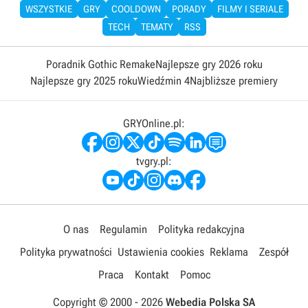
WSZYSTKIE
GRY
COOLDOWN
PORADY
FILMY I SERIALE
TECH
TEMATY
RSS
Poradnik Gothic Remake
Najlepsze gry 2026 roku
Najlepsze gry 2025 roku
Wiedźmin 4
Najbliższe premiery
GRYOnline.pl:
tvgry.pl:
O nas
Regulamin
Polityka redakcyjna
Polityka prywatności
Ustawienia cookies
Reklama
Zespół
Praca
Kontakt
Pomoc
Copyright © 2000 -
2026
Webedia Polska SA