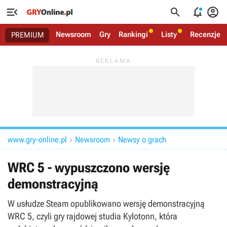




Newsroom
Gry
Rankingi
Listy
Recenzje
PREMIUM
www.gry-online.pl
Newsroom
Newsy o grach


WRC 5 - wypuszczono wersję
demonstracyjną
W usłudze Steam opublikowano wersję demonstracyjną
WRC 5, czyli gry rajdowej studia Kylotonn, która