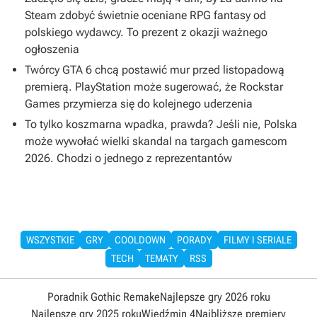
Steam zdobyć świetnie oceniane RPG fantasy od
polskiego wydawcy. To prezent z okazji ważnego
ogłoszenia
Twórcy GTA 6 chcą postawić mur przed listopadową
premierą. PlayStation może sugerować, że Rockstar
Games przymierza się do kolejnego uderzenia
To tylko koszmarna wpadka, prawda? Jeśli nie, Polska
może wywołać wielki skandal na targach gamescom
2026. Chodzi o jednego z reprezentantów
WSZYSTKIE
GRY
COOLDOWN
PORADY
FILMY I SERIALE
TECH
TEMATY
RSS
Poradnik Gothic Remake
Najlepsze gry 2026 roku
Najlepsze gry 2025 roku
Wiedźmin 4
Najbliższe premiery