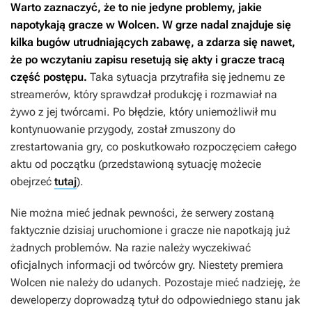
Warto zaznaczyć, że to nie jedyne problemy, jakie
napotykają gracze w
Wolcen
. W grze nadal znajduje się
kilka bugów utrudniających zabawę, a zdarza się nawet,
że po wczytaniu zapisu resetują się akty i gracze tracą
część postępu.
Taka sytuacja przytrafiła się jednemu ze
streamerów, który sprawdzał produkcję i rozmawiał na
żywo z jej twórcami. Po błędzie, który uniemożliwił mu
kontynuowanie przygody, został zmuszony do
zrestartowania gry, co poskutkowało rozpoczęciem całego
aktu od początku (przedstawioną sytuację możecie
obejrzeć
tutaj
).
Nie można mieć jednak pewności, że serwery zostaną
faktycznie dzisiaj uruchomione i gracze nie napotkają już
żadnych problemów. Na razie należy wyczekiwać
oficjalnych informacji od twórców gry. Niestety premiera
Wolcen
nie należy do udanych. Pozostaje mieć nadzieję, że
deweloperzy doprowadzą tytuł do odpowiedniego stanu jak