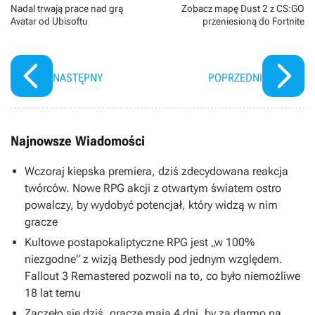
Nadal trwają prace nad grą
Zobacz mapę Dust 2 z CS:GO
Avatar od Ubisoftu
przeniesioną do Fortnite
NASTĘPNY
POPRZEDNI
Najnowsze Wiadomości
Wczoraj kiepska premiera, dziś zdecydowana reakcja
twórców. Nowe RPG akcji z otwartym światem ostro
powalczy, by wydobyć potencjał, który widzą w nim
gracze
Kultowe postapokaliptyczne RPG jest „w 100%
niezgodne” z wizją Bethesdy pod jednym względem.
Fallout 3 Remastered pozwoli na to, co było niemożliwe
18 lat temu
Zaczęło się dziś, gracze mają 4 dni, by za darmo na