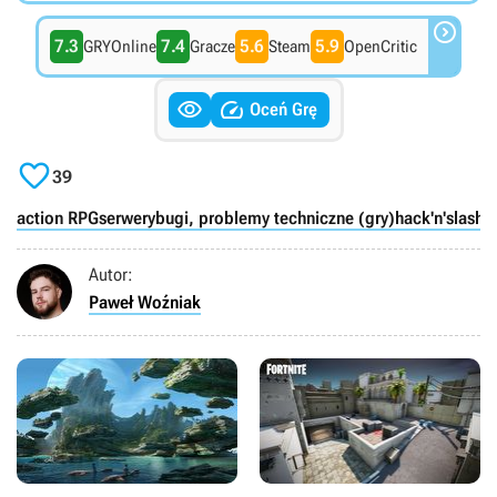

7.3
7.4
5.6
5.9
GRYOnline
Gracze
Steam
OpenCritic


Oceń Grę

39
action RPG
serwery
bugi, problemy techniczne (gry)
hack'n'slash
W
Autor:
Paweł Woźniak