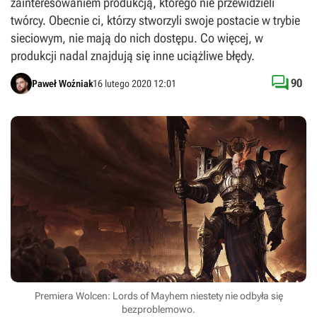
zainteresowaniem produkcją, którego nie przewidzieli
twórcy. Obecnie ci, którzy stworzyli swoje postacie w trybie
sieciowym, nie mają do nich dostępu. Co więcej, w
produkcji nadal znajdują się inne uciążliwe błędy.

90
Paweł Woźniak
16 lutego 2020 12:01
Premiera Wolcen: Lords of Mayhem niestety nie odbyła się
bezproblemowo.