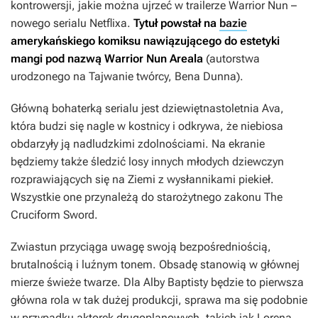
kontrowersji, jakie można ujrzeć w trailerze
Warrior Nun
–
nowego serialu Netflixa.
Tytuł powstał na
bazie
amerykańskiego komiksu nawiązującego do estetyki
mangi pod nazwą
Warrior Nun Areala
(autorstwa
urodzonego na Tajwanie twórcy, Bena Dunna).
Główną bohaterką serialu jest dziewiętnastoletnia Ava,
która budzi się nagle w kostnicy i odkrywa, że niebiosa
obdarzyły ją nadludzkimi zdolnościami. Na ekranie
będziemy także śledzić losy innych młodych dziewczyn
rozprawiających się na Ziemi z wysłannikami piekieł.
Wszystkie one przynależą do starożytnego zakonu The
Cruciform Sword.
Zwiastun przyciąga uwagę swoją bezpośredniością,
brutalnością i luźnym tonem. Obsadę stanowią w głównej
mierze świeże twarze. Dla Alby Baptisty będzie to pierwsza
główna rola w tak dużej produkcji, sprawa ma się podobnie
w przypadku aktorek drugoplanowych, takich jak Lorena