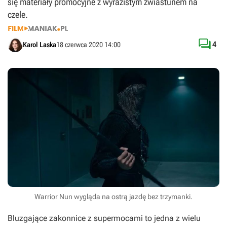
się materiały promocyjne z wyrazistym zwiastunem na
czele.

4
Karol Laska
18 czerwca 2020 14:00
Warrior Nun wygląda na ostrą jazdę bez trzymanki.
Bluzgające zakonnice z supermocami to jedna z wielu