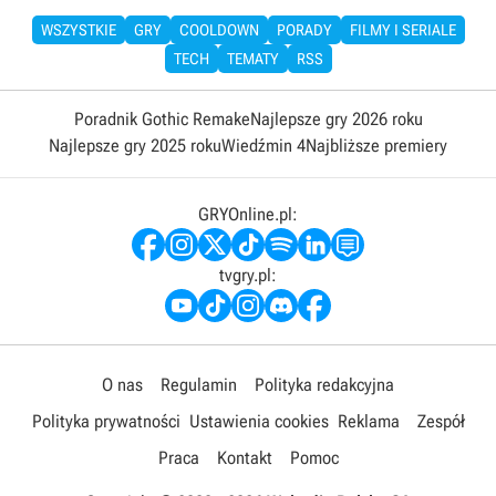
WSZYSTKIE
GRY
COOLDOWN
PORADY
FILMY I SERIALE
TECH
TEMATY
RSS
Poradnik Gothic Remake
Najlepsze gry 2026 roku
Najlepsze gry 2025 roku
Wiedźmin 4
Najbliższe premiery
GRYOnline.pl:
tvgry.pl:
O nas
Regulamin
Polityka redakcyjna
Polityka prywatności
Ustawienia cookies
Reklama
Zespół
Praca
Kontakt
Pomoc