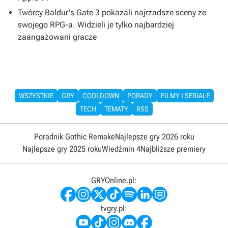
Twórcy Baldur's Gate 3 pokazali najrzadsze sceny ze
swojego RPG-a. Widzieli je tylko najbardziej
zaangażowani gracze
WSZYSTKIE
GRY
COOLDOWN
PORADY
FILMY I SERIALE
TECH
TEMATY
RSS
Poradnik Gothic Remake
Najlepsze gry 2026 roku
Najlepsze gry 2025 roku
Wiedźmin 4
Najbliższe premiery
GRYOnline.pl:
tvgry.pl: