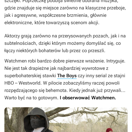
szczęki. Poprzeczkę podbija świetnie dobrana muzyka,
gdzie znajduje się miejsce zarówno na klasyczne przeboje,
jak i agresywne, współczesne brzmienia, głównie
elektroniczne, które towarzyszą scenom akcji.
Aktorzy grają zarówno na przerysowanych pozach, jak i na
subtelnościach, dzięki którym możemy domyślać się, co
łączy niektórych bohaterów lub przez co przeszli.
Watchmen
robi bardzo dobre pierwsze wrażenie. Intryguje.
Nie jest tak drapieżne jak najbardziej wywrotowe z
superbohaterskiej stawki
The Boys
czy inny serial ze stajni
HBO –
Westworld
. W pilocie zobaczyliśmy raczej powoli
rozpędzającego się behemota. Kiedy jednak już przywali...
Warto być na to gotowym.
I obserwować
Watchmen
.