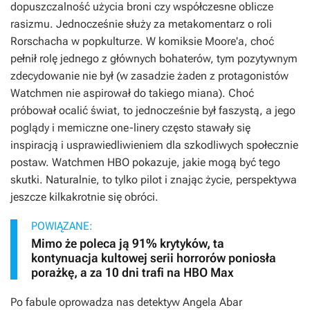
dopuszczalność użycia broni czy współczesne oblicze
rasizmu. Jednocześnie służy za metakomentarz o roli
Rorschacha w popkulturze. W komiksie Moore'a, choć
pełnił rolę jednego z głównych bohaterów, tym pozytywnym
zdecydowanie nie był (w zasadzie żaden z protagonistów
Watchmen
nie aspirował do takiego miana). Choć
próbował ocalić świat, to jednocześnie był faszystą, a jego
poglądy i memiczne one-linery często stawały się
inspiracją i usprawiedliwieniem dla szkodliwych społecznie
postaw.
Watchmen
HBO pokazuje, jakie mogą być tego
skutki. Naturalnie, to tylko pilot i znając życie, perspektywa
jeszcze kilkakrotnie się obróci.
POWIĄZANE:
Mimo że poleca ją 91% krytyków, ta
kontynuacja kultowej serii horrorów poniosła
porażkę, a za 10 dni trafi na HBO Max
Po fabule oprowadza nas detektyw Angela Abar