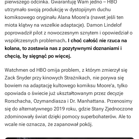
pierwszego odcinka. Gwarantuję Wam jedno – HBO
utrzymało swoją produkcję w dystopijnym duchu
komiksowego oryginału Alana Moore'a (nawet jeśli ten
miota klątwy na wszelkie adaptacje). Damon Lindelof
poprowadził pilot z nowoczesnym sznytem i opowiedział o
współczesnych problemach
. I choć całość nie rzuca na
kolana, to zostawia nas z pozytywnymi doznaniami i
chęcią, by sięgnąć po więcej.
Watchmen
od HBO omija problem, z którym zmierzył się
Zack Snyder przy kinowych
Strażnikach
, nie porywa się
bowiem na adaptację kultowego komiksu Moore'a, tylko
opowiada o świecie już ukształtowanym przez decyzje
Rorschacha, Ozymandiasza i Dr. Manhattana. Przenosimy
się do alternatywnego 2019 roku, gdzie Stany Zjednoczone
zdominowały świat dzięki pomocy superbohaterów. Ale to
wcale nie oznacza, że zapanował pokój.