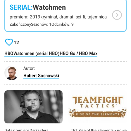
SERIAL:
Watchmen

premiera: 2019
kryminał, dramat, sci-fi, tajemnica
Zakończony
Sezonów: 1
Odcinków: 9

12
HBO
Watchmen (serial HBO)
HBO Go / HBO Max
Autor:
Hubert Sosnowski
Data premiery Darksiders
TFT Rise of the Elements - nowe