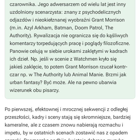
czarownika. Jego adwersarzem od wielu lat jest inny
uzdolniony scenarzysta: znany z psychodelicznych
odjazdów i nieokiełznanej wyobraźni Grant Morrison
(m.in.
Azyl Arkham, Batman, Doom Patrol, The
Authority
). Rywalizacja nie ogranicza się do kąśliwych
komentarzy torpedujących pracę i poglądy filozoficzne.
Panowie celują w siebie urokami zaklętymi w kadrach
ich dzieł. Np. jeśli w scenie z
Watchmen
kryło się
jakieś zaklęcie, to potem Grant Morrison rzucał kontr-
czar np. w
The Authority
lub
Animal Manie
. Brzmi jak
urban fantasy? Być może. Ale na pewno ubarwia
wizerunek obu pisarzy.
Po pierwszej, efektownej i mrocznej sekwencji z odległej
przeszłości, kadry i sceny stają się skromniejsze, bardziej
kameralne, ale z czasem znowu nabierają rozmachu i
impetu, by w ostatnich scenach zostawić nas z opadem