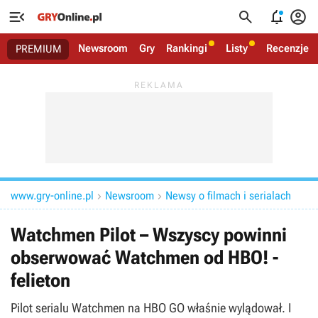




Newsroom
Gry
Rankingi
Listy
Recenzje
PREMIUM
www.gry-online.pl
Newsroom
Newsy o filmach i serialach


Watchmen Pilot – Wszyscy powinni
obserwować Watchmen od HBO! -
felieton
Pilot serialu Watchmen na HBO GO właśnie wylądował. I