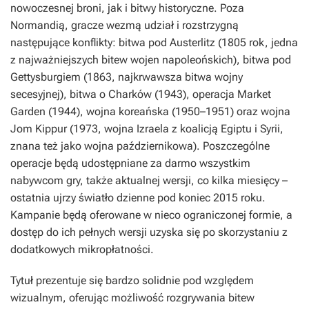
nowoczesnej broni, jak i bitwy historyczne. Poza
Normandią, gracze wezmą udział i rozstrzygną
następujące konflikty: bitwa pod Austerlitz (1805 rok, jedna
z najważniejszych bitew wojen napoleońskich), bitwa pod
Gettysburgiem (1863, najkrwawsza bitwa wojny
secesyjnej), bitwa o Charków (1943), operacja Market
Garden (1944), wojna koreańska (1950–1951) oraz wojna
Jom Kippur (1973, wojna Izraela z koalicją Egiptu i Syrii,
znana też jako wojna październikowa). Poszczególne
operacje będą udostępniane za darmo wszystkim
nabywcom gry, także aktualnej wersji, co kilka miesięcy –
ostatnia ujrzy światło dzienne pod koniec 2015 roku.
Kampanie będą oferowane w nieco ograniczonej formie, a
dostęp do ich pełnych wersji uzyska się po skorzystaniu z
dodatkowych mikropłatności.
Tytuł prezentuje się bardzo solidnie pod względem
wizualnym, oferując możliwość rozgrywania bitew