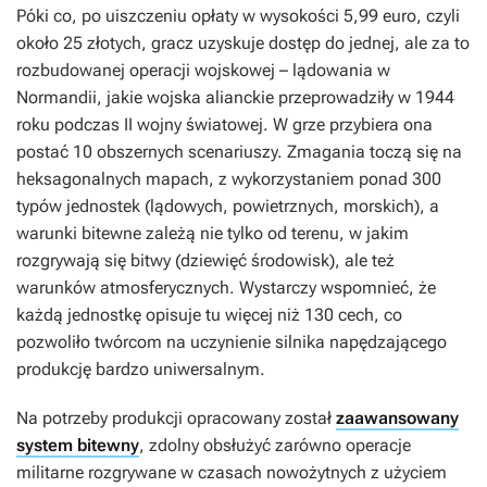
Póki co, po uiszczeniu opłaty w wysokości 5,99 euro, czyli
około 25 złotych, gracz uzyskuje dostęp do jednej, ale za to
rozbudowanej operacji wojskowej – lądowania w
Normandii, jakie wojska alianckie przeprowadziły w 1944
roku podczas II wojny światowej. W grze przybiera ona
postać 10 obszernych scenariuszy. Zmagania toczą się na
heksagonalnych mapach, z wykorzystaniem ponad 300
typów jednostek (lądowych, powietrznych, morskich), a
warunki bitewne zależą nie tylko od terenu, w jakim
rozgrywają się bitwy (dziewięć środowisk), ale też
warunków atmosferycznych. Wystarczy wspomnieć, że
każdą jednostkę opisuje tu więcej niż 130 cech, co
pozwoliło twórcom na uczynienie silnika napędzającego
produkcję bardzo uniwersalnym.
Na potrzeby produkcji opracowany został
zaawansowany
system bitewny
, zdolny obsłużyć zarówno operacje
militarne rozgrywane w czasach nowożytnych z użyciem