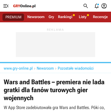




Newsroom
Gry
Rankingi
Listy
Recenzje
PREMIUM
www.gry-online.pl
Newsroom
Pozostałe wiadomości


Wars and Battles – premiera nie lada
gratki dla fanów turowych gier
wojennych
W App Store zadebiutowała gra Wars and Battles. Póki co,