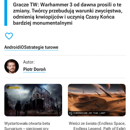
Gracze TW: Warhammer 3 od dawna prosili o te
zmiany. Twórcy przebudują warunki zwycięstwa,
odmienią krwiopijców i uczynią Czasy Końca
bardziej monumentalnymi

Android
iOS
strategie turowe
Autor:
Piotr Doroń
Wystartowała otwarta beta
Wieści ze świata (Endless Space,
Survarium – sieciowej gry
Endless Legend, Path of Exile)