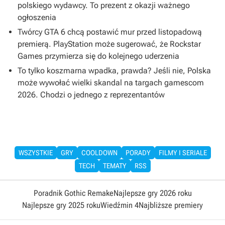
polskiego wydawcy. To prezent z okazji ważnego
ogłoszenia
Twórcy GTA 6 chcą postawić mur przed listopadową
premierą. PlayStation może sugerować, że Rockstar
Games przymierza się do kolejnego uderzenia
To tylko koszmarna wpadka, prawda? Jeśli nie, Polska
może wywołać wielki skandal na targach gamescom
2026. Chodzi o jednego z reprezentantów
WSZYSTKIE
GRY
COOLDOWN
PORADY
FILMY I SERIALE
TECH
TEMATY
RSS
Poradnik Gothic Remake
Najlepsze gry 2026 roku
Najlepsze gry 2025 roku
Wiedźmin 4
Najbliższe premiery